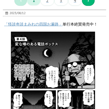
‹
1
2
3
4
›
2023/08/12
「怪談奇談まみれの四国お遍路」
単行本絶賛発売中！