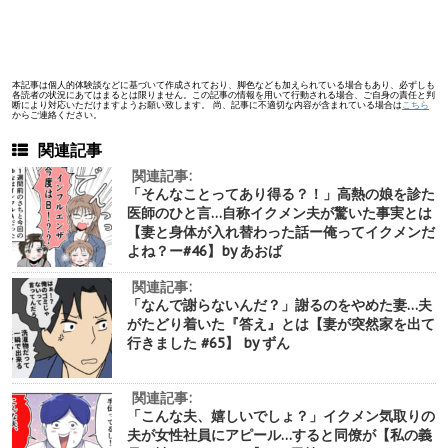
本記事は個人的体験談などに基づいて作成されており、脚色なども加えられている場合もあり、必ずしも
各読者の状況にあてはまるとは限りません。この記事の情報を用いて行動される場合、ご自身の責任と判
断により対応いただけますようお願い致します。 尚、記事に不適切な内容が含まれている場合は
こちら
からご連絡ください。
関連記事
関連記事:
「そんなことってあり得る？！」高熱の娘を診た
医師のひと言…自称イクメン夫が驚いた事実とは
【妻と身体が入れ替わった話ー俺ってイクメンだ
よね？ー#46】by あおば
関連記事:
「なんで謝らないんだ？」謝るのをやめた妻…夫
がたどり着いた『答え』とは【妻が突然家を出て
行きました #65】 by ずん
関連記事:
「こんな夫、嬉しいでしょ？」イクメン気取りの
夫が女性社員にアピール…すると同僚が【私の義