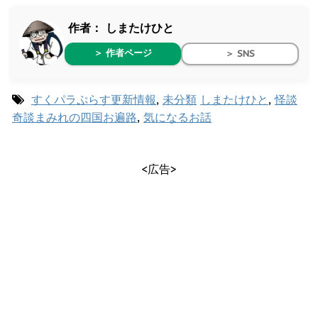
作者：
しまたけひと
＞ 作者ページ
＞ SNS
すくパラぷらす更新情報
,
未分類
しまたけひと
,
怪談
奇談まみれの四国お遍路
,
気になるお話
<広告>