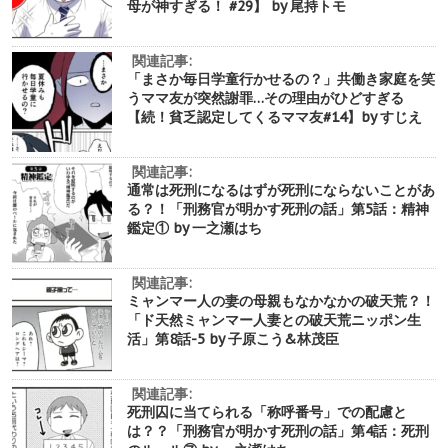
母が神すぎる！ #29】 by 尾持トモ
関連記事:
「まさか毎日学童行かせるの？」共働き家庭を笑
うママ友が突然謝罪…その理由がひどすぎる
【続！貧乏認定してくるママ友#14】by すじえ
関連記事:
通常は死刑になるはずが死刑にならないことがあ
る？！「刑務官が明かす死刑の話」第5話：精神
鑑定① by 一之瀬はち
関連記事:
ミャンマー人の妻の母親もなかなかの破天荒？！
「ド天然ミャンマー人妻との破天荒ニッポン生
活」第8話-5 by 子原こう&林茂臣
関連記事:
死刑囚に当てられる「称呼番号」での配慮と
は？？「刑務官が明かす死刑の話」第4話：死刑