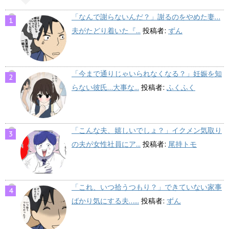
「なんで謝らないんだ？」謝るのをやめた妻…
夫がたどり着いた『...
投稿者:
ずん
「今まで通りじゃいられなくなる？」妊娠を知
らない彼氏…大事な...
投稿者:
ふくふく
「こんな夫、嬉しいでしょ？」イクメン気取り
の夫が女性社員にア...
投稿者:
尾持トモ
「これ、いつ拾うつもり？」できていない家事
ばかり気にする夫…...
投稿者:
ずん