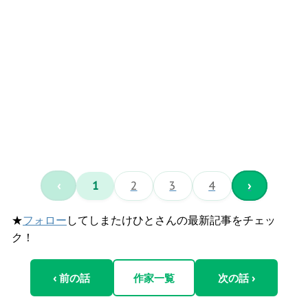
‹
1
2
3
4
›
★
フォロー
してしまたけひとさんの最新記事をチェッ
ク！
‹ 前の話
作家一覧
次の話 ›