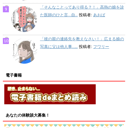
「そんなことってあり得る？！」高熱の娘を診
た医師のひと言…自...
投稿者:
あおば
「彼の親の連絡先を教えなさい！」広まる娘の
写真に父は他人事…...
投稿者:
フワリー
電子書籍
あなたの体験談大募集！