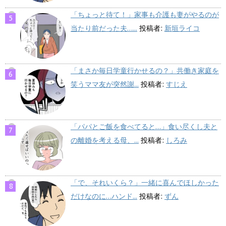
「ちょっと待て！」家事も介護も妻がやるのが
当たり前だった夫…...
投稿者:
新垣ライコ
「まさか毎日学童行かせるの？」共働き家庭を
笑うママ友が突然謝...
投稿者:
すじえ
「パパとご飯を食べてると…」食い尽くし夫と
の離婚を考える母、...
投稿者:
しろみ
「で、それいくら？」一緒に喜んでほしかった
だけなのに…ハンド...
投稿者:
ずん