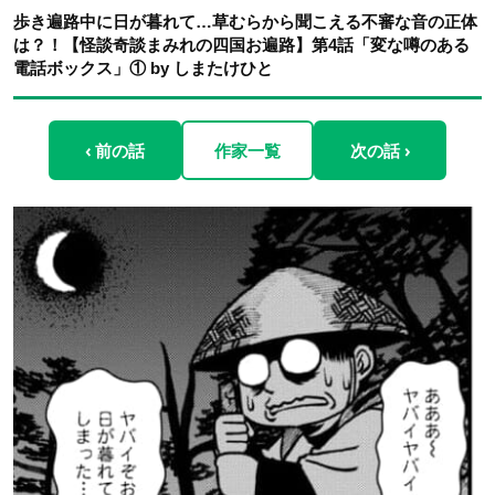
歩き遍路中に日が暮れて…草むらから聞こえる不審な音の正体
は？！【怪談奇談まみれの四国お遍路】第4話「変な噂のある
電話ボックス」① by しまたけひと
‹ 前の話
作家一覧
次の話 ›