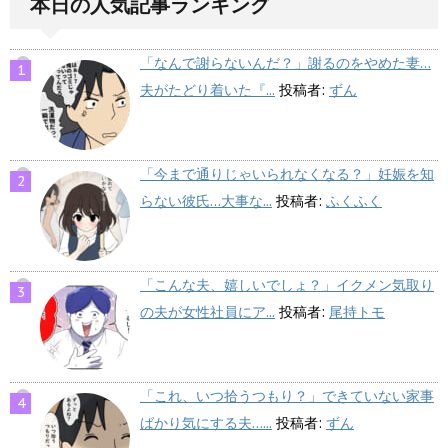
本日の人気記事ランキング
「なんで謝らないんだ？」謝るのをやめた妻…
夫がたどり着いた『...
投稿者:
ずん
「今まで通りじゃいられなくなる？」妊娠を知
らない彼氏…大事な...
投稿者:
ふくふく
「こんな夫、嬉しいでしょ？」イクメン気取り
の夫が女性社員にア...
投稿者:
尾持トモ
「これ、いつ拾うつもり？」できていない家事
ばかり気にする夫…...
投稿者:
ずん