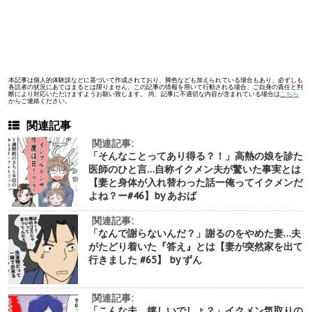
本記事は個人的体験談などに基づいて作成されており、脚色なども加えられている場合もあり、必ずしも
各読者の状況にあてはまるとは限りません。この記事の情報を用いて行動される場合、ご自身の責任と判
断により対応いただけますようお願い致します。 尚、記事に不適切な内容が含まれている場合は
こちら
からご連絡ください。
関連記事
関連記事:
「そんなことってあり得る？！」高熱の娘を診た
医師のひと言…自称イクメン夫が驚いた事実とは
【妻と身体が入れ替わった話ー俺ってイクメンだ
よね？ー#46】by あおば
関連記事:
「なんで謝らないんだ？」謝るのをやめた妻…夫
がたどり着いた『答え』とは【妻が突然家を出て
行きました #65】 by ずん
関連記事:
「こんな夫、嬉しいでしょ？」イクメン気取りの