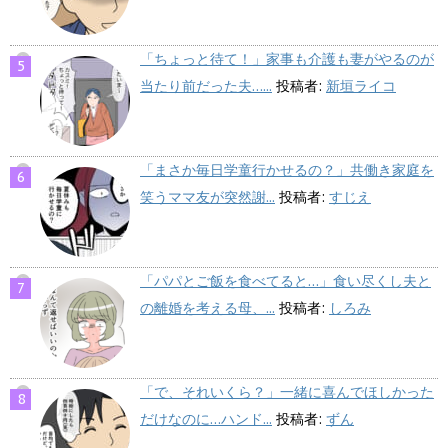
「ちょっと待て！」家事も介護も妻がやるのが
当たり前だった夫…...
投稿者:
新垣ライコ
「まさか毎日学童行かせるの？」共働き家庭を
笑うママ友が突然謝...
投稿者:
すじえ
「パパとご飯を食べてると…」食い尽くし夫と
の離婚を考える母、...
投稿者:
しろみ
「で、それいくら？」一緒に喜んでほしかった
だけなのに…ハンド...
投稿者:
ずん