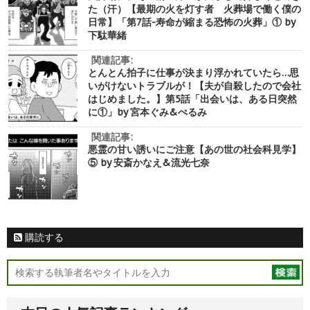
た（汗）【最期の火を灯す者 火葬場で働く僕の
日常】「第7話-寿命が縮まる恐怖の火葬」① by
下駄華緒
関連記事:
とんとん拍子に仕事が決まり浮かれていたら…思
いがけないトラブルが！【夫が自殺したので会社
はじめました。】第5話「出会いは、ある日突然
に①」by 宮本ぐみ&ぺるみ
関連記事:
悪霊の甘い誘いにご注意【あの世の社会科見学】
⑤ by 安斎かなえ&流光七奈
購読する