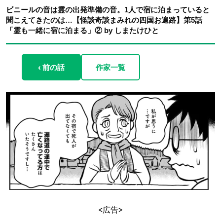
ビニールの音は霊の出発準備の音。1人で宿に泊まっていると
聞こえてきたのは…【怪談奇談まみれの四国お遍路】第5話
「霊も一緒に宿に泊まる」② by しまたけひと
‹ 前の話
作家一覧
<広告>