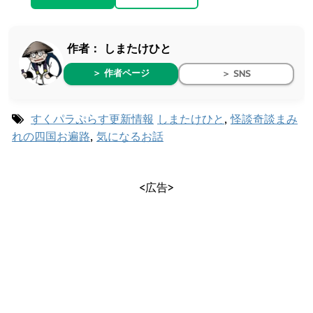
作者：
しまたけひと
＞ 作者ページ
＞ SNS
すくパラぷらす更新情報
しまたけひと
,
怪談奇談まみ
れの四国お遍路
,
気になるお話
<広告>