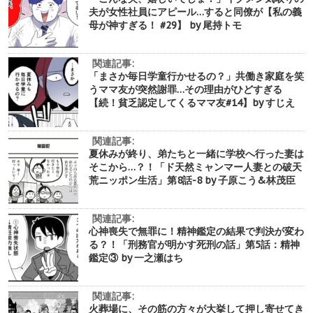
夫が女性社員にアピール…すると同僚が【私の義
母が神すぎる！ #29】 by 尾持トモ
関連記事:
「まさか毎日学童行かせるの？」共働き家庭を笑
うママ友が突然謝罪…その理由がひどすぎる
【続！貧乏認定してくるママ友#14】by すじえ
関連記事:
夏休みが終り、弟たちと一緒に学校へ行った妻は
そこから…？！「ド天然ミャンマー人妻との破天
荒ニッポン生活」第8話-8 by 子原こう&林茂臣
関連記事:
心神喪失で無罪に！精神鑑定の結果で判決が変わ
る？！「刑務官が明かす死刑の話」第5話：精神
鑑定③ by 一之瀬はち
関連記事:
火葬場に、その筋の方々が大挙して押し寄せてき