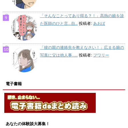
「そんなことってあり得る？！」高熱の娘を診
た医師のひと言…自...
投稿者:
あおば
「彼の親の連絡先を教えなさい！」広まる娘の
写真に父は他人事…...
投稿者:
フワリー
電子書籍
あなたの体験談大募集！