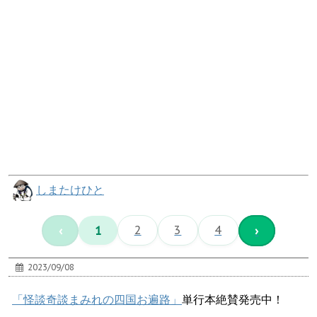
しまたけひと
‹
1
2
3
4
›
2023/09/08
「怪談奇談まみれの四国お遍路」
単行本絶賛発売中！