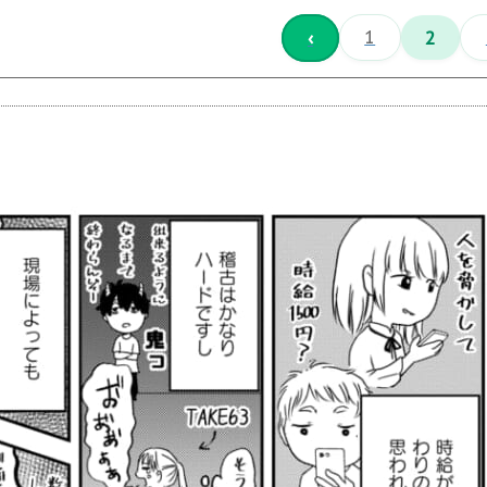
‹
1
2