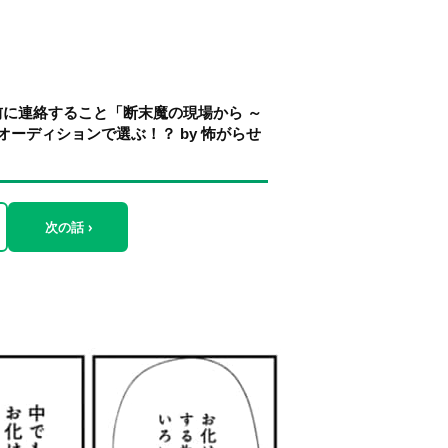
に連絡すること「断末魔の現場から ～
ーディションで選ぶ！？ by 怖がらせ
次の話 ›