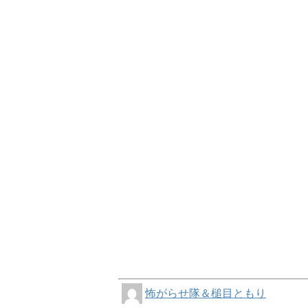
怖がらせ隊＆槌目ともり