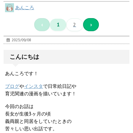
あんころ
‹
1
2
›
2023/09/08
こんにちは
あんころです！
ブログ
や
インスタ
で日常絵日記や
育児関連の漫画を描いています！
今回のお話は
長女が生後3ヶ月の頃
義両親と同居をしていたときの
苦々しい思い出話です。