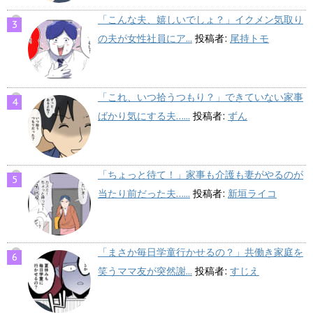
「こんな夫、嬉しいでしょ？」イクメン気取り
の夫が女性社員にア...
投稿者:
尾持トモ
「これ、いつ拾うつもり？」できていない家事
ばかり気にする夫…...
投稿者:
ずん
「ちょっと待て！」家事も介護も妻がやるのが
当たり前だった夫…...
投稿者:
新垣ライコ
「まさか毎日学童行かせるの？」共働き家庭を
笑うママ友が突然謝...
投稿者:
すじえ