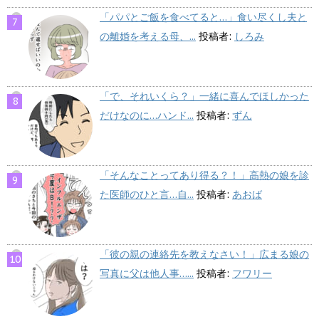
「パパとご飯を食べてると…」食い尽くし夫と
の離婚を考える母、...
投稿者:
しろみ
「で、それいくら？」一緒に喜んでほしかった
だけなのに…ハンド...
投稿者:
ずん
「そんなことってあり得る？！」高熱の娘を診
た医師のひと言…自...
投稿者:
あおば
「彼の親の連絡先を教えなさい！」広まる娘の
写真に父は他人事…...
投稿者:
フワリー