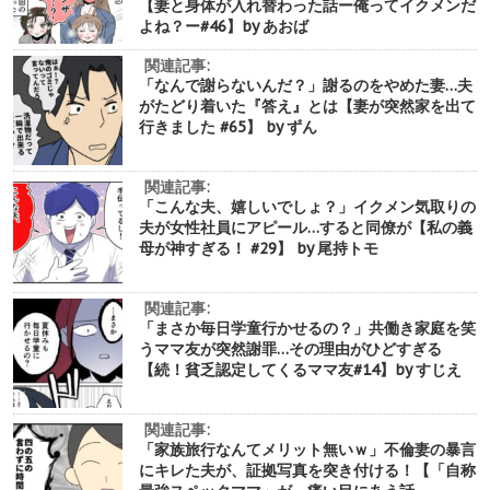
【妻と身体が入れ替わった話ー俺ってイクメンだ
よね？ー#46】by あおば
関連記事:
「なんで謝らないんだ？」謝るのをやめた妻…夫
がたどり着いた『答え』とは【妻が突然家を出て
行きました #65】 by ずん
関連記事:
「こんな夫、嬉しいでしょ？」イクメン気取りの
夫が女性社員にアピール…すると同僚が【私の義
母が神すぎる！ #29】 by 尾持トモ
関連記事:
「まさか毎日学童行かせるの？」共働き家庭を笑
うママ友が突然謝罪…その理由がひどすぎる
【続！貧乏認定してくるママ友#14】by すじえ
関連記事:
「家族旅行なんてメリット無いｗ」不倫妻の暴言
にキレた夫が、証拠写真を突き付ける！【「自称