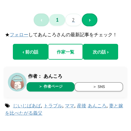
‹
1
2
›
★
フォロー
してあんころさんの最新記事をチェック！
‹ 前の話
作家一覧
次の話 ›
作者：
あんころ
＞ 作者ページ
＞ SNS
じいじばあば
,
トラブル
,
ママ
,
産後
あんころ
,
妻と嫁
を比べたがる義父