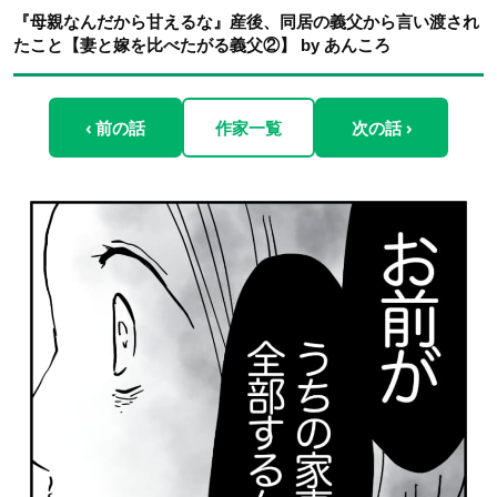
『母親なんだから甘えるな』産後、同居の義父から言い渡され
たこと【妻と嫁を比べたがる義父②】 by あんころ
‹ 前の話
作家一覧
次の話 ›