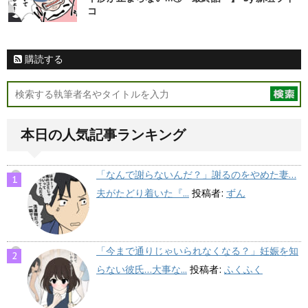
コ
購読する
本日の人気記事ランキング
「なんで謝らないんだ？」謝るのをやめた妻…
夫がたどり着いた『...
投稿者:
ずん
「今まで通りじゃいられなくなる？」妊娠を知
らない彼氏…大事な...
投稿者:
ふくふく