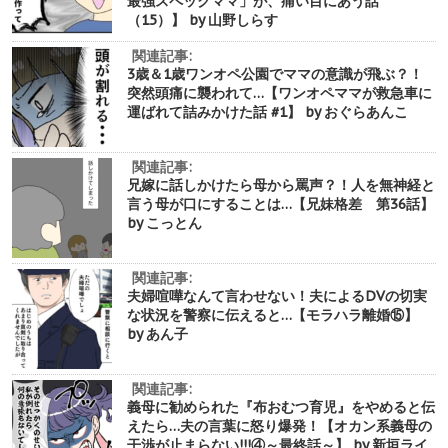
最強スペックママ」が、痛い目にあう話
（15）】 by 山野しらす
関連記事:
3歳＆1歳ワンオペ公園でママの意識が飛ぶ？！
突然頭痛に襲われて…【ワンオペママが救急車に
運ばれて詰みかけた話 #1】 by おぐらあんこ
関連記事:
兄嫁に話しかけたら母から罵声？！人を無神経と
言う母が口にすることは…【兄妹格差 第36話】
by こっとん
関連記事:
夫婦喧嘩なんて言わせない！夫によるDVの切実
な状況を警察に伝えると…【モラハラ離婚⑮】
by あん子
関連記事:
義母に勧められた『布おむつ育児』をやめると伝
えたら…夫の言葉に怒り爆発！【オカン系義母の
干渉が止まらない!!!④～最終話～】 by 新垣ライ