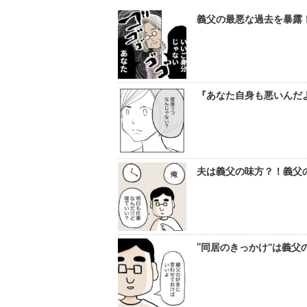
義父の最悪な過去を暴露！
『あなた自身も悪いんだよ
夫は義父の味方？！義父
“同居のきっかけ”は義父