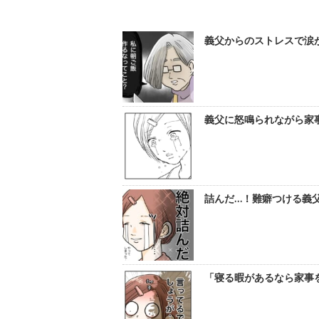
義父からのストレスで涙が
義父に怒鳴られながら家事
詰んだ…！難癖つける義父
「寝る暇があるなら家事