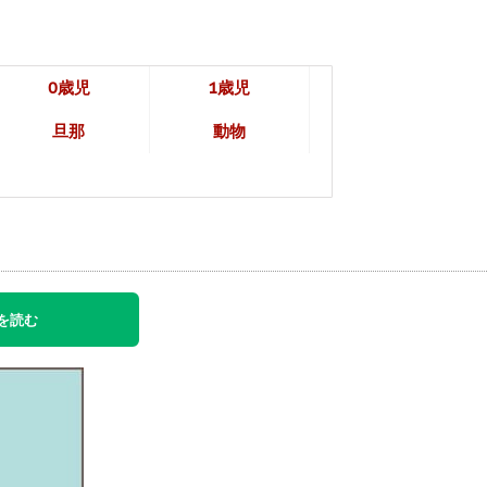
0歳児
1歳児
旦那
動物
を読む