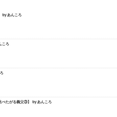
by あんころ
んころ
ろ
たがる義父③】 by あんころ