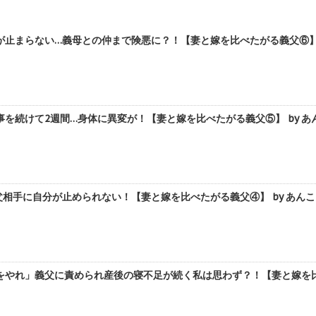
止まらない…義母との仲まで険悪に？！【妻と嫁を比べたがる義父⑥】 
を続けて2週間…身体に異変が！【妻と嫁を比べたがる義父⑤】 by あ
相手に自分が止められない！【妻と嫁を比べたがる義父④】 by あんこ
をやれ」義父に責められ産後の寝不足が続く私は思わず？！【妻と嫁を比べ