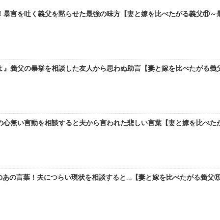
暴言を吐く義父を黙らせた最強の味方【妻と嫁を比べたがる義父⑪～最終
』義父の暴挙を相談した友人から思わぬ助言【妻と嫁を比べたがる義父⑩
の心無い言動を相談すると夫から言われた悲しい言葉【妻と嫁を比べたがる
のあの言葉！夫につらい現状を相談すると…【妻と嫁を比べたがる義父⑧】