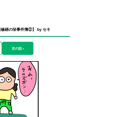
繕の珍事件簿②】 by セキ
次の話 ›