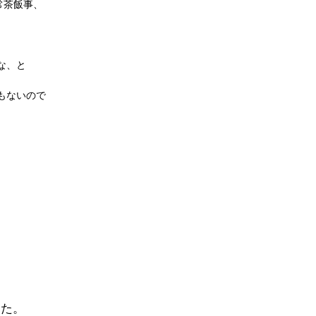
常茶飯事、
な、と
もないので
った。