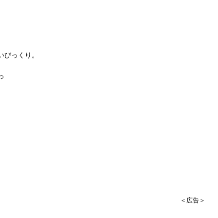
いびっくり。
っ
＜広告＞