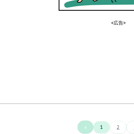
<広告>
‹
1
2