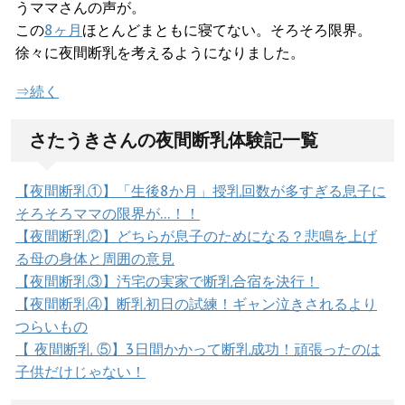
うママさんの声が。
この
8ヶ月
ほとんどまともに寝てない。そろそろ限界。
徐々に夜間断乳を考えるようになりました。
⇒続く
さたうきさんの夜間断乳体験記一覧
【夜間断乳①】「生後8か月」授乳回数が多すぎる息子に
そろそろママの限界が…！！
【夜間断乳②】どちらが息子のためになる？悲鳴を上げ
る母の身体と周囲の意見
【夜間断乳③】汚宅の実家で断乳合宿を決行！
【夜間断乳④】断乳初日の試練！ギャン泣きされるより
つらいもの
【 夜間断乳 ⑤】3日間かかって断乳成功！頑張ったのは
子供だけじゃない！