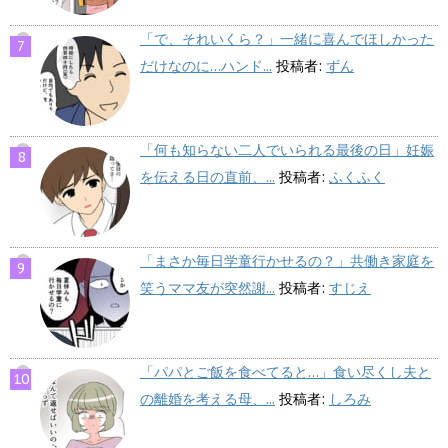
「で、それいくら？」一緒に喜んでほしかった
だけなのに…ハンド...
投稿者:
ずん
「何も知らない二人でいられる最後の日」妊娠
を伝える日の直前、...
投稿者:
ふくふく
「まさか毎日学童行かせるの？」共働き家庭を
笑うママ友が突然謝...
投稿者:
すじえ
「パパとご飯を食べてると…」食い尽くし夫と
の離婚を考える母、...
投稿者:
しろみ