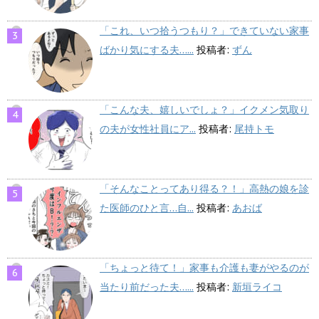
「これ、いつ拾うつもり？」できていない家事
ばかり気にする夫…...
投稿者:
ずん
「こんな夫、嬉しいでしょ？」イクメン気取り
の夫が女性社員にア...
投稿者:
尾持トモ
「そんなことってあり得る？！」高熱の娘を診
た医師のひと言…自...
投稿者:
あおば
「ちょっと待て！」家事も介護も妻がやるのが
当たり前だった夫…...
投稿者:
新垣ライコ