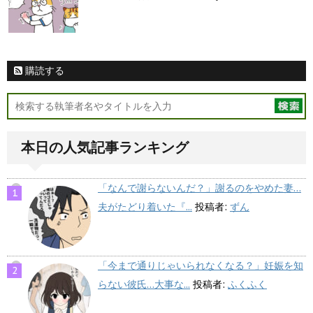
購読する
本日の人気記事ランキング
「なんで謝らないんだ？」謝るのをやめた妻…
夫がたどり着いた『...
投稿者:
ずん
「今まで通りじゃいられなくなる？」妊娠を知
らない彼氏…大事な...
投稿者:
ふくふく