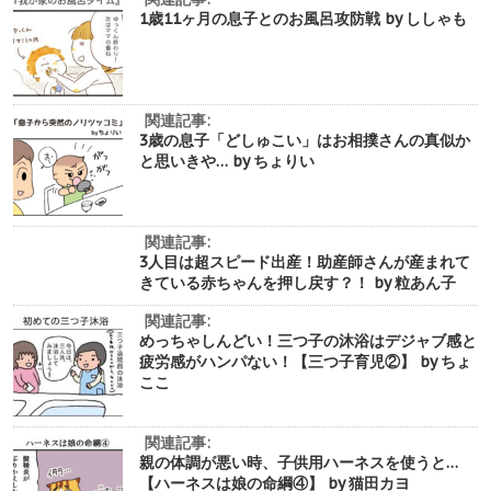
1歳11ヶ月の息子とのお風呂攻防戦 by ししゃも
関連記事:
3歳の息子「どしゅこい」はお相撲さんの真似か
と思いきや… by ちょりい
関連記事:
3人目は超スピード出産！助産師さんが産まれて
きている赤ちゃんを押し戻す？！ by 粒あん子
関連記事:
めっちゃしんどい！三つ子の沐浴はデジャブ感と
疲労感がハンパない！【三つ子育児②】 by ちょ
ここ
関連記事:
親の体調が悪い時、子供用ハーネスを使うと…
【ハーネスは娘の命綱④】 by 猫田カヨ