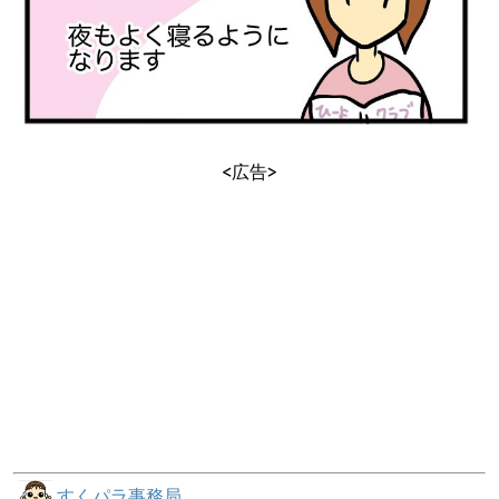
<広告>
すくパラ事務局