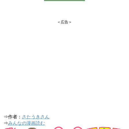
＜広告＞
⇒作者：
さたうきさん
⇒
みんなの漫画読む