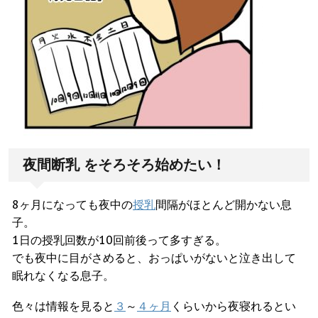
夜間断乳 をそろそろ始めたい！
8ヶ月になっても夜中の
授乳
間隔がほとんど開かない息
子。
1日の授乳回数が10回前後って多すぎる。
でも夜中に目がさめると、おっぱいがないと泣き出して
眠れなくなる息子。
色々は情報を見ると
３
～
４ヶ月
くらいから夜寝れるとい