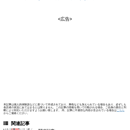
<広告>
本記事は個人的体験談などに基づいて作成されており、脚色なども加えられている場合もあり、必ずしも
各読者の状況にあてはまるとは限りません。この記事の情報を用いて行動される場合、ご自身の責任と判
断により対応いただけますようお願い致します。 尚、記事に不適切な内容が含まれている場合は
こちら
からご連絡ください。
関連記事