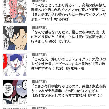
関連記事:
「そんなことってあり得る？！」高熱の娘を診た
医師のひと言…自称イクメン夫が驚いた事実とは
【妻と身体が入れ替わった話ー俺ってイクメンだ
よね？ー#46】by あおば
関連記事:
「なんで謝らないんだ？」謝るのをやめた妻…夫
がたどり着いた『答え』とは【妻が突然家を出て
行きました #65】 by ずん
関連記事:
「こんな夫、嬉しいでしょ？」イクメン気取りの
夫が女性社員にアピール…すると同僚が【私の義
母が神すぎる！ #29】 by 尾持トモ
関連記事:
「まさか毎日学童行かせるの？」共働き家庭を笑
うママ友が突然謝罪…その理由がひどすぎる
【続！貧乏認定してくるママ友#14】by すじえ
関連記事: