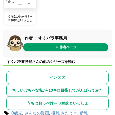
うちはおっぺけ～
３姉妹といっしょ
作者：
すくパラ事務局
＞ 作者ページ
すくパラ事務局さんの他のシリーズを読む
インスタ
ちょいぽちゃな私が-10キロ目指してがんばってみた
うちはおっぺけ～３姉妹といっしょ
0歳児
,
みんなの漫画
,
授乳
さたうき
,
断乳