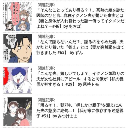
関連記事:
「そんなことってあり得る？！」高熱の娘を診た
医師のひと言…自称イクメン夫が驚いた事実とは
【妻と身体が入れ替わった話ー俺ってイクメンだ
よね？ー#46】by あおば
関連記事:
「なんで謝らないんだ？」謝るのをやめた妻…夫
がたどり着いた『答え』とは【妻が突然家を出て
行きました #65】 by ずん
関連記事:
「こんな夫、嬉しいでしょ？」イクメン気取りの
夫が女性社員にアピール…すると同僚が【私の義
母が神すぎる！ #29】 by 尾持トモ
関連記事:
「帰るぞ！」朝7時、“押しかけ親子”を迎えに来
た夫の態度に絶句…！【我が家に依存する迷惑親
子 #31】by みつけまま