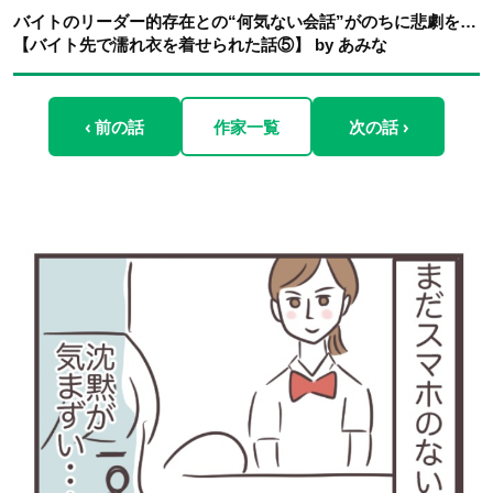
バイトのリーダー的存在との“何気ない会話”がのちに悲劇を…
【バイト先で濡れ衣を着せられた話⑤】 by あみな
‹ 前の話
作家一覧
次の話 ›