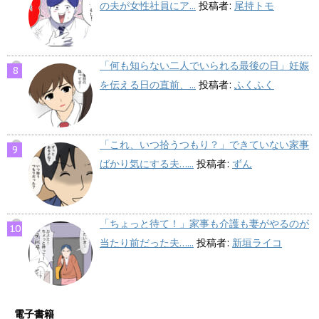
の夫が女性社員にア...
投稿者:
尾持トモ
「何も知らない二人でいられる最後の日」妊娠
を伝える日の直前、...
投稿者:
ふくふく
「これ、いつ拾うつもり？」できていない家事
ばかり気にする夫…...
投稿者:
ずん
「ちょっと待て！」家事も介護も妻がやるのが
当たり前だった夫…...
投稿者:
新垣ライコ
電子書籍