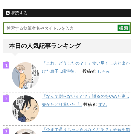
購読する
本日の人気記事ランキング
「これ、どうしたの？！」食い尽くし夫と出か
けた息子…帰宅後、...
投稿者:
しろみ
「なんで謝らないんだ？」謝るのをやめた妻…
夫がたどり着いた『...
投稿者:
ずん
「今まで通りじゃいられなくなる？」妊娠を知