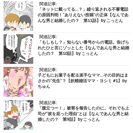
関連記事:
「ネットに載ってる…？」繰り返される不審電話
の原因判明！“ありえない投稿”の正体【なんであ
んな男と結婚したの？ 第11話】by こっとん
関連記事:
「もしもし？」知らない番号からの電話。告げら
れたひと言にゾッとした【なんであんな男と結婚
したの？ 第10話】by こっとん
関連記事:
子どもにお菓子を配る派手なママ…その目的はま
さかの“先生”？【妖精婚活ママ・ヨシミ #1】by
ちゅん
関連記事:
「腹立つー！」被害を報告したのに。それでも上
司が“彼を庇った理由”とは【なんであんな男と結
婚したの？ 第9話】by こっとん