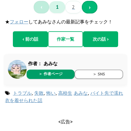
‹
1
2
›
★
フォロー
してあみなさんの最新記事をチェック！
‹ 前の話
作家一覧
次の話 ›
作者：
あみな
＞ 作者ページ
＞ SNS
トラブル
,
失敗
,
怖い
,
高校生
あみな
,
バイト先で濡れ
衣を着せられた話
<広告>