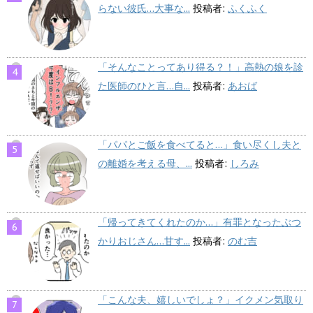
らない彼氏…大事な...
投稿者:
ふくふく
「そんなことってあり得る？！」高熱の娘を診
た医師のひと言…自...
投稿者:
あおば
「パパとご飯を食べてると…」食い尽くし夫と
の離婚を考える母、...
投稿者:
しろみ
「帰ってきてくれたのか…」有罪となったぶつ
かりおじさん…甘す...
投稿者:
のむ吉
「こんな夫、嬉しいでしょ？」イクメン気取り