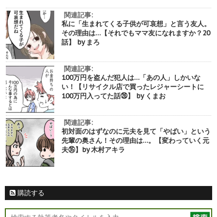
関連記事:
私に「生まれてくる子供が可哀想」と言う友人。
その理由は…【それでもママ友になれますか？20
話】 by まろ
関連記事:
100万円を盗んだ犯人は…「あの人」しかいな
い！【リサイクル店で買ったレジャーシートに
100万円入ってた話㉖】 by くまお
関連記事:
初対面のはずなのに元夫を見て「やばい」という
先輩の奥さん！その理由は…。【変わっていく元
夫㉟】by 木村アキラ
購読する