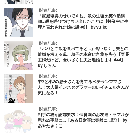
関連記事:
「家庭環境のせいですね」娘の生理を笑う塾講
師…親を呼びつけ言い出したことは【授業中に生
理と言わされた娘の話 #6】 by yuiko
関連記事:
「パパとご飯を食べてると…」食い尽くし夫との
離婚を考える母、息子の本音に言葉を失う【専業
主婦だけど、食い尽くし夫と離婚します #44】
by しろみ
関連記事:
中2と小2の息子さんを育てるベテランママさ
ん！大人気インスタグラマーのレイチェルさんが
気になる！
関連記事:
相手の親が謝罪要求！保育園のお友達トラブルが
思わぬ事態に…【ある日謝罪は突然に…⁉︎①】 by
あやたきくこ