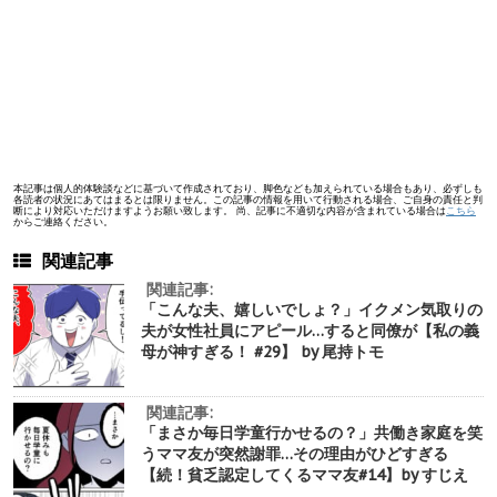
本記事は個人的体験談などに基づいて作成されており、脚色なども加えられている場合もあり、必ずしも
各読者の状況にあてはまるとは限りません。この記事の情報を用いて行動される場合、ご自身の責任と判
断により対応いただけますようお願い致します。 尚、記事に不適切な内容が含まれている場合は
こちら
からご連絡ください。
関連記事
関連記事:
「こんな夫、嬉しいでしょ？」イクメン気取りの
夫が女性社員にアピール…すると同僚が【私の義
母が神すぎる！ #29】 by 尾持トモ
関連記事:
「まさか毎日学童行かせるの？」共働き家庭を笑
うママ友が突然謝罪…その理由がひどすぎる
【続！貧乏認定してくるママ友#14】by すじえ