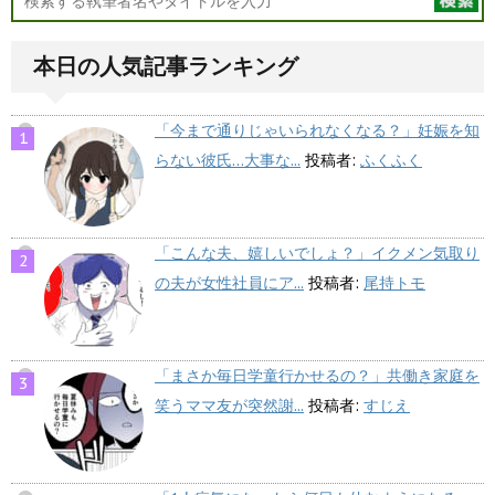
本日の人気記事ランキング
「今まで通りじゃいられなくなる？」妊娠を知
らない彼氏…大事な...
投稿者:
ふくふく
「こんな夫、嬉しいでしょ？」イクメン気取り
の夫が女性社員にア...
投稿者:
尾持トモ
「まさか毎日学童行かせるの？」共働き家庭を
笑うママ友が突然謝...
投稿者:
すじえ