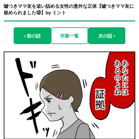
嘘つきママ友を追い詰める女性の意外な正体【嘘つきママ友に
嵌められました㉝】by ミント
‹ 前の話
作家一覧
次の話 ›