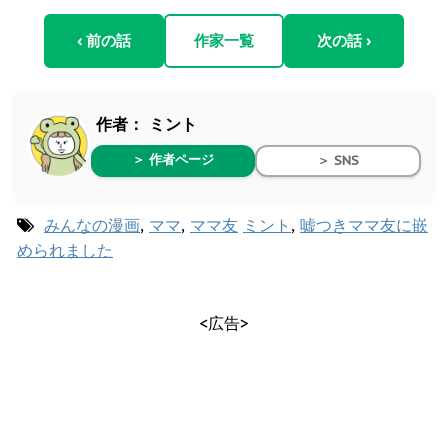
‹ 前の話
作家一覧
次の話 ›
作者：
ミント
＞ 作者ページ
＞ SNS
みんなの漫画
,
ママ
,
ママ友
ミント
,
嘘つきママ友に嵌
められました
<広告>