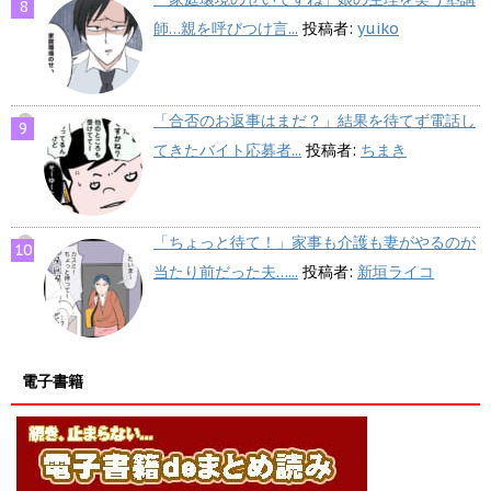
師…親を呼びつけ言...
投稿者:
yuiko
「合否のお返事はまだ？」結果を待てず電話し
てきたバイト応募者...
投稿者:
ちまき
「ちょっと待て！」家事も介護も妻がやるのが
当たり前だった夫…...
投稿者:
新垣ライコ
電子書籍