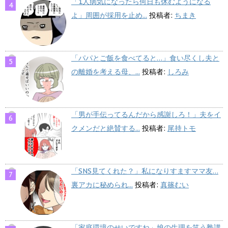
「1人病気になったら何日も休むようになる
よ」周囲が採用を止め...
投稿者:
ちまき
「パパとご飯を食べてると…」食い尽くし夫と
の離婚を考える母、...
投稿者:
しろみ
「男が手伝ってるんだから感謝しろ！」夫をイ
クメンだと絶賛する...
投稿者:
尾持トモ
「SNS見てくれた？」私になりすますママ友…
裏アカに秘められ...
投稿者:
真篠むい
「家庭環境のせいですね」娘の生理を笑う塾講