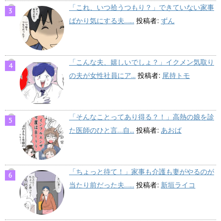
「これ、いつ拾うつもり？」できていない家事
ばかり気にする夫…...
投稿者:
ずん
「こんな夫、嬉しいでしょ？」イクメン気取り
の夫が女性社員にア...
投稿者:
尾持トモ
「そんなことってあり得る？！」高熱の娘を診
た医師のひと言…自...
投稿者:
あおば
「ちょっと待て！」家事も介護も妻がやるのが
当たり前だった夫…...
投稿者:
新垣ライコ