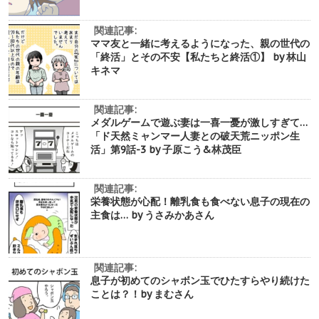
関連記事:
ママ友と一緒に考えるようになった、親の世代の
「終活」とその不安【私たちと終活①】 by 林山
キネマ
関連記事:
メダルゲームで遊ぶ妻は一喜一憂が激しすぎて…
「ド天然ミャンマー人妻との破天荒ニッポン生
活」第9話-3 by 子原こう&林茂臣
関連記事:
栄養状態が心配！離乳食も食べない息子の現在の
主食は… by うさみかあさん
関連記事:
息子が初めてのシャボン玉でひたすらやり続けた
ことは？！by まむさん