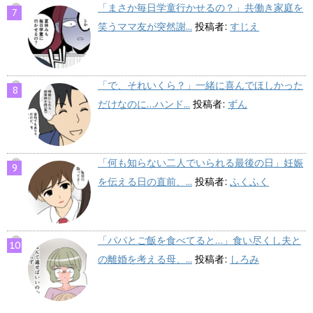
「まさか毎日学童行かせるの？」共働き家庭を
笑うママ友が突然謝...
投稿者:
すじえ
「で、それいくら？」一緒に喜んでほしかった
だけなのに…ハンド...
投稿者:
ずん
「何も知らない二人でいられる最後の日」妊娠
を伝える日の直前、...
投稿者:
ふくふく
「パパとご飯を食べてると…」食い尽くし夫と
の離婚を考える母、...
投稿者:
しろみ