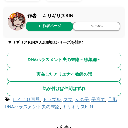
作者：
キリギリスRIN
＞ 作者ページ
＞ SNS
キリギリスRINさんの他のシリーズを読む
DNAハラスメント夫の末路～総集編～
実在したアリエナイ教師の話
気が付けば仲間はずれ
しくじり育児
,
トラブル
,
ママ
,
女の子
,
子育て
,
旦那
DNAハラスメント夫の末路
,
キリギリスRIN
<広告>