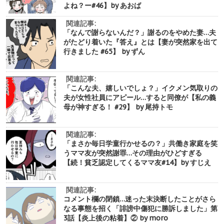
よね？ー#46】by あおば
関連記事:
「なんで謝らないんだ？」謝るのをやめた妻…夫
がたどり着いた『答え』とは【妻が突然家を出て
行きました #65】 by ずん
関連記事:
「こんな夫、嬉しいでしょ？」イクメン気取りの
夫が女性社員にアピール…すると同僚が【私の義
母が神すぎる！ #29】 by 尾持トモ
関連記事:
「まさか毎日学童行かせるの？」共働き家庭を笑
うママ友が突然謝罪…その理由がひどすぎる
【続！貧乏認定してくるママ友#14】by すじえ
関連記事:
コメント欄の閉鎖…迷った末決断したことがさら
なる事態を招く「誹謗中傷犯に勝訴しました」第
3話【炎上後の粘着】② by moro