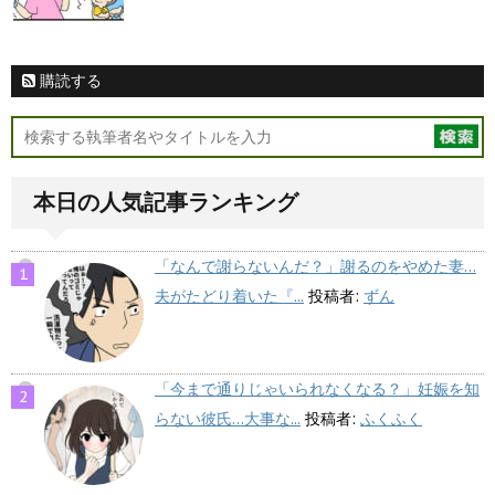
購読する
本日の人気記事ランキング
「なんで謝らないんだ？」謝るのをやめた妻…
夫がたどり着いた『...
投稿者:
ずん
「今まで通りじゃいられなくなる？」妊娠を知
らない彼氏…大事な...
投稿者:
ふくふく