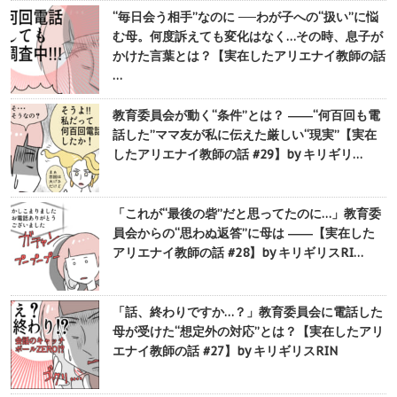
“毎日会う相手”なのに ──わが子への“扱い”に悩
む母。何度訴えても変化はなく…その時、息子が
かけた言葉とは？【実在したアリエナイ教師の話
…
教育委員会が動く“条件”とは？ ――“何百回も電
話した”ママ友が私に伝えた厳しい“現実”【実在
したアリエナイ教師の話 #29】by キリギリ…
「これが“最後の砦”だと思ってたのに…」教育委
員会からの“思わぬ返答”に母は ――【実在した
アリエナイ教師の話 #28】by キリギリスRI…
「話、終わりですか…？」教育委員会に電話した
母が受けた“想定外の対応”とは？【実在したアリ
エナイ教師の話 #27】by キリギリスRIN