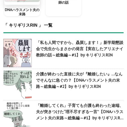
師の話
DNAハラスメント夫の
末路
「 キリギリスRIN 」 一覧
「私も人間ですから、贔屓します！」新学期懇談
会で先生からまさかの発言【実在したアリエナイ
教師の話～総集編～#1】by キリギリスRIN
介護が終わった直後に夫が『離婚したい』…なん
でそんなに急ぐの？【DNAハラスメント夫の末
路～総集編～#2】by キリギリスRIN
「離婚してくれ」子育ても介護も終わった途端、
夫が突きつけた“理不尽すぎる一言”【DNAハラス
メント夫の末路～総集編～#1】by キリギリスR…