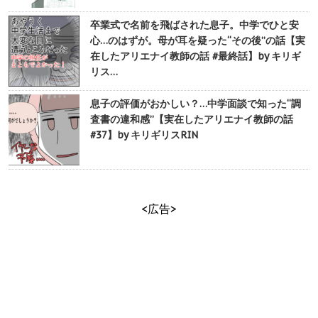
卒業式で名前を飛ばされた息子。中学でひと安
心…のはずが。母が耳を疑った“その後”の話【実
在したアリエナイ教師の話 #最終話】by キリギ
リス…
息子の評価がおかしい？…中学面談で知った“調
査書の違和感”【実在したアリエナイ教師の話
#37】by キリギリスRIN
<広告>