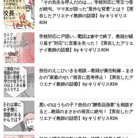
「その先生を呼んだのは…」学校対応に苛立つ母
が絶句。ママ友が語った“意外な背景”とは？【実
在したアリエナイ教師の話⑳】by キリギリス
RIN
学校対応に戸惑い…電話は途中で終了、教頭が繰
り返す“対応”に言葉を失った！【実在したアリエ
ナイ教師の話⑲】by キリギリスRIN
担任のえこひいきを相談→教頭が責任転嫁→まさ
かの“家庭のせい”発言に思考停止！【実在したア
リエナイ教師の話⑱】by キリギリスRIN
悪いのはうちの子？担任の“贈答品強要”を相談す
ると…教頭のまさかの発言に絶句！【実在したア
リエナイ教師の話⑰】by キリギリスRIN