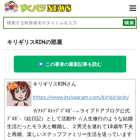
キリギリスRINの部屋
この著者の最新記事を読む
キリギリスRINさん
https://www.instagram.com/kirigirisrin/
☆ｱﾒﾌﾞﾛﾄｯﾌﾟﾌﾞﾛｶﾞ-→ライブドアブログ公式
ﾌﾞﾛｶﾞ-（絵日記）として活動中 ☆人生修行のような結婚
生活だったモラ夫と離婚し、２男児を連れて18歳年下夫
と再婚、楽しいステップファミリー生活を送っています