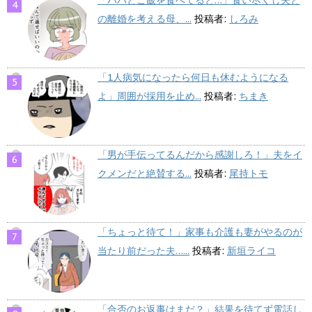
の離婚を考える母、...
投稿者:
しろみ
「1人病気になったら何日も休むようになる
よ」周囲が採用を止め...
投稿者:
ちまき
「男が手伝ってるんだから感謝しろ！」夫をイ
クメンだと絶賛する...
投稿者:
尾持トモ
「ちょっと待て！」家事も介護も妻がやるのが
当たり前だった夫…...
投稿者:
新垣ライコ
「合否のお返事はまだ？」結果を待てず電話し