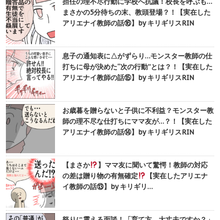
担任の理不尽行動に学校へ抗議！校長を呼ぶも…
まさかの5分待ちの末、教頭登場？！【実在した
アリエナイ教師の話⑯】by キリギリスRIN
息子の通知表に△がずらり…モンスター教師の仕
打ちに母が決めた“次の行動”とは？！【実在した
アリエナイ教師の話⑮】by キリギリスRIN
お歳暮を贈らないと子供に不利益？モンスター教
師の理不尽な仕打ちにママ友が…？！【実在した
アリエナイ教師の話⑭】by キリギリスRIN
【まさか
】ママ友に聞いて驚愕！教師の対応
の差は贈り物の有無確定
【実在したアリエナ
イ教師の話⑬】by キリギリ…
怒りに震える面談！「育て方、大丈夫ですか？」