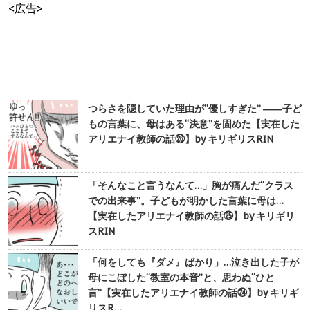
<広告>
つらさを隠していた理由が“優しすぎた” ――子ど
もの言葉に、母はある“決意”を固めた【実在した
アリエナイ教師の話㉖】by キリギリスRIN
「そんなこと言うなんて…」胸が痛んだ“クラス
での出来事”。子どもが明かした言葉に母は…
【実在したアリエナイ教師の話㉕】by キリギリ
スRIN
「何をしても『ダメ』ばかり」…泣き出した子が
母にこぼした“教室の本音”と、思わぬ“ひと
言”【実在したアリエナイ教師の話㉔】by キリギ
リスR…