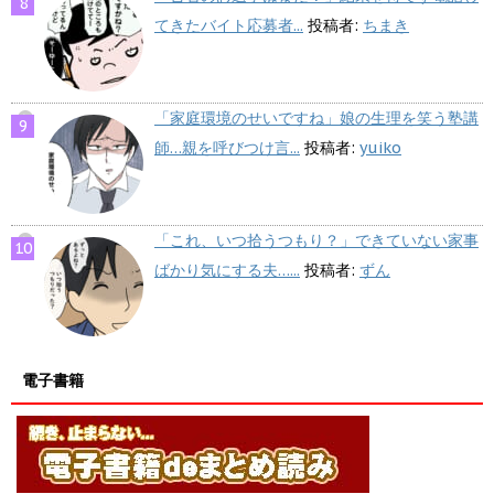
てきたバイト応募者...
投稿者:
ちまき
「家庭環境のせいですね」娘の生理を笑う塾講
師…親を呼びつけ言...
投稿者:
yuiko
「これ、いつ拾うつもり？」できていない家事
ばかり気にする夫…...
投稿者:
ずん
電子書籍