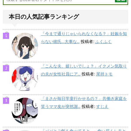
本日の人気記事ランキング
「今まで通りじゃいられなくなる？」妊娠を知
らない彼氏…大事な...
投稿者:
ふくふく
「こんな夫、嬉しいでしょ？」イクメン気取り
の夫が女性社員にア...
投稿者:
尾持トモ
「まさか毎日学童行かせるの？」共働き家庭を
笑うママ友が突然謝...
投稿者:
すじえ
「パパとご飯を食べてると…」食い尽くし夫と