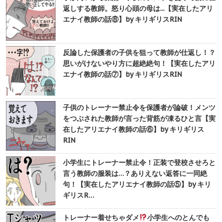
返しする教師。怒り心頭の母は...【実在したアリ
エナイ教師の話⑧】by キリギリスRIN
反論した保護者の子供を狙って教師が仕返し！？
思いがけないやり方に超絶絶句！【実在したアリ
エナイ教師の話⑦】by キリギリスRIN
子供のトレーナー禁止令を保護者が論破！メンツ
をつぶされた教師が言った背筋が凍るひと言【実
在したアリエナイ教師の話⑥】by キリギリス
RIN
小学生にトレーナー禁止令！正装で登校させろと
言う教師の服装は…？ありえない返答に一同絶
句！【実在したアリエナイ教師の話⑤】by キリ
ギリスR…
トレーナー着せちゃダメ
小学生へのとんでも