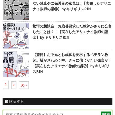
ない禁止令に保護者の意見は…【実在したアリエ
ナイ教師の話④】by キリギリスRIN
驚愕の懇談会！お歳暮要求した教師がさらに公言
したことは？！【実在したアリエナイ教師の話
③】by キリギリスRIN
【驚愕】お中元とお歳暮を要求するベテラン教
師。親がざわめく中、さらに信じがたい発言が！
【実在したアリエナイ教師の話②】by キリギリ
スRIN
1
2
次へ
購読する