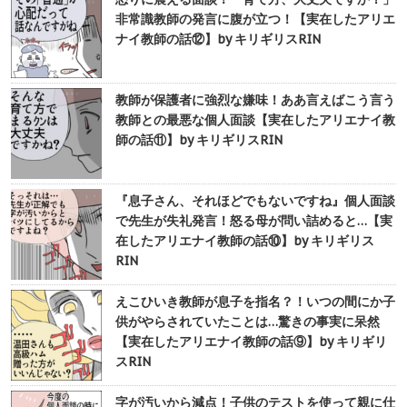
非常識教師の発言に腹が立つ！【実在したアリエ
ナイ教師の話⑫】by キリギリスRIN
教師が保護者に強烈な嫌味！ああ言えばこう言う
教師との最悪な個人面談【実在したアリエナイ教
師の話⑪】by キリギリスRIN
『息子さん、それほどでもないですね』個人面談
で先生が失礼発言！怒る母が問い詰めると…【実
在したアリエナイ教師の話⑩】by キリギリス
RIN
えこひいき教師が息子を指名？！いつの間にか子
供がやらされていたことは…驚きの事実に呆然
【実在したアリエナイ教師の話⑨】by キリギリ
スRIN
字が汚いから減点！子供のテストを使って親に仕