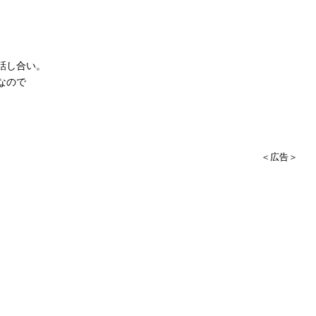
話し合い。
なので
＜広告＞