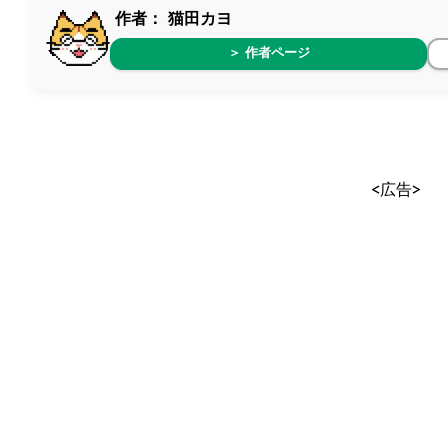
作者：
猫田カヨ
＞ 作者ページ
<広告>