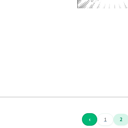
‹
1
2