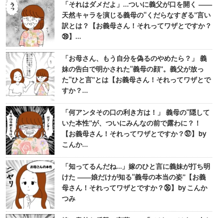
「それはダメだよ」…ついに義父が口を開く ――
天然キャラを演じる義母の“くだらなすぎる”言い
訳とは？【お義母さん！それってワザとですか？
㊴】…
「お母さん、もう自分を偽るのやめたら？」 義
妹の告白で明かされた“義母の顔”。義父が放っ
た“ひと言”とは【お義母さん！それってワザとで
すか？…
「何アンタその口の利き方は！」 義母の“隠して
いた本性”が、ついにみんなの前で露わに？！
【お義母さん！それってワザとですか？㊲】by
こんか…
「知ってるんだね…」嫁のひと言に義妹が打ち明
けた ――娘だけが知る“義母の本当の姿”【お義
母さん！それってワザとですか？㊱】by こんか
つみ