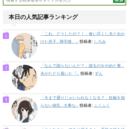
本日の人気記事ランキング
「これ、どうしたの？！」食い尽くし夫と出か
けた息子…帰宅後、...
投稿者:
しろみ
「なんで謝らないんだ？」謝るのをやめた妻…
夫がたどり着いた『...
投稿者:
ずん
「今まで通りじゃいられなくなる？」妊娠を知
らない彼氏…大事な...
投稿者:
ふくふく