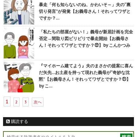
暴走「何も知らないのね、かわいそ～」夫の“裏
切り発言”が発覚【お義母さん！それってワザと
ですか？…
「私たちの部屋がない！」義母が新居計画を完全
否定→間取り図ビリビリで暴走開始【お義母さ
ん！それってワザとですか？㉒】by こんかつみ
『マイホーム建てよう』夫のまさかの提案に喜ん
だ矢先…お土産を持って現れた義母が“奇妙な沈
黙”【お義母さん！それってワザとですか？㉑】
by こ…
1
2
3
次へ
購読する