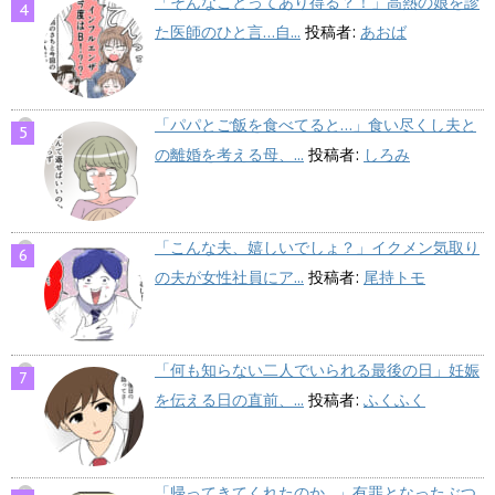
「そんなことってあり得る？！」高熱の娘を診
た医師のひと言…自...
投稿者:
あおば
「パパとご飯を食べてると…」食い尽くし夫と
の離婚を考える母、...
投稿者:
しろみ
「こんな夫、嬉しいでしょ？」イクメン気取り
の夫が女性社員にア...
投稿者:
尾持トモ
「何も知らない二人でいられる最後の日」妊娠
を伝える日の直前、...
投稿者:
ふくふく
「帰ってきてくれたのか…」有罪となったぶつ