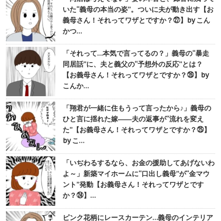
いた“義母の本当の姿”。ついに夫が動き出す【お
義母さん！それってワザとですか？㉗】by こん
かつ…
「それって…本気で言ってるの？」義母の“暴走
同居話”に、夫と義父の“予想外の反応”とは？
【お義母さん！それってワザとですか？㉖】by
こんか…
「翔君が一緒に住もうって言ったから♪」義母の
ひと言に揺れた嫁――夫の返事が“流れを変え
た”【お義母さん！それってワザとですか？㉕】
by こ…
「いぢわるするなら、お金の援助してあげないわ
よ～」新築マイホームに“口出し義母”が“金マウ
ント”発動【お義母さん！それってワザとです
か？㉔】…
ピンク花柄にレースカーテン…義母のインテリア