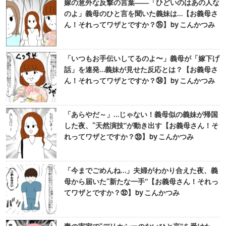
嫁の意外な反撃の言葉――「ひどいのはあの人な
のよ」義母のひと言を聞いた義妹は…【お義母さ
ん！それってワザとですか？㉟】by こんかつみ
「いつもお手伝いしてるのよ〜」義母が「嫁下げ
話」を連発…義妹が見せた反応とは？【お義母さ
ん！それってワザとですか？㉞】by こんかつみ
「あらやだ～」…じゃない！義母似の義妹が帰国
した夜、“天然演技”が動き出す【お義母さん！そ
れってワザとですか？㉝】by こんかつみ
「今までごめんね…」夫婦がわかり合えた夜、義
母から届いた“新たな一手”【お義母さん！それっ
てワザとですか？㉜】by こんかつみ