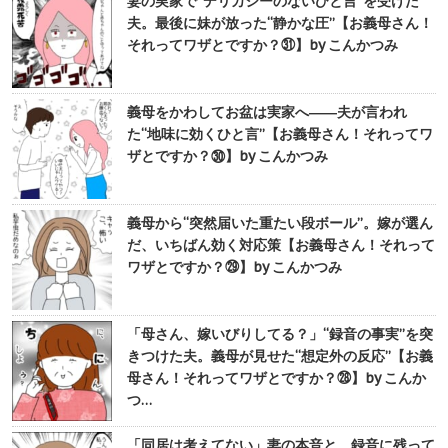
妻の実家で“デリカシーのないひと言”を受けた
夫。最後に妹が放った“静かな圧”【お義母さん！
それってワザとですか？㉛】by こんかつみ
義母をかわしてお盆は実家へ――夫が言われ
た“地味に効くひと言”【お義母さん！それってワ
ザとですか？㉚】by こんかつみ
義母から“突然届いた重たい段ボール”。嫁が選ん
だ、いちばん効く対応策【お義母さん！それって
ワザとですか？㉙】by こんかつみ
「母さん、嫁いびりしてる？」“録音の事実”を突
きつけた夫。義母が見せた“想定外の反応”【お義
母さん！それってワザとですか？㉘】by こんか
つ…
「同居は考えてない」妻の本音と、録音に残って