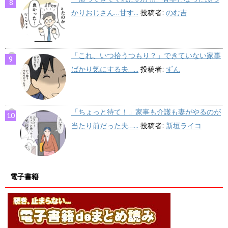
かりおじさん…甘す...
投稿者:
のむ吉
「これ、いつ拾うつもり？」できていない家事
ばかり気にする夫…...
投稿者:
ずん
「ちょっと待て！」家事も介護も妻がやるのが
当たり前だった夫…...
投稿者:
新垣ライコ
電子書籍