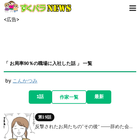
<広告>
「 お局率90％の職場に入社した話 」 一覧
by
こんかつみ
1話
最新
作家一覧
第19話
反撃されたお局たちの“その後” ――辞めた会…