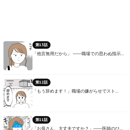
第13話
「他言無用だから」 ――職場での思わぬ指示…
第12話
「もう辞めます！」職場の嫌がらせでスト…
第11話
「お母さん、大丈夫ですか？」――医師のひ…