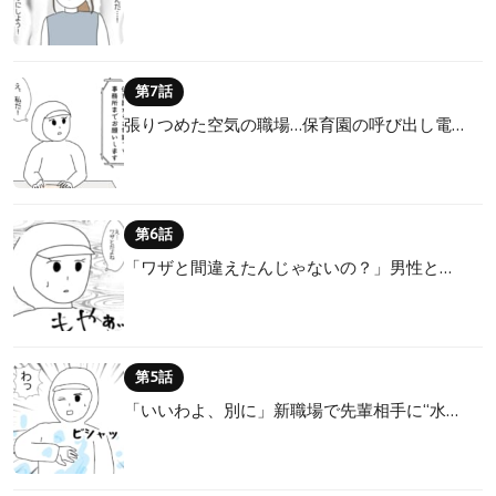
第7話
張りつめた空気の職場…保育園の呼び出し電…
第6話
「ワザと間違えたんじゃないの？」男性と…
第5話
「いいわよ、別に」新職場で先輩相手に“水…