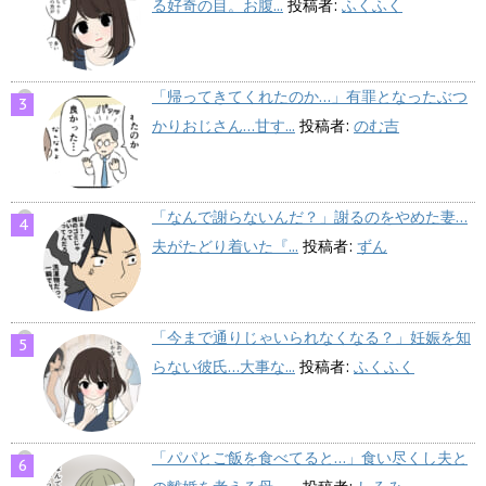
る好奇の目。お腹...
投稿者:
ふくふく
「帰ってきてくれたのか…」有罪となったぶつ
かりおじさん…甘す...
投稿者:
のむ吉
「なんで謝らないんだ？」謝るのをやめた妻…
夫がたどり着いた『...
投稿者:
ずん
「今まで通りじゃいられなくなる？」妊娠を知
らない彼氏…大事な...
投稿者:
ふくふく
「パパとご飯を食べてると…」食い尽くし夫と