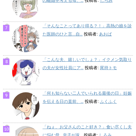
の離婚を考える母、...
投稿者:
しろみ
「そんなことってあり得る？！」高熱の娘を診
た医師のひと言…自...
投稿者:
あおば
「こんな夫、嬉しいでしょ？」イクメン気取り
の夫が女性社員にア...
投稿者:
尾持トモ
「何も知らない二人でいられる最後の日」妊娠
を伝える日の直前、...
投稿者:
ふくふく
「ねぇ、お父さんのこと好き？」食い尽くし夫
に悩む母…息子が返...
投稿者:
しろみ