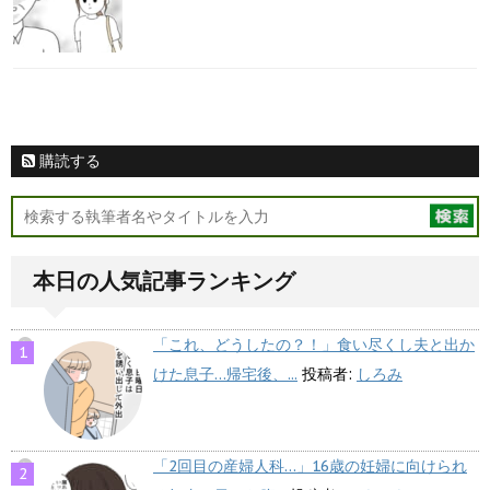
購読する
本日の人気記事ランキング
「これ、どうしたの？！」食い尽くし夫と出か
けた息子…帰宅後、...
投稿者:
しろみ
「2回目の産婦人科…」16歳の妊婦に向けられ