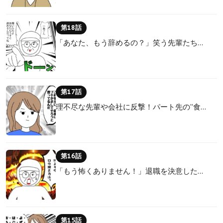
第18話
「あなた、もう辞めるの？」笑う先輩たち…
第17話
理不尽な先輩や会社に反撃！パート先の“食…
第16話
「もう怖くありません！」退職を決意した…
第15話