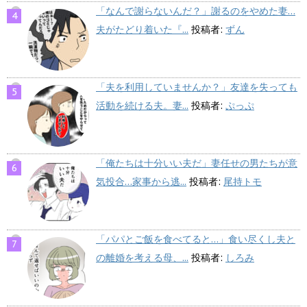
「なんで謝らないんだ？」謝るのをやめた妻…
夫がたどり着いた『...
投稿者:
ずん
「夫を利用していませんか？」友達を失っても
活動を続ける夫。妻...
投稿者:
ぷっぷ
「俺たちは十分いい夫だ」妻任せの男たちが意
気投合…家事から逃...
投稿者:
尾持トモ
「パパとご飯を食べてると…」食い尽くし夫と
の離婚を考える母、...
投稿者:
しろみ