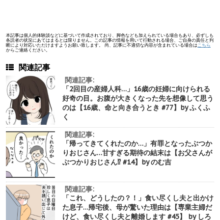
本記事は個人的体験談などに基づいて作成されており、脚色なども加えられている場合もあり、必ずしも
各読者の状況にあてはまるとは限りません。この記事の情報を用いて行動される場合、ご自身の責任と判
断により対応いただけますようお願い致します。 尚、記事に不適切な内容が含まれている場合は
こちら
からご連絡ください。
関連記事
関連記事:
「2回目の産婦人科…」16歳の妊婦に向けられる
好奇の目。お腹が大きくなった先を想像して思う
のは【16歳、命と向き合うとき #77】by ふくふ
く
関連記事:
「帰ってきてくれたのか…」有罪となったぶつか
りおじさん…甘すぎる期待の結末は【お父さんが
ぶつかりおじさん⁉︎ #14】by のむ吉
関連記事:
「これ、どうしたの？！」食い尽くし夫と出かけ
た息子…帰宅後、母が驚いた理由は【専業主婦だ
けど、食い尽くし夫と離婚します #45】 by しろ