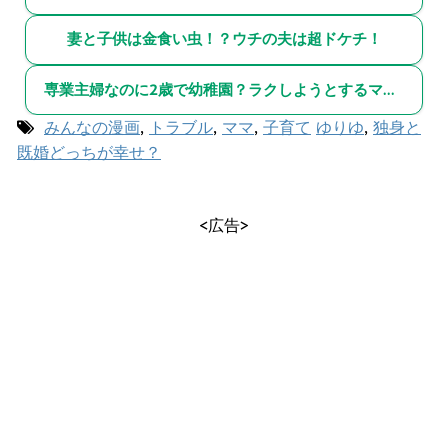
妻と子供は金食い虫！？ウチの夫は超ドケチ！
専業主婦なのに2歳で幼稚園？ラクしようとするママ友が許せない！
みんなの漫画
,
トラブル
,
ママ
,
子育て
ゆりゆ
,
独身と
既婚どっちが幸せ？
<広告>