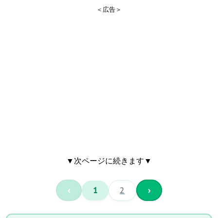
＜広告＞
▼次ページに続きます▼
‹
1
2
›