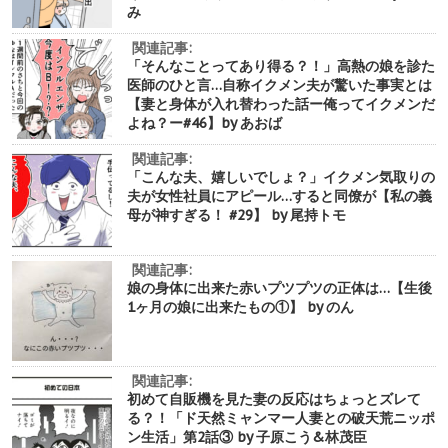
み
関連記事:
「そんなことってあり得る？！」高熱の娘を診た
医師のひと言…自称イクメン夫が驚いた事実とは
【妻と身体が入れ替わった話ー俺ってイクメンだ
よね？ー#46】by あおば
関連記事:
「こんな夫、嬉しいでしょ？」イクメン気取りの
夫が女性社員にアピール…すると同僚が【私の義
母が神すぎる！ #29】 by 尾持トモ
関連記事:
娘の身体に出来た赤いプツプツの正体は…【生後
1ヶ月の娘に出来たもの①】 by のん
関連記事:
初めて自販機を見た妻の反応はちょっとズレて
る？！「ド天然ミャンマー人妻との破天荒ニッポ
ン生活」第2話③ by 子原こう&林茂臣