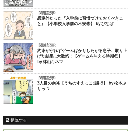
関連記事:
想定外だった『入学前に習慣づけておくべきこ
と』【小学校入学前の不安⑮】 by ぴなぱ
関連記事:
約束が守れずゲームばかりしたがる息子、取り上
げた結果…大激怒！【ゲームを与える時期⑤】
by 林山キネマ
関連記事:
3人目の余裕【うちのすえっこ1話-5】 by 松本ぷ
りっつ
購読する