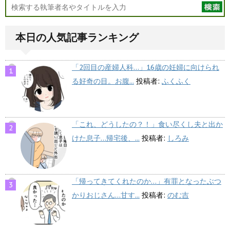
本日の人気記事ランキング
「2回目の産婦人科…」16歳の妊婦に向けられ
る好奇の目。お腹...
投稿者:
ふくふく
「これ、どうしたの？！」食い尽くし夫と出か
けた息子…帰宅後、...
投稿者:
しろみ
「帰ってきてくれたのか…」有罪となったぶつ
かりおじさん…甘す...
投稿者:
のむ吉