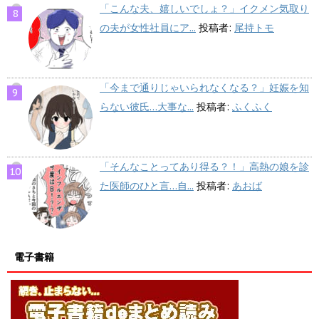
「こんな夫、嬉しいでしょ？」イクメン気取り
の夫が女性社員にア...
投稿者:
尾持トモ
「今まで通りじゃいられなくなる？」妊娠を知
らない彼氏…大事な...
投稿者:
ふくふく
「そんなことってあり得る？！」高熱の娘を診
た医師のひと言…自...
投稿者:
あおば
電子書籍