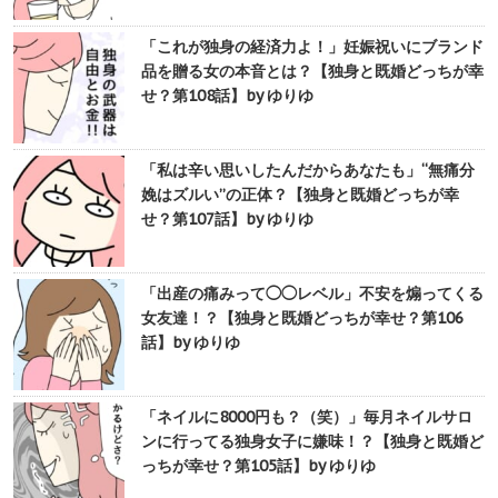
「これが独身の経済力よ！」妊娠祝いにブランド
品を贈る女の本音とは？【独身と既婚どっちが幸
せ？第108話】by ゆりゆ
「私は辛い思いしたんだからあなたも」“無痛分
娩はズルい”の正体？【独身と既婚どっちが幸
せ？第107話】by ゆりゆ
「出産の痛みって◯◯レベル」不安を煽ってくる
女友達！？【独身と既婚どっちが幸せ？第106
話】by ゆりゆ
「ネイルに8000円も？（笑）」毎月ネイルサロ
ンに行ってる独身女子に嫌味！？【独身と既婚ど
っちが幸せ？第105話】by ゆりゆ