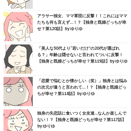
アラサー独女、ママ軍団に反撃！！これにはママ
たちも何も言えず…！？【独身と既婚どっちが幸
せ？第120話】by ゆりゆ
「美人な30代より“若いだけ”の20代が選ばれ
る？」年齢は隠せないと言われてついに反撃！
【独身と既婚どっちが幸せ？第119話】by ゆりゆ
「恋愛で悩むとか懐かしい（笑）」独身とは悩み
の次元が違うと言われて…！？【独身と既婚どっ
ちが幸せ？第118話】by ゆりゆ
独身の失恋話に食いつく女友達…なんか楽しんで
ない！？【独身と既婚どっちが幸せ？第117話】
by ゆりゆ