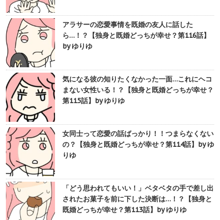
アラサーの恋愛事情を既婚の友人に話した
ら…！？【独身と既婚どっちが幸せ？第116話】
by ゆりゆ
気になる彼の知りたくなかった一面…これにヘコ
まない女性いる！？【独身と既婚どっちが幸せ？
第115話】by ゆりゆ
女同士って恋愛の話ばっかり！！つまらなくない
の？【独身と既婚どっちが幸せ？第114話】by ゆ
りゆ
「どう思われてもいい！」ベタベタの手で差し出
されたお菓子を前に下した決断は…！？【独身と
既婚どっちが幸せ？第113話】by ゆりゆ