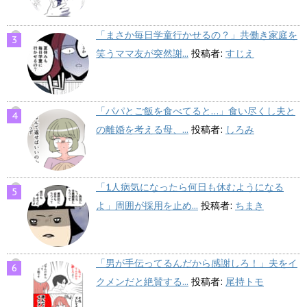
「まさか毎日学童行かせるの？」共働き家庭を
笑うママ友が突然謝...
投稿者:
すじえ
「パパとご飯を食べてると…」食い尽くし夫と
の離婚を考える母、...
投稿者:
しろみ
「1人病気になったら何日も休むようになる
よ」周囲が採用を止め...
投稿者:
ちまき
「男が手伝ってるんだから感謝しろ！」夫をイ
クメンだと絶賛する...
投稿者:
尾持トモ