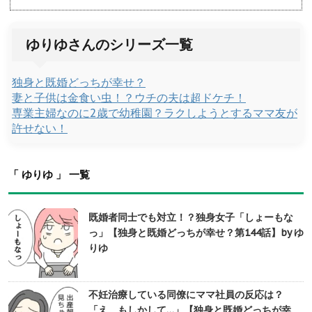
ゆりゆさんのシリーズ一覧
独身と既婚どっちが幸せ？
妻と子供は金食い虫！？ウチの夫は超ドケチ！
専業主婦なのに2歳で幼稚園？ラクしようとするママ友が
許せない！
「 ゆりゆ 」 一覧
既婚者同士でも対立！？独身女子「しょーもな
っ」【独身と既婚どっちが幸せ？第144話】by ゆ
りゆ
不妊治療している同僚にママ社員の反応は？
「え、もしかして…」【独身と既婚どっちが幸