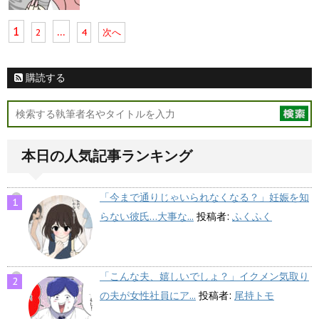
1
…
2
4
次へ
購読する
本日の人気記事ランキング
「今まで通りじゃいられなくなる？」妊娠を知
らない彼氏…大事な...
投稿者:
ふくふく
「こんな夫、嬉しいでしょ？」イクメン気取り
の夫が女性社員にア...
投稿者:
尾持トモ