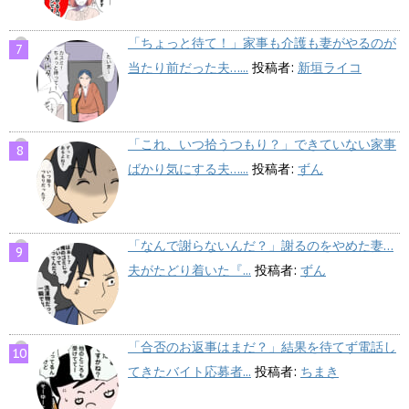
「ちょっと待て！」家事も介護も妻がやるのが
当たり前だった夫…...
投稿者:
新垣ライコ
「これ、いつ拾うつもり？」できていない家事
ばかり気にする夫…...
投稿者:
ずん
「なんで謝らないんだ？」謝るのをやめた妻…
夫がたどり着いた『...
投稿者:
ずん
「合否のお返事はまだ？」結果を待てず電話し
てきたバイト応募者...
投稿者:
ちまき