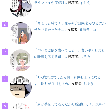
笑うママ友が突然謝...
投稿者:
すじえ
「ちょっと待て！」家事も介護も妻がやるのが
当たり前だった夫…...
投稿者:
新垣ライコ
「パパとご飯を食べてると…」食い尽くし夫と
の離婚を考える母、...
投稿者:
しろみ
「1人病気になったら何日も休むようになる
よ」周囲が採用を止め...
投稿者:
ちまき
「男が手伝ってるんだから感謝しろ！」夫をイ