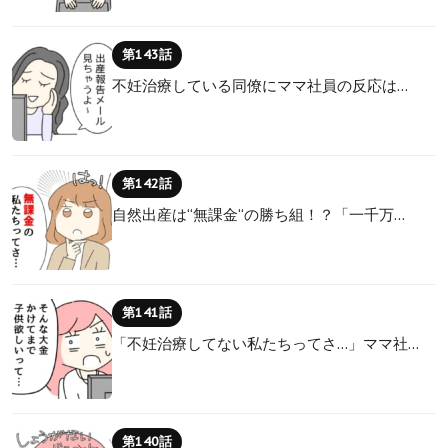
第143話
不妊治療している同僚にママ社員の反応は…
第142話
自然出産は“無課金“の勝ち組！？「一千万…
第141話
「不妊治療してない私たちってさ…」ママ社…
第140話