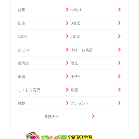
妊娠
つわり
出産
0歳児
1歳児
2歳児
おむつ
沐浴・お風呂
離乳食
幼児
教育
小学生
しくじり育児
旦那
動物
プレゼント
運営会社