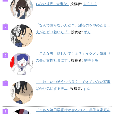
らない彼氏…大事な...
投稿者:
ふくふく
「なんで謝らないんだ？」謝るのをやめた妻…
夫がたどり着いた『...
投稿者:
ずん
「こんな夫、嬉しいでしょ？」イクメン気取り
の夫が女性社員にア...
投稿者:
尾持トモ
「これ、いつ拾うつもり？」できていない家事
ばかり気にする夫…...
投稿者:
ずん
「まさか毎日学童行かせるの？」共働き家庭を