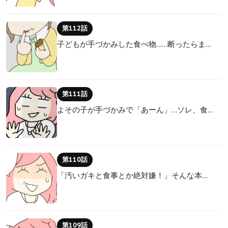
第112話
子どもが手づかみした食べ物……断ったらま…
第111話
よその子が手づかみで「あーん」…ソレ、食…
第110話
「汚いガキと食事とか絶対嫌！」そんな本…
第109話