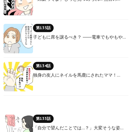
第135話
子どもに席を譲るべき？ ――電車でもやもや…
第134話
独身の友人にネイルを馬鹿にされたママ！…
第133話
「自分で望んだことでは…？」大変そうな姿…