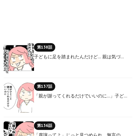
第138話
子どもに足を踏まれたんだけど… 親は気づ…
第137話
「親が謝ってくれるだけでいいのに…」子ど…
第136話
「席譲ってよ」じっと見つめられ… 無言の…