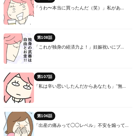
「うわ〜本当に買ったんだ（笑）」私があ…
第108話
「これが独身の経済力よ！」妊娠祝いにブ…
第107話
「私は辛い思いしたんだからあなたも」“無…
第106話
「出産の痛みって◯◯レベル」不安を煽って…