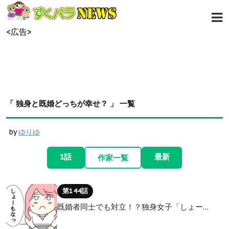
<広告>
「 独身と既婚どっちが幸せ？ 」 一覧
by
ゆりゆ
1話
最新
作家一覧
第144話
既婚者同士でも対立！？独身女子「しょー…