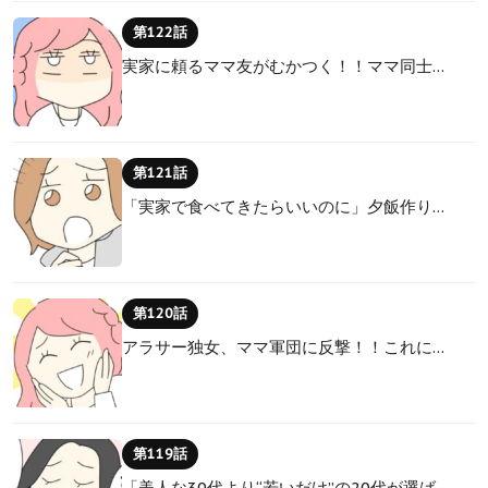
第122話
実家に頼るママ友がむかつく！！ママ同士…
第121話
「実家で食べてきたらいいのに」夕飯作り…
第120話
アラサー独女、ママ軍団に反撃！！これに…
第119話
「美人な30代より“若いだけ”の20代が選ば…