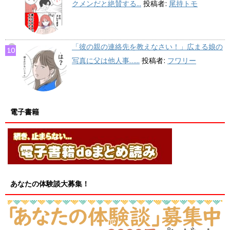
クメンだと絶賛する...
投稿者:
尾持トモ
「彼の親の連絡先を教えなさい！」広まる娘の
写真に父は他人事…...
投稿者:
フワリー
電子書籍
あなたの体験談大募集！