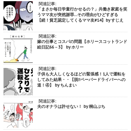
関連記事:
「まさか毎日学童行かせるの？」共働き家庭を笑
うママ友が突然謝罪…その理由がひどすぎる
【続！貧乏認定してくるママ友#14】by すじえ
関連記事:
嫁の仕事とコスパの問題【ホリースコットランド
絵日記66－3】 by ホリー
関連記事:
子供も大人しくなるほどの緊張感！1人で運転を
してみた結果・・【脱‼︎ペーパードライバーへの
道！④】 by ちんまい
関連記事:
夫のオナラは許せない！ by 桐山ぷち