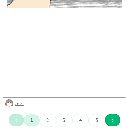
かと
‹
1
2
3
4
5
›