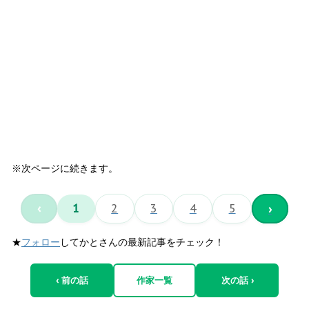
※次ページに続きます。
‹
1
2
3
4
5
›
★
フォロー
してかとさんの最新記事をチェック！
‹ 前の話
作家一覧
次の話 ›