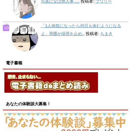
写真に父は他人事…...
投稿者:
フワリー
「1人病気になったら何日も休むようになる
よ」周囲が採用を止め...
投稿者:
ちまき
電子書籍
あなたの体験談大募集！