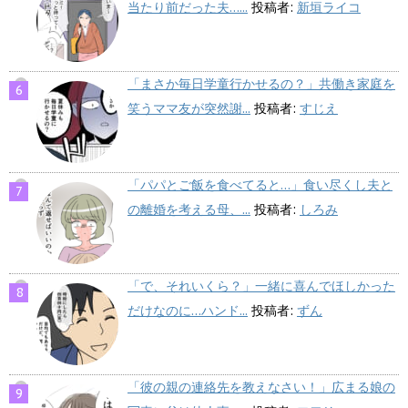
当たり前だった夫…...
投稿者:
新垣ライコ
「まさか毎日学童行かせるの？」共働き家庭を
笑うママ友が突然謝...
投稿者:
すじえ
「パパとご飯を食べてると…」食い尽くし夫と
の離婚を考える母、...
投稿者:
しろみ
「で、それいくら？」一緒に喜んでほしかった
だけなのに…ハンド...
投稿者:
ずん
「彼の親の連絡先を教えなさい！」広まる娘の