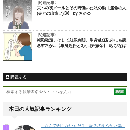
関連記事:
夫への初メールとその時働いた私の勘【運命の人
(夫との出逢い)③】 by おかゆ
関連記事:
転勤確定、そして妊娠判明。単身赴任以外にも懸
念材料が…【単身赴任と2人目妊娠②】 by ぴなぱ
購読する
本日の人気記事ランキング
「なんで謝らないんだ？」謝るのをやめた妻…