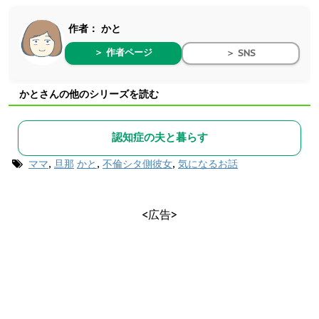
作者：
かと
＞ 作者ページ
＞ SNS
かとさんの他のシリーズを読む
認知症の夫と暮らす
ママ
,
旦那
かと
,
不倫シタ側彼女
,
気になるお話
<広告>