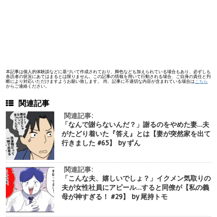
本記事は個人的体験談などに基づいて作成されており、脚色なども加えられている場合もあり、必ずしも
各読者の状況にあてはまるとは限りません。この記事の情報を用いて行動される場合、ご自身の責任と判
断により対応いただけますようお願い致します。 尚、記事に不適切な内容が含まれている場合は
こちら
からご連絡ください。
関連記事
関連記事:
「なんで謝らないんだ？」謝るのをやめた妻…夫
がたどり着いた『答え』とは【妻が突然家を出て
行きました #65】 by ずん
関連記事:
「こんな夫、嬉しいでしょ？」イクメン気取りの
夫が女性社員にアピール…すると同僚が【私の義
母が神すぎる！ #29】 by 尾持トモ