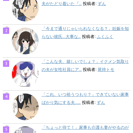
夫がたどり着いた『...
投稿者:
ずん
「今まで通りじゃいられなくなる？」妊娠を知
らない彼氏…大事な...
投稿者:
ふくふく
「こんな夫、嬉しいでしょ？」イクメン気取り
の夫が女性社員にア...
投稿者:
尾持トモ
「これ、いつ拾うつもり？」できていない家事
ばかり気にする夫…...
投稿者:
ずん
「ちょっと待て！」家事も介護も妻がやるのが