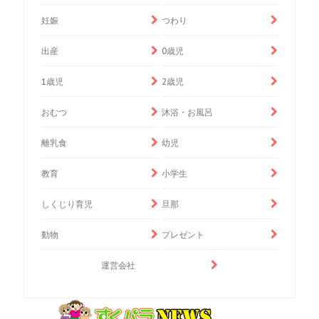
妊娠
つわり
出産
0歳児
1歳児
2歳児
おむつ
沐浴・お風呂
離乳食
幼児
教育
小学生
しくじり育児
旦那
動物
プレゼント
運営会社