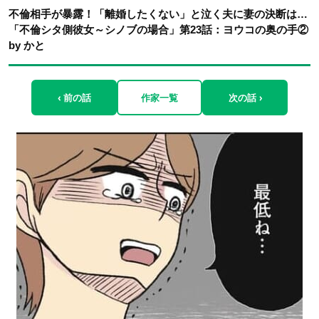
不倫相手が暴露！「離婚したくない」と泣く夫に妻の決断は…
「不倫シタ側彼女～シノブの場合」第23話：ヨウコの奥の手②
by かと
‹ 前の話
作家一覧
次の話 ›