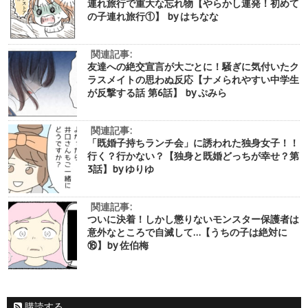
連れ旅行で重大な忘れ物【やらかし連発！初めて
の子連れ旅行①】 by はちなな
関連記事:
友達への絶交宣言が大ごとに！騒ぎに気付いたク
ラスメイトの思わぬ反応【ナメられやすい中学生
が反撃する話 第6話】 by ぷみら
関連記事:
「既婚子持ちランチ会」に誘われた独身女子！！
行く？行かない？【独身と既婚どっちが幸せ？第
3話】by ゆりゆ
関連記事:
ついに決着！しかし懲りないモンスター保護者は
意外なところで自滅して…【うちの子は絶対に
⑯】by 佐伯梅
購読する