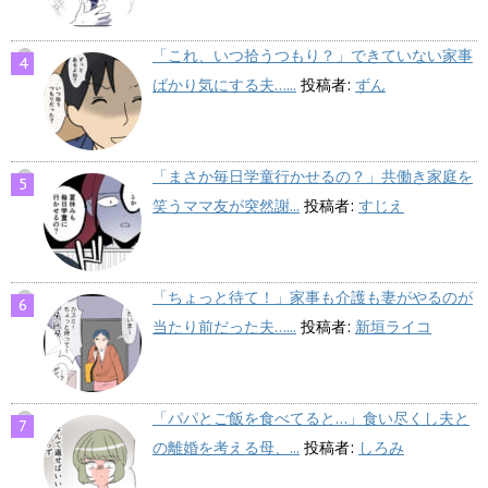
「これ、いつ拾うつもり？」できていない家事
ばかり気にする夫…...
投稿者:
ずん
「まさか毎日学童行かせるの？」共働き家庭を
笑うママ友が突然謝...
投稿者:
すじえ
「ちょっと待て！」家事も介護も妻がやるのが
当たり前だった夫…...
投稿者:
新垣ライコ
「パパとご飯を食べてると…」食い尽くし夫と
の離婚を考える母、...
投稿者:
しろみ