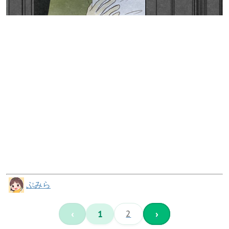
ぷみら
‹
1
2
›