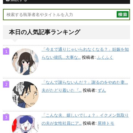
本日の人気記事ランキング
「今まで通りじゃいられなくなる？」妊娠を知
らない彼氏…大事な...
投稿者:
ふくふく
「なんで謝らないんだ？」謝るのをやめた妻…
夫がたどり着いた『...
投稿者:
ずん
「こんな夫、嬉しいでしょ？」イクメン気取り
の夫が女性社員にア...
投稿者:
尾持トモ