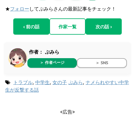
★
フォロー
してぷみらさんの最新記事をチェック！
‹ 前の話
作家一覧
次の話 ›
作者：
ぷみら
＞ 作者ページ
＞ SNS
トラブル
,
中学生
,
女の子
ぷみら
,
ナメられやすい中学
生が反撃する話
<広告>