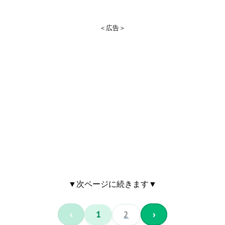
＜広告＞
▼次ページに続きます▼
‹
1
2
›