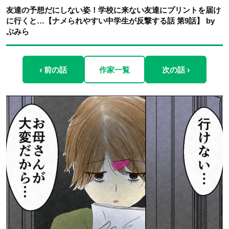
友達の予想だにしない姿！学校に来ない友達にプリントを届け
に行くと…【ナメられやすい中学生が反撃する話 第9話】 by
ぷみら
‹ 前の話
作家一覧
次の話 ›