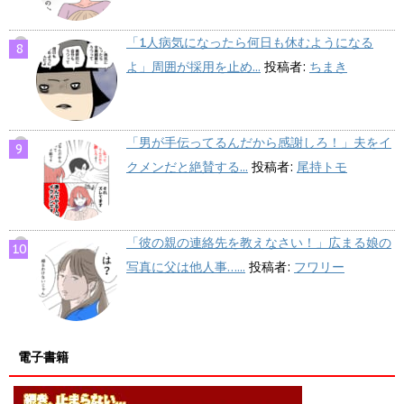
「1人病気になったら何日も休むようになる
よ」周囲が採用を止め...
投稿者:
ちまき
「男が手伝ってるんだから感謝しろ！」夫をイ
クメンだと絶賛する...
投稿者:
尾持トモ
「彼の親の連絡先を教えなさい！」広まる娘の
写真に父は他人事…...
投稿者:
フワリー
電子書籍