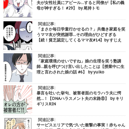
夫が女性社員にアピール…すると同僚が【私の義
母が神すぎる！ #29】 by 尾持トモ
関連記事:
「まさか毎日学童行かせるの？」共働き家庭を笑
うママ友が突然謝罪…その理由がひどすぎる
【続！貧乏認定してくるママ友#14】by すじえ
関連記事:
「家庭環境のせいですね」娘の生理を笑う塾講
師…親を呼びつけ言い出したことは【授業中に生
理と言わされた娘の話 #6】 by yuiko
関連記事:
暴言を吐いた挙句、被害者面のモラハラ夫に愕
然…！【DNAハラスメント夫の末路⑧】 by キリ
ギリスRIN
関連記事:
サービスエリアで気づいた衝撃の事実！赤ちゃん