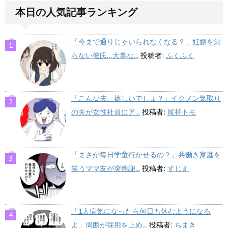
本日の人気記事ランキング
「今まで通りじゃいられなくなる？」妊娠を知
らない彼氏…大事な...
投稿者:
ふくふく
「こんな夫、嬉しいでしょ？」イクメン気取り
の夫が女性社員にア...
投稿者:
尾持トモ
「まさか毎日学童行かせるの？」共働き家庭を
笑うママ友が突然謝...
投稿者:
すじえ
「1人病気になったら何日も休むようになる
よ」周囲が採用を止め...
投稿者:
ちまき