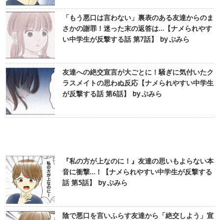
「もう悪口は言わない」裏表のある友達からのま
さかの謝罪！迷った末の返答は…【ナメられやす
い中学生が反撃する話 第7話】 by ぷみら
友達への絶交宣言が大ごとに！騒ぎに気付いたク
ラスメイトの思わぬ反応【ナメられやすい中学生
が反撃する話 第6話】 by ぷみら
『私の方が上なのに！』友達の思いもよらない本
音に衝撃…！【ナメられやすい中学生が反撃する
話 第5話】 by ぷみら
陰で悪口を言いふらす友達から「絶交しよう」宣