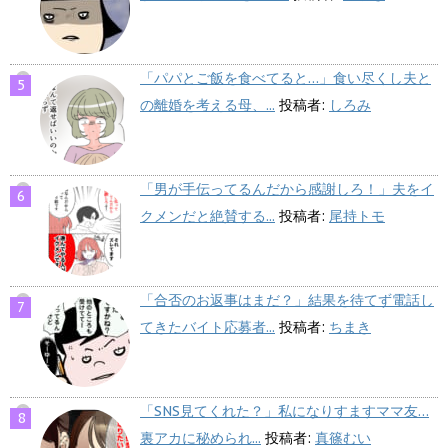
「パパとご飯を食べてると…」食い尽くし夫と
の離婚を考える母、...
投稿者:
しろみ
「男が手伝ってるんだから感謝しろ！」夫をイ
クメンだと絶賛する...
投稿者:
尾持トモ
「合否のお返事はまだ？」結果を待てず電話し
てきたバイト応募者...
投稿者:
ちまき
「SNS見てくれた？」私になりすますママ友…
裏アカに秘められ...
投稿者:
真篠むい