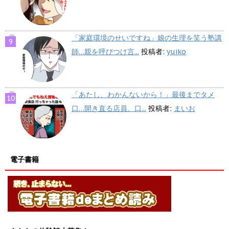
「家庭環境のせいですね」娘の生理を笑う塾講
師…親を呼びつけ言...
投稿者:
yuiko
「あたし、わかんないから！」最後までタメ
口…開き直る店員。口...
投稿者:
まいお
電子書籍