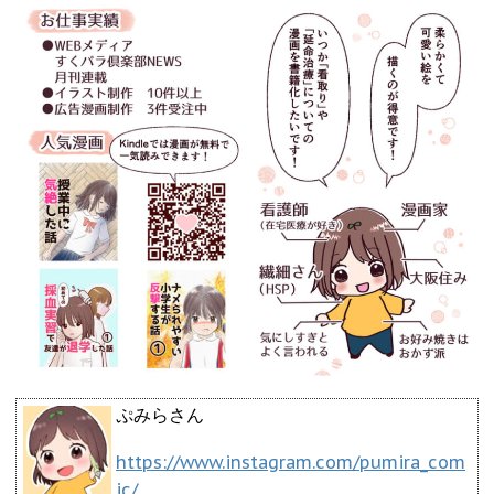
ぷみらさん
https://www.instagram.com/pumira_com
ic/