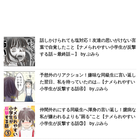
話しかけられても塩対応！友達の思いがけない言
葉で自覚したこと【ナメられやすい小学生が反撃
する話～最終話～】 by ぷみら
予想外のリアクション！嫌味な同級生に言い返し
た翌日、私を待っていたのは…【ナメられやすい
小学生が反撃する話④】 by ぷみら
仲間外れにする同級生へ渾身の言い返し！臆病な
私が嫌われるよりも“困る”こと【ナメられやすい
小学生が反撃する話③】 by ぷみら