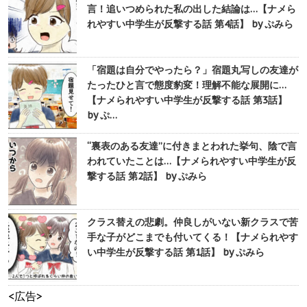
言！追いつめられた私の出した結論は…【ナメら
れやすい中学生が反撃する話 第4話】 by ぷみら
「宿題は自分でやったら？」宿題丸写しの友達が
たったひと言で態度豹変！理解不能な展開に…
【ナメられやすい中学生が反撃する話 第3話】
by ぷ…
“裏表のある友達”に付きまとわれた挙句、陰で言
われていたことは…【ナメられやすい中学生が反
撃する話 第2話】 by ぷみら
クラス替えの悲劇。仲良しがいない新クラスで苦
手な子がどこまでも付いてくる！【ナメられやす
い中学生が反撃する話 第1話】 by ぷみら
<広告>