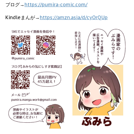
ブログ→
https://pumira-comic.com/
Kindleまんが→
https://amzn.asia/d/cyOrQUp