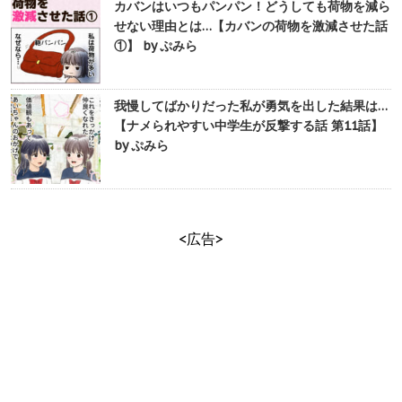
カバンはいつもパンパン！どうしても荷物を減ら
せない理由とは…【カバンの荷物を激減させた話
①】 by ぷみら
我慢してばかりだった私が勇気を出した結果は…
【ナメられやすい中学生が反撃する話 第11話】
by ぷみら
<広告>