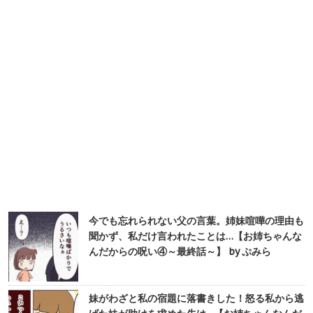
今でも忘れられない父の言葉。姉妹喧嘩の理由も
聞かず、私だけ言われたことは…【お姉ちゃんな
んだからの呪い④～最終話～】 by ぷみら
妹がわざと私の宿題に落書きした！怒る私から逃