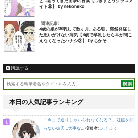
と…返ってきた衝撃の言葉【つきまとうクラスメ
イト⑨】 by nekoneko
関連記事:
4歳の娘が卒乳して数ヶ月…ある朝、突然発症し
た思いがけない病気【4歳で卒乳したら耳が聞こ
えなくなったハナシ③】 by ちかそ
購読する
本日の人気記事ランキング
「今まで通りじゃいられなくなる？」妊娠を知
らない彼氏…大事な...
投稿者:
ふくふく