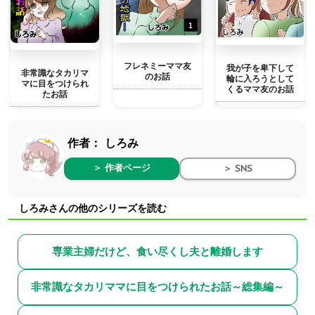
フレネミーママ友
我が子を卑下して
非常識なタカリマ
のお話
輪に入ろうとして
マに目をつけられ
くるママ友のお話
たお話
作者：
しろみ
＞ 作者ページ
＞ SNS
しろみさんの他のシリーズを読む
専業主婦だけど、食い尽くし夫と離婚します
非常識なタカリママに目をつけられたお話～総集編～