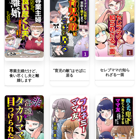
セレブママの知ら
“育児の敵”はそばに
専業主婦だけど、
れざる一面
居る
食い尽くし夫と離
婚します