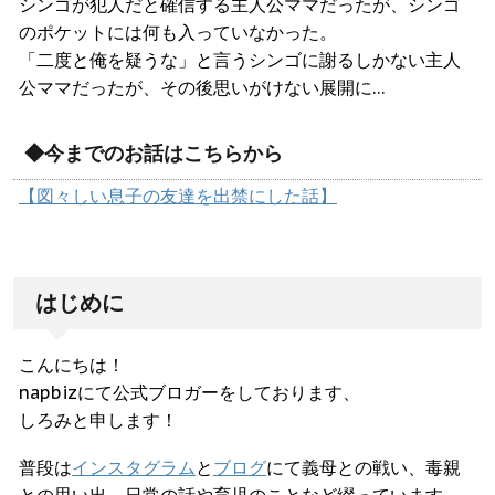
シンゴが犯人だと確信する主人公ママだったが、シンゴ
のポケットには何も入っていなかった。
「二度と俺を疑うな」と言うシンゴに謝るしかない主人
公ママだったが、その後思いがけない展開に…
◆今までのお話はこちらから
【図々しい息子の友達を出禁にした話】
はじめに
こんにちは！
napbizにて公式ブロガーをしております、
しろみと申します！
普段は
インスタグラム
と
ブログ
にて義母との戦い、毒親
との思い出、日常の話や育児のことなど綴っています