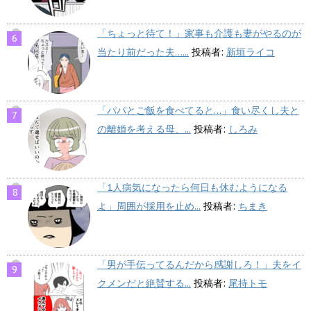
「ちょっと待て！」家事も介護も妻がやるのが
当たり前だった夫…...
投稿者:
新垣ライコ
「パパとご飯を食べてると…」食い尽くし夫と
の離婚を考える母、...
投稿者:
しろみ
「1人病気になったら何日も休むようになる
よ」周囲が採用を止め...
投稿者:
ちまき
「男が手伝ってるんだから感謝しろ！」夫をイ
クメンだと絶賛する...
投稿者:
尾持トモ