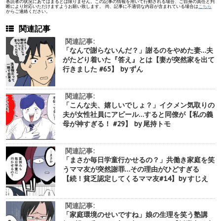
各読者の状況にあてはまるとは限りません。この記事の情報を用いて行動される場合、ご自身の責任と判
断により対応いただけますようお願い致します。 尚、記事に不適切な内容が含まれている場合は
こちら
からご連絡ください。
関連記事
関連記事:
「なんで謝らないんだ？」謝るのをやめた妻…夫
がたどり着いた『答え』とは【妻が突然家を出て
行きました #65】 by ずん
関連記事:
「こんな夫、嬉しいでしょ？」イクメン気取りの
夫が女性社員にアピール…すると同僚が【私の義
母が神すぎる！ #29】 by 尾持トモ
関連記事:
「まさか毎日学童行かせるの？」共働き家庭を笑
うママ友が突然謝罪…その理由がひどすぎる
【続！貧乏認定してくるママ友#14】by すじえ
関連記事:
「家庭環境のせいですね」娘の生理を笑う塾講