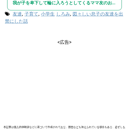
我が子を卑下して輪に入ろうとしてくるママ友のお話～総集編～
友達
,
子育て
,
小学生
しろみ
,
図々しい息子の友達を出
禁にした話
<広告>
本記事は個人的体験談などに基づいて作成されており、脚色なども加えられている場合もあり、必ずしも