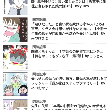
師…親を呼びつけ言い出したことは【授業中に生
理と言わされた娘の話 #6】 by yuiko
関連記事:
「遊びだった」と言い訳を続ける小1のいじめ加
害児。クラス会は思いがけない方向に。【小学一
年生の息子が同級生から虐めを受けた話⑬】 by
みつけまま
関連記事:
間違えちゃった！！学芸会の練習で大ピンチ…
【何をやってもダメな子 第7話】by こっとん
関連記事:
夫も姑も叔母も心強い味方。継母の私が感じるプ
レッシャー【我が家はステップファミリー】 by
ネコおやじ
関連記事:
先生に失望！“本当の仲間外れ”は誰なのか伝える