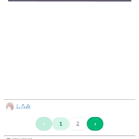
しろみ
‹
1
2
›