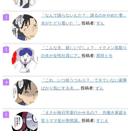
「なんで謝らないんだ？」謝るのをやめた妻…
夫がたどり着いた『...
投稿者:
ずん
「こんな夫、嬉しいでしょ？」イクメン気取り
の夫が女性社員にア...
投稿者:
尾持トモ
「これ、いつ拾うつもり？」できていない家事
ばかり気にする夫…...
投稿者:
ずん
「まさか毎日学童行かせるの？」共働き家庭を
笑うママ友が突然謝...
投稿者:
すじえ