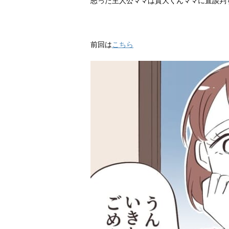
怒った主人公ママは貴大くんママに直談判
前回は
こちら