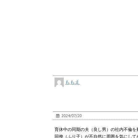
ももえ
2024/07/20
育休中の同期の夫（良し男）の社内不倫を
同僚（ふり子）が不自然に周囲を気にして