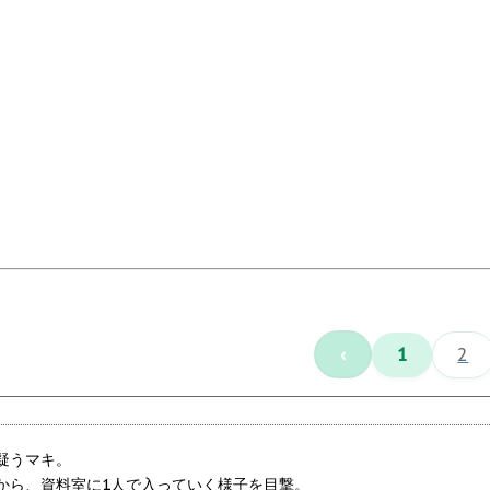
‹
1
2
疑うマキ。
から、資料室に1人で入っていく様子を目撃。