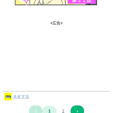
<広告>
ネギマヨ
‹
1
2
›