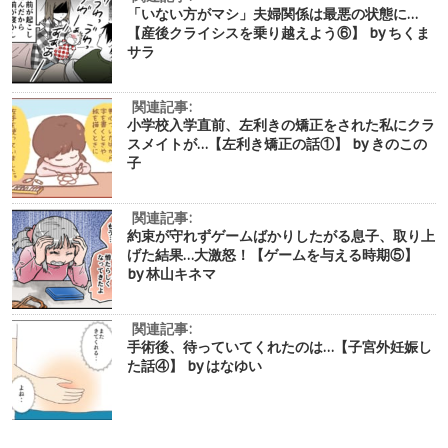
「いない方がマシ」夫婦関係は最悪の状態に…
【産後クライシスを乗り越えよう⑥】 by ちくま
サラ
関連記事:
小学校入学直前、左利きの矯正をされた私にクラ
スメイトが…【左利き矯正の話①】 by きのこの
子
関連記事:
約束が守れずゲームばかりしたがる息子、取り上
げた結果…大激怒！【ゲームを与える時期⑤】
by 林山キネマ
関連記事:
手術後、待っていてくれたのは…【子宮外妊娠し
た話④】 by はなゆい