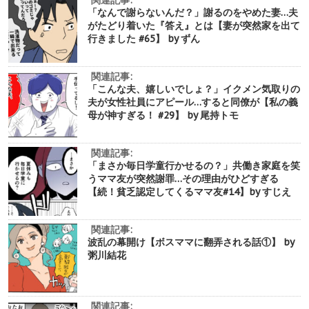
関連記事:
「なんで謝らないんだ？」謝るのをやめた妻…夫
がたどり着いた『答え』とは【妻が突然家を出て
行きました #65】 by ずん
関連記事:
「こんな夫、嬉しいでしょ？」イクメン気取りの
夫が女性社員にアピール…すると同僚が【私の義
母が神すぎる！ #29】 by 尾持トモ
関連記事:
「まさか毎日学童行かせるの？」共働き家庭を笑
うママ友が突然謝罪…その理由がひどすぎる
【続！貧乏認定してくるママ友#14】by すじえ
関連記事:
波乱の幕開け【ボスママに翻弄される話①】 by
粥川結花
関連記事: