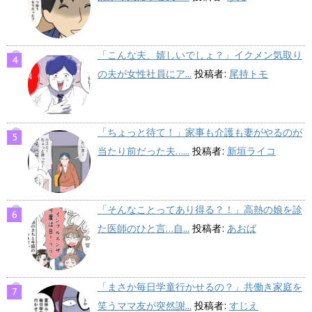
「こんな夫、嬉しいでしょ？」イクメン気取り
の夫が女性社員にア...
投稿者:
尾持トモ
「ちょっと待て！」家事も介護も妻がやるのが
当たり前だった夫…...
投稿者:
新垣ライコ
「そんなことってあり得る？！」高熱の娘を診
た医師のひと言…自...
投稿者:
あおば
「まさか毎日学童行かせるの？」共働き家庭を
笑うママ友が突然謝...
投稿者:
すじえ