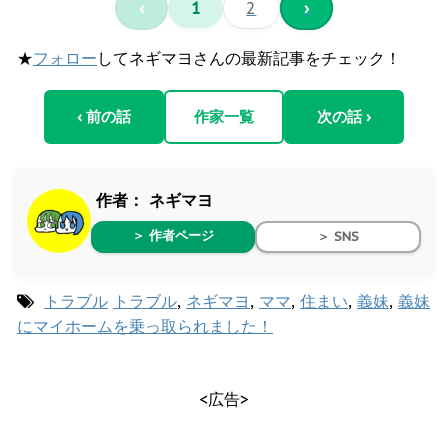
‹
1
2
›
★
フォロー
してネギマヨさんの最新記事をチェック！
‹ 前の話
作家一覧
次の話 ›
作者：
ネギマヨ
＞ 作者ページ
＞ SNS
トラブル
トラブル
,
ネギマヨ
,
ママ
,
住まい
,
義妹
,
義妹
にマイホームを乗っ取られました！
<広告>