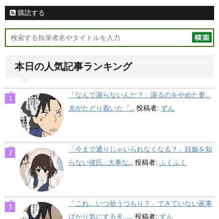
購読する
本日の人気記事ランキング
「なんで謝らないんだ？」謝るのをやめた妻…
夫がたどり着いた『...
投稿者:
ずん
「今まで通りじゃいられなくなる？」妊娠を知
らない彼氏…大事な...
投稿者:
ふくふく
「これ、いつ拾うつもり？」できていない家事
ばかり気にする夫…...
投稿者:
ずん