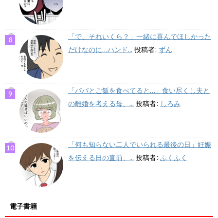
「で、それいくら？」一緒に喜んでほしかった
だけなのに…ハンド...
投稿者:
ずん
「パパとご飯を食べてると…」食い尽くし夫と
の離婚を考える母、...
投稿者:
しろみ
「何も知らない二人でいられる最後の日」妊娠
を伝える日の直前、...
投稿者:
ふくふく
電子書籍