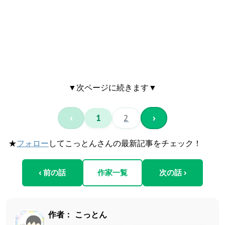
▼次ページに続きます▼
‹
1
2
›
★
フォロー
してこっとんさんの最新記事をチェック！
‹ 前の話
作家一覧
次の話 ›
作者：
こっとん