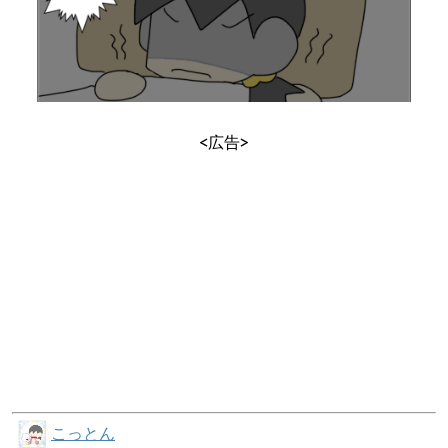
<広告>
こっとん