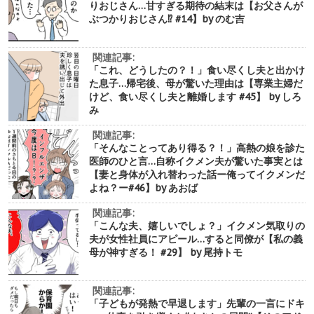
りおじさん…甘すぎる期待の結末は【お父さんが
ぶつかりおじさん⁉︎ #14】by のむ吉
関連記事:
「これ、どうしたの？！」食い尽くし夫と出かけ
た息子…帰宅後、母が驚いた理由は【専業主婦だ
けど、食い尽くし夫と離婚します #45】 by しろ
み
関連記事:
「そんなことってあり得る？！」高熱の娘を診た
医師のひと言…自称イクメン夫が驚いた事実とは
【妻と身体が入れ替わった話ー俺ってイクメンだ
よね？ー#46】by あおば
関連記事:
「こんな夫、嬉しいでしょ？」イクメン気取りの
夫が女性社員にアピール…すると同僚が【私の義
母が神すぎる！ #29】 by 尾持トモ
関連記事:
「子どもが発熱で早退します」先輩の一言にドキ