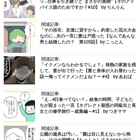
ッ…仕事を引き継ぐと“まさかの展開”【そのアド
バイス誰のためですか？#10】 by りんりん
関連記事:
「その浴衣、友達に貸すから」約束した花火大会
なのに…夫の一言に妻は戸惑った【なんであんな
男と結婚したの？ 第105話】by こっとん
関連記事:
「イクメンならわかるでしょ？」発熱の家族を残
して、妻が出て行った【妻と身体が入れ替わった
話ー俺ってイクメンだよね？ー #4】 by あおば
関連記事:
「え…4日食べてない？」給食の時間、子どもた
ちが固まった一言【ネグレクト疑惑の同級生と長
女との修学旅行～総集編～#1】 by つきママ
関連記事:
公園の遊具は汚い…「菌は目に見えないから怖