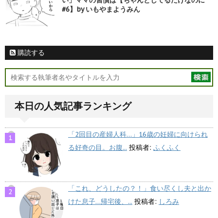
い」ママの習慣は【ちゃんとしてるだけなのに
#6】by いもやまようみん
購読する
本日の人気記事ランキング
「2回目の産婦人科…」16歳の妊婦に向けられ
る好奇の目。お腹...
投稿者:
ふくふく
「これ、どうしたの？！」食い尽くし夫と出か
けた息子…帰宅後、...
投稿者:
しろみ