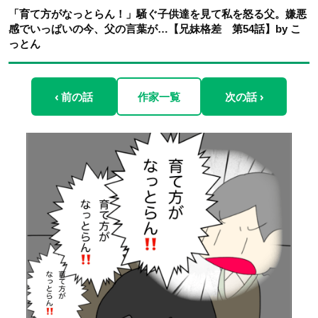
「育て方がなっとらん！」騒ぐ子供達を見て私を怒る父。嫌悪
感でいっぱいの今、父の言葉が…【兄妹格差 第54話】by こ
っとん
‹ 前の話
作家一覧
次の話 ›