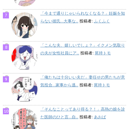
「今まで通りじゃいられなくなる？」妊娠を知
らない彼氏…大事な...
投稿者:
ふくふく
「こんな夫、嬉しいでしょ？」イクメン気取り
の夫が女性社員にア...
投稿者:
尾持トモ
「俺たちは十分いい夫だ」妻任せの男たちが意
気投合…家事から逃...
投稿者:
尾持トモ
「そんなことってあり得る？！」高熱の娘を診
た医師のひと言…自...
投稿者:
あおば