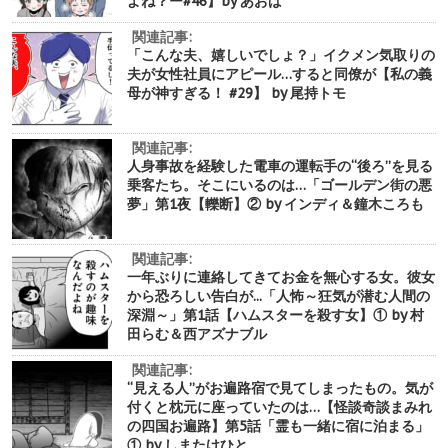
よね？ー#46】by あおば
関連記事:
「こんな夫、嬉しいでしょ？」イクメン気取りの
夫が女性社員にアピール…すると同僚が【私の義
母が神すぎる！ #29】 by 尾持トモ
関連記事:
人身事故を経験した電車の運転手の“後ろ”を見る
乗客たち。そこにいるのは…「ゴールデン街の悪
夢」第1夜【轢断】② by インディ＆鐘木ころも
関連記事:
一年ぶりに連絡してきてお金を無心する女。彼女
から恐ろしい告白が...「人怖～狂気が潜む人間の
深淵～」第1話【ハムスターを殺す女】① by 村
田らむ＆西アズナブル
関連記事:
“見える人”がお遍路宿で見てしまったもの。気が
付くと枕元に座っていたのは…【怪談奇談まみれ
の四国お遍路】第5話「霊も一緒に宿に泊まる」
① by しまたけひと