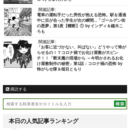
関連記事:
電車の運転手だった男性が抱える恐怖。駅を通過
中に目が合った学生が次の瞬間…「ゴールデン街
の悪夢」第1夜【轢断】① by インディ＆鐘木こ
ろも
関連記事:
「お客に近づかない、叫ばない」どうやって怖が
らせるの！？コロナ禍でお化け屋敷が大ピン
チ！！「断末魔の現場から ～今明かされるお化
け屋敷制作の秘密」第1話：コロナ禍の恐怖 by
怖がらせ隊＆槌目ともり
購読する
本日の人気記事ランキング