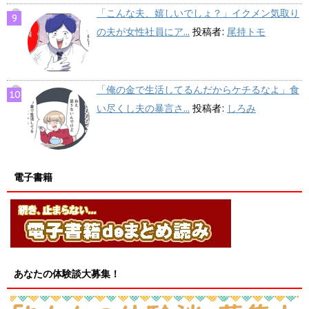
「こんな夫、嬉しいでしょ？」イクメン気取り
の夫が女性社員にア...
投稿者:
尾持トモ
「俺の金で生活してるんだからケチるなよ」食
い尽くし夫の暴言さ...
投稿者:
しろみ
電子書籍
あなたの体験談大募集！