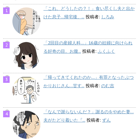
「これ、どうしたの？！」食い尽くし夫と出か
けた息子…帰宅後、...
投稿者:
しろみ
「2回目の産婦人科…」16歳の妊婦に向けられ
る好奇の目。お腹...
投稿者:
ふくふく
「帰ってきてくれたのか…」有罪となったぶつ
かりおじさん…甘す...
投稿者:
のむ吉
「なんで謝らないんだ？」謝るのをやめた妻…
夫がたどり着いた『...
投稿者:
ずん