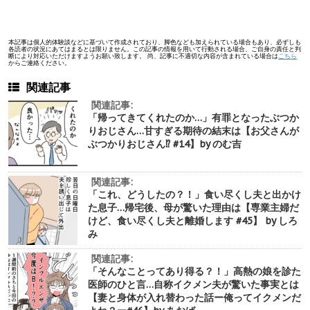
本記事は個人的体験談などに基づいて作成されており、脚色なども加えられている場合もあり、必ずしも
各読者の状況にあてはまるとは限りません。この記事の情報を用いて行動される場合、ご自身の責任と判
断により対応いただけますようお願い致します。 尚、記事に不適切な内容が含まれている場合は
こちら
からご連絡ください。
関連記事
関連記事:
「帰ってきてくれたのか…」有罪となったぶつか
りおじさん…甘すぎる期待の結末は【お父さんが
ぶつかりおじさん⁉︎ #14】by のむ吉
関連記事:
「これ、どうしたの？！」食い尽くし夫と出かけ
た息子…帰宅後、母が驚いた理由は【専業主婦だ
けど、食い尽くし夫と離婚します #45】 by しろ
み
関連記事:
「そんなことってあり得る？！」高熱の娘を診た
医師のひと言…自称イクメン夫が驚いた事実とは
【妻と身体が入れ替わった話ー俺ってイクメンだ