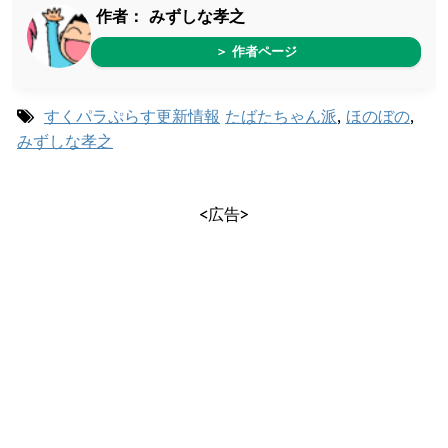
作者：
みずしな孝之
＞ 作者ページ
すくパラぷらす更新情報
たばたちゃん派
,
ほのぼの
,
みずしな孝之
<広告>