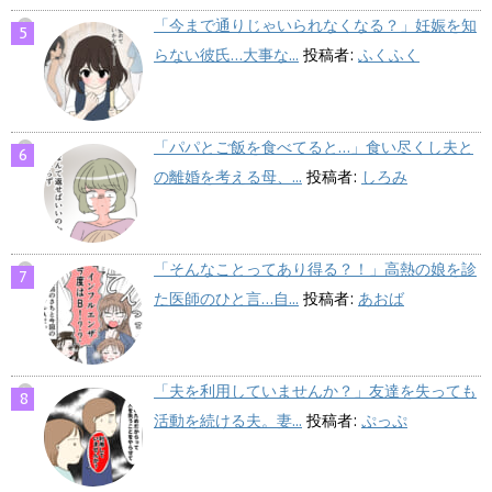
「今まで通りじゃいられなくなる？」妊娠を知
らない彼氏…大事な...
投稿者:
ふくふく
「パパとご飯を食べてると…」食い尽くし夫と
の離婚を考える母、...
投稿者:
しろみ
「そんなことってあり得る？！」高熱の娘を診
た医師のひと言…自...
投稿者:
あおば
「夫を利用していませんか？」友達を失っても
活動を続ける夫。妻...
投稿者:
ぷっぷ