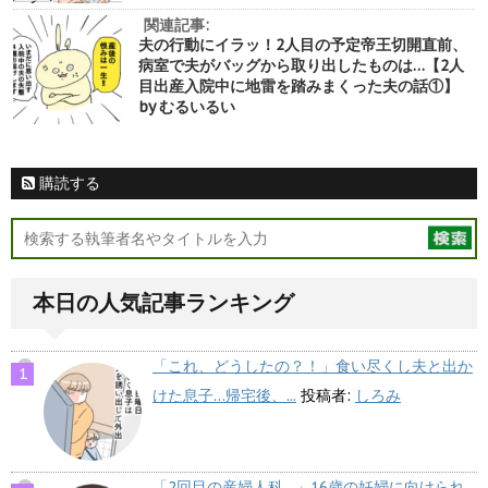
関連記事:
夫の行動にイラッ！2人目の予定帝王切開直前、
病室で夫がバッグから取り出したものは…【2人
目出産入院中に地雷を踏みまくった夫の話①】
by むるいるい
購読する
本日の人気記事ランキング
「これ、どうしたの？！」食い尽くし夫と出か
けた息子…帰宅後、...
投稿者:
しろみ
「2回目の産婦人科…」16歳の妊婦に向けられ