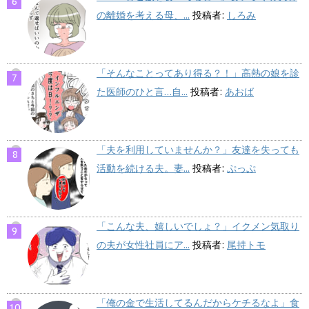
の離婚を考える母、...
投稿者:
しろみ
「そんなことってあり得る？！」高熱の娘を診
た医師のひと言…自...
投稿者:
あおば
「夫を利用していませんか？」友達を失っても
活動を続ける夫。妻...
投稿者:
ぷっぷ
「こんな夫、嬉しいでしょ？」イクメン気取り
の夫が女性社員にア...
投稿者:
尾持トモ
「俺の金で生活してるんだからケチるなよ」食