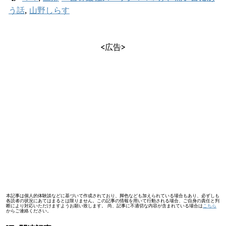
う話
,
山野しらす
<広告>
本記事は個人的体験談などに基づいて作成されており、脚色なども加えられている場合もあり、必ずしも
各読者の状況にあてはまるとは限りません。この記事の情報を用いて行動される場合、ご自身の責任と判
断により対応いただけますようお願い致します。 尚、記事に不適切な内容が含まれている場合は
こちら
からご連絡ください。