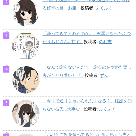
る好奇の目。お腹...
投稿者:
ふくふく
「帰ってきてくれたのか…」有罪となったぶつ
かりおじさん…甘す...
投稿者:
のむ吉
「なんで謝らないんだ？」謝るのをやめた妻…
夫がたどり着いた『...
投稿者:
ずん
「今まで通りじゃいられなくなる？」妊娠を知
らない彼氏…大事な...
投稿者:
ふくふく
「パパとご飯を食べてると…」食い尽くし夫と