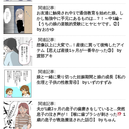
関連記事:
お友達に触発され中1で通信教育を始めた娘。し
かし勉強中に手元にあるものは…？！～中1編～
【うちの娘の楽観的受験にヒヤヒヤです。②】
by おかゆ
関連記事:
想像以上に大変で…！産後に買って後悔したアイ
テム【思えば産後1ヶ月が一番辛かった③】 by
渡部アキ
関連記事:
娘と一緒に乗り切った妊娠期間と娘の成長【私の
生理と子供の性教育④】 by いずのすずみ
関連記事:
夫が1歳2ヶ月の息子の歯磨きをしていると…突然
息子の泣き声が！【喉に歯ブラシが刺さった
1
歳の息子が救急搬送された話①】 by ちゅん