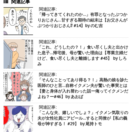
関連記事
関連記事:
「帰ってきてくれたのか…」有罪となったぶつか
りおじさん…甘すぎる期待の結末は【お父さんが
ぶつかりおじさん⁉︎ #14】by のむ吉
関連記事:
「これ、どうしたの？！」食い尽くし夫と出かけ
た息子…帰宅後、母が驚いた理由は【専業主婦だ
けど、食い尽くし夫と離婚します #45】 by しろ
み
関連記事:
「そんなことってあり得る？！」高熱の娘を診た
医師のひと言…自称イクメン夫が驚いた事実とは
【妻と身体が入れ替わった話ー俺ってイクメンだ
よね？ー#46】by あおば
関連記事:
「こんな夫、嬉しいでしょ？」イクメン気取りの
夫が女性社員にアピール…すると同僚が【私の義
母が神すぎる！ #29】 by 尾持トモ