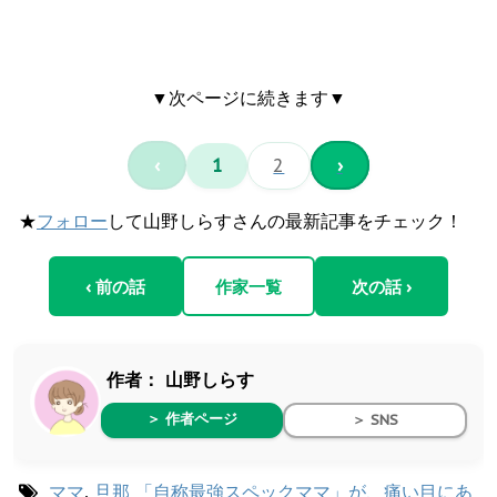
▼次ページに続きます▼
‹
1
2
›
★
フォロー
して山野しらすさんの最新記事をチェック！
‹ 前の話
作家一覧
次の話 ›
作者：
山野しらす
＞ 作者ページ
＞ SNS
ママ
,
旦那
「自称最強スペックママ」が、痛い目にあ