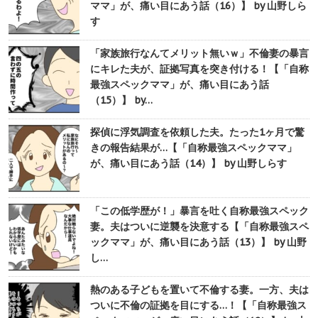
ママ」が、痛い目にあう話（16）】 by 山野しら
す
「家族旅行なんてメリット無いｗ」不倫妻の暴言
にキレた夫が、証拠写真を突き付ける！【「自称
最強スペックママ」が、痛い目にあう話
（15）】 by…
探偵に浮気調査を依頼した夫。たった1ヶ月で驚
きの報告結果が…【「自称最強スペックママ」
が、痛い目にあう話（14）】 by 山野しらす
「この低学歴が！」暴言を吐く自称最強スペック
妻。夫はついに逆襲を決意する【「自称最強スペ
ックママ」が、痛い目にあう話（13）】 by 山野
し…
熱のある子どもを置いて不倫する妻。一方、夫は
ついに不倫の証拠を目にする…！【「自称最強ス