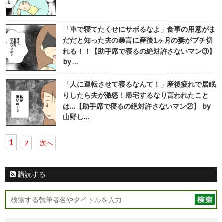
「車で寝てたくせにサボるなよ」食事の用意がま
だだと知った夫の暴言に産後1ヶ月の妻がブチ切
れる！！【助手席で寝るの絶対許さないマン③】
by …
「人に運転させて寝るなんて！」産後疲れで居眠
りしたら夫が激怒！帰宅するなり言われたこと
は…【助手席で寝るの絶対許さないマン②】 by
山野し…
1
2
次へ
購読する