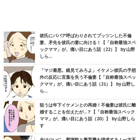
彼氏にババア呼ばわりされてプッツンした不倫
妻、矛先を彼氏の妻に向ける！【「自称最強スペ
ックママ」が、痛い目にあう話（22）】 by 山野
しら…
「マジ最悪。鏡見てみろよ」イケメン彼氏の予想
外の反応に言葉を失う不倫妻【「自称最強スペッ
クママ」が、痛い目にあう話（21）】 by 山野し
ら…
狙うは年下イケメンとの再婚！不倫妻は彼氏に離
婚することを伝えたが…？【「自称最強スペック
ママ」が、痛い目にあう話（20）】 by 山野しら
す
夫はついに、慰謝料と養育費を請求する！一方不