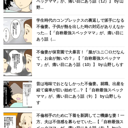
ペックママ」が、痛い目にあう話（12）】 by 山
野…
学生時代のコンプレックスの裏返しで派手になる
不倫妻。子供が熱を出した時の対応がありえなか
った…【「自称最強スペックママ」が、痛い目に
あう話（…
不倫妻が保育園で大暴言！「服がユニ〇ロだなん
て、お金が無いの？」【「自称最強スペックマ
マ」が、痛い目にあう話（10）】 by 山野しらす
昔は地味でおとなしかった不倫妻。就職、出産を
経て歯車が狂い始めて…？【「自称最強スペック
ママ」が、痛い目にあう話（9）】 by 山野しら
す
不倫相手のために下着を新調してご機嫌な妻！一
方、夫は不信感を募らせていた…【「自称最強ス