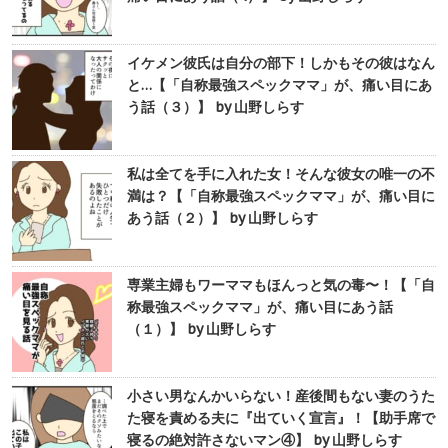
イケメン彼氏は自分の部下！しかもその彼はなん
と…【「自称最強スペックママ」が、痛い目にあ
う話（３）】 by 山野しらす
私は全てを手に入れた女！そんな彼女の唯一の不
満は？【「自称最強スペックママ」が、痛い目に
あう話（２）】 by 山野しらす
専業主婦もワーママもほんっと気の毒〜！【「自
称最強スペックママ」が、痛い目にあう話
（１）】 by 山野しらす
小さい男なんかいらない！産後間もない妻のうた
た寝を責める夫に『出ていく宣言』！【助手席で
寝るの絶対許さないマン④】 by 山野しらす