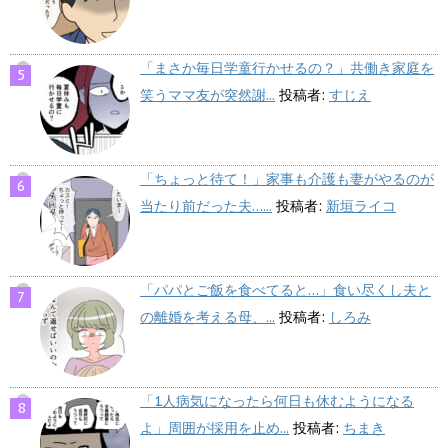
「まさか毎日学童行かせるの？」共働き家庭を
笑うママ友が突然謝...
投稿者:
すじえ
「ちょっと待て！」家事も介護も妻がやるのが
当たり前だった夫…...
投稿者:
新垣ライコ
「パパとご飯を食べてると…」食い尽くし夫と
の離婚を考える母、...
投稿者:
しろみ
「1人病気になったら何日も休むようになる
よ」周囲が採用を止め...
投稿者:
ちまき