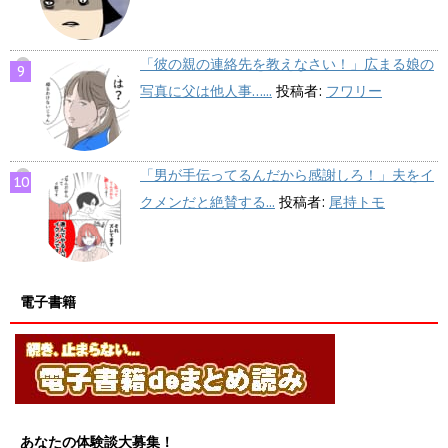
「彼の親の連絡先を教えなさい！」広まる娘の
写真に父は他人事…...
投稿者:
フワリー
「男が手伝ってるんだから感謝しろ！」夫をイ
クメンだと絶賛する...
投稿者:
尾持トモ
電子書籍
あなたの体験談大募集！