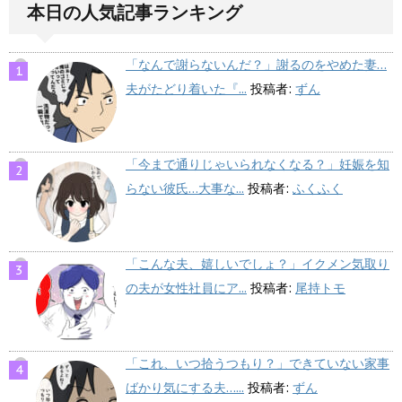
本日の人気記事ランキング
「なんで謝らないんだ？」謝るのをやめた妻…
夫がたどり着いた『...
投稿者:
ずん
「今まで通りじゃいられなくなる？」妊娠を知
らない彼氏…大事な...
投稿者:
ふくふく
「こんな夫、嬉しいでしょ？」イクメン気取り
の夫が女性社員にア...
投稿者:
尾持トモ
「これ、いつ拾うつもり？」できていない家事
ばかり気にする夫…...
投稿者:
ずん