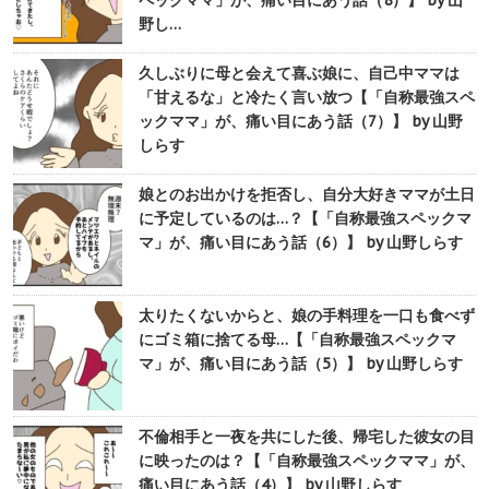
ペックママ」が、痛い目にあう話（8）】 by 山
野し…
久しぶりに母と会えて喜ぶ娘に、自己中ママは
「甘えるな」と冷たく言い放つ【「自称最強スペ
ックママ」が、痛い目にあう話（7）】 by 山野
しらす
娘とのお出かけを拒否し、自分大好きママが土日
に予定しているのは…？【「自称最強スペックマ
マ」が、痛い目にあう話（6）】 by 山野しらす
太りたくないからと、娘の手料理を一口も食べず
にゴミ箱に捨てる母…【「自称最強スペックマ
マ」が、痛い目にあう話（5）】 by 山野しらす
不倫相手と一夜を共にした後、帰宅した彼女の目
に映ったのは？【「自称最強スペックママ」が、
痛い目にあう話（4）】 by 山野しらす