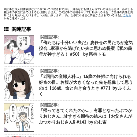
本記事は個人的体験談などに基づいて作成されており、脚色なども加えられている場合もあり、必ずしも
各読者の状況にあてはまるとは限りません。この記事の情報を用いて行動される場合、ご自身の責任と判
断により対応いただけますようお願い致します。 尚、記事に不適切な内容が含まれている場合は
こちら
からご連絡ください。
関連記事
関連記事:
「俺たちは十分いい夫だ」妻任せの男たちが意気
投合…家事から逃げたい夫に思わぬ提案【私の義
母が神すぎる！ #30】 by 尾持トモ
関連記事:
「2回目の産婦人科…」16歳の妊婦に向けられる
好奇の目。お腹が大きくなった先を想像して思う
のは【16歳、命と向き合うとき #77】by ふくふ
く
関連記事:
「帰ってきてくれたのか…」有罪となったぶつか
りおじさん…甘すぎる期待の結末は【お父さんが
ぶつかりおじさん⁉︎ #14】by のむ吉