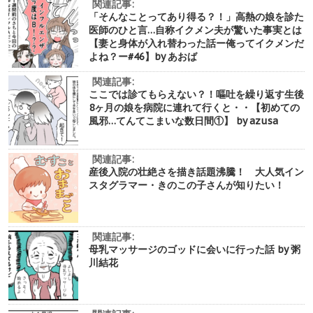
関連記事:
「そんなことってあり得る？！」高熱の娘を診た
医師のひと言…自称イクメン夫が驚いた事実とは
【妻と身体が入れ替わった話ー俺ってイクメンだ
よね？ー#46】by あおば
関連記事:
ここでは診てもらえない？！嘔吐を繰り返す生後
8ヶ月の娘を病院に連れて行くと・・【初めての
風邪…てんてこまいな数日間①】 by azusa
関連記事:
産後入院の壮絶さを描き話題沸騰！ 大人気イン
スタグラマー・きのこの子さんが知りたい！
関連記事:
母乳マッサージのゴッドに会いに行った話 by 粥
川結花