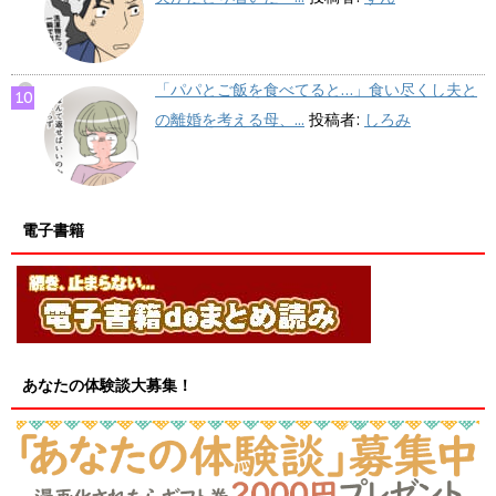
「パパとご飯を食べてると…」食い尽くし夫と
の離婚を考える母、...
投稿者:
しろみ
電子書籍
あなたの体験談大募集！