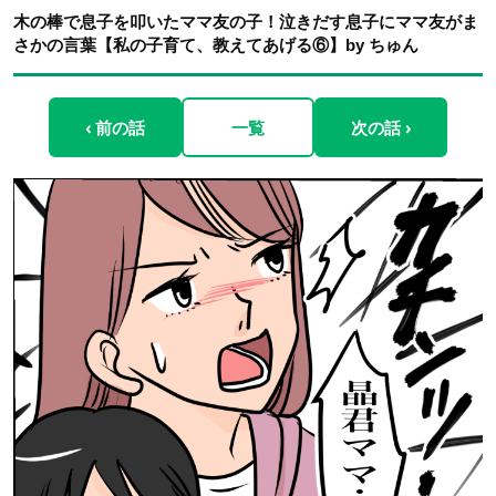
木の棒で息子を叩いたママ友の子！泣きだす息子にママ友がま
さかの言葉【私の子育て、教えてあげる⑥】by ちゅん
‹ 前の話
一覧
次の話 ›