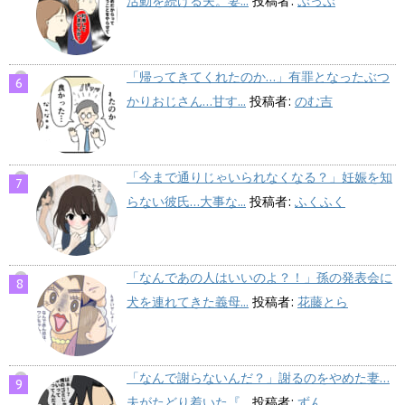
活動を続ける夫。妻...
投稿者:
ぷっぷ
「帰ってきてくれたのか…」有罪となったぶつ
かりおじさん…甘す...
投稿者:
のむ吉
「今まで通りじゃいられなくなる？」妊娠を知
らない彼氏…大事な...
投稿者:
ふくふく
「なんであの人はいいのよ？！」孫の発表会に
犬を連れてきた義母...
投稿者:
花藤とら
「なんで謝らないんだ？」謝るのをやめた妻…
夫がたどり着いた『...
投稿者:
ずん