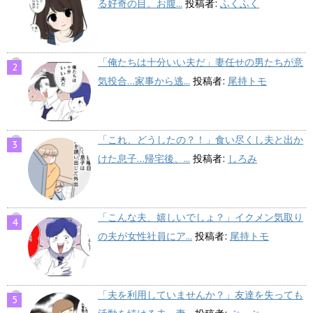
る好奇の目。お腹...
投稿者:
ふくふく
「俺たちは十分いい夫だ」妻任せの男たちが意
気投合…家事から逃...
投稿者:
尾持トモ
「これ、どうしたの？！」食い尽くし夫と出か
けた息子…帰宅後、...
投稿者:
しろみ
「こんな夫、嬉しいでしょ？」イクメン気取り
の夫が女性社員にア...
投稿者:
尾持トモ
「夫を利用していませんか？」友達を失っても