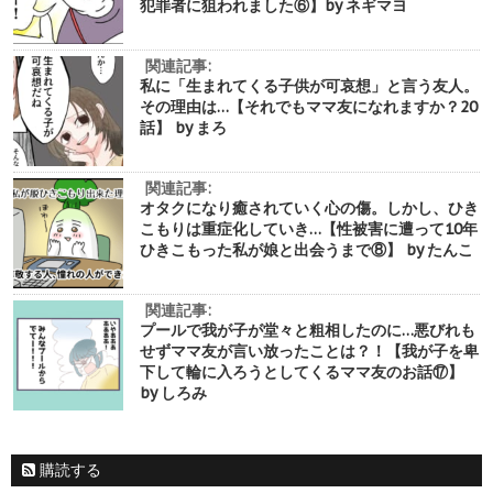
犯罪者に狙われました⑥】by ネギマヨ
関連記事:
私に「生まれてくる子供が可哀想」と言う友人。
その理由は…【それでもママ友になれますか？20
話】 by まろ
関連記事:
オタクになり癒されていく心の傷。しかし、ひき
こもりは重症化していき…【性被害に遭って10年
ひきこもった私が娘と出会うまで⑧】 by たんこ
関連記事:
プールで我が子が堂々と粗相したのに…悪びれも
せずママ友が言い放ったことは？！【我が子を卑
下して輪に入ろうとしてくるママ友のお話⑰】
by しろみ
購読する