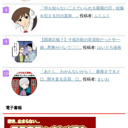
「何も知らない二人でいられる最後の日」妊娠
を伝える日の直前、...
投稿者:
ふくふく
【因果応報？】寸借詐欺の常習犯だった中一
娘…悪事がバレて〇〇...
投稿者:
はいどろ漫画
「あたし、わかんないから！」最後までタメ
口…開き直る店員。口...
投稿者:
まいお
電子書籍