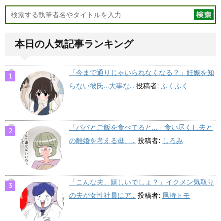
本日の人気記事ランキング
「今まで通りじゃいられなくなる？」妊娠を知
らない彼氏…大事な...
投稿者:
ふくふく
「パパとご飯を食べてると…」食い尽くし夫と
の離婚を考える母、...
投稿者:
しろみ
「こんな夫、嬉しいでしょ？」イクメン気取り
の夫が女性社員にア...
投稿者:
尾持トモ