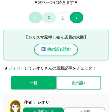
▼次ページに続きます▼
‹
1
2
›
【カリスマ風押し売り店員の末路】
他の話も読む
★
フォロー
してシオリさんの最新記事をチェック！
一覧
次の話 ›
作者：
シオリ
＞ 作者ページ
＞ SNS