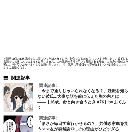
本記事は個人的体験談などに基づいて作成されており、脚色なども加えられている場合もあり、必ずしも
各読者の状況にあてはまるとは限りません。この記事の情報を用いて行動される場合、ご自身の責任と判
断により対応いただけますようお願い致します。 尚、記事に不適切な内容が含まれている場合は
こちら
からご連絡ください。
関連記事
関連記事:
「今まで通りじゃいられなくなる？」妊娠を知ら
ない彼氏…大事な話を前に伝えた胸の内とは
――【16歳、命と向き合うとき #76】by ふくふ
く
関連記事:
「まさか毎日学童行かせるの？」共働き家庭を笑
うママ友が突然謝罪…その理由がひどすぎる