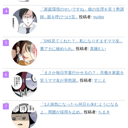
「家庭環境のせいですね」娘の生理を笑う塾講
師…親を呼びつけ言...
投稿者:
yuiko
「SNS見てくれた？」私になりすますママ友…
裏アカに秘められ...
投稿者:
真篠むい
「まさか毎日学童行かせるの？」共働き家庭を
笑うママ友が突然謝...
投稿者:
すじえ
「1人病気になったら何日も休むようになる
よ」周囲が採用を止め...
投稿者:
ちまき