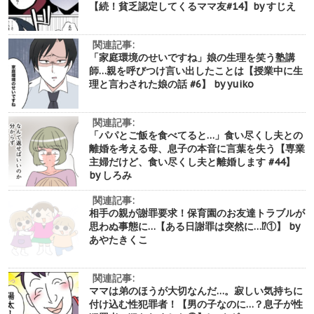
【続！貧乏認定してくるママ友#14】by すじえ
関連記事:
「家庭環境のせいですね」娘の生理を笑う塾講
師…親を呼びつけ言い出したことは【授業中に生
理と言わされた娘の話 #6】 by yuiko
関連記事:
「パパとご飯を食べてると…」食い尽くし夫との
離婚を考える母、息子の本音に言葉を失う【専業
主婦だけど、食い尽くし夫と離婚します #44】
by しろみ
関連記事:
相手の親が謝罪要求！保育園のお友達トラブルが
思わぬ事態に…【ある日謝罪は突然に…⁉︎①】 by
あやたきくこ
関連記事:
ママは弟のほうが大切なんだ…。寂しい気持ちに
付け込む性犯罪者！【男の子なのに…？息子が性