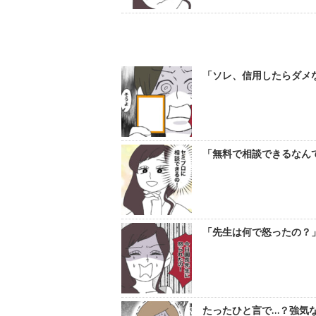
「ソレ、信用したらダメな
「無料で相談できるなんて
「先生は何で怒ったの？」
たったひと言で…？強気な