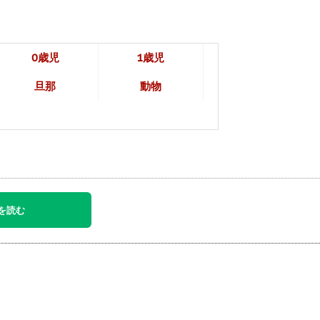
0歳児
1歳児
旦那
動物
を読む