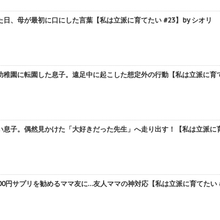
日、母が最初に口にした言葉【私は立派に育てたい #23】by シオリ
稚園に転園した息子。遠足中に起こした想定外の行動【私は立派に育てたい
息子。偶然見かけた「大好きだった先生」へ走り出す！【私は立派に育てた
00円サプリを勧めるママ友に…友人ママの神対応【私は立派に育てたい #2