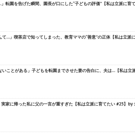
」転園を告げた瞬間、園長が口にした“子どもの評価”【私は立派に育てたい
て…」喫茶店で知ってしまった、教育ママの“善意”の正体【私は立派に育て
いことがある」子どもを転園までさせた妻の告白に、夫は…【私は立派に育
実家に帰った私に父の一言が重すぎた【私は立派に育てたい #25】by 