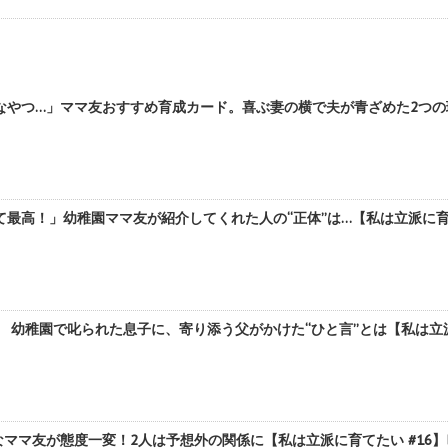
やつ…」ママ友おすすめ育成カード。喜ぶ妻の横で夫が青ざめた2つの理由
最高！」幼稚園ママ友が紹介してくれた人の“正体”は…【私は立派に育てた
 幼稚園で叱られた息子に、寄り添う父がかけた“ひと言”とは【私は立派に
ママ友が態度一変！2人は予想外の関係に【私は立派に育てたい #16】b