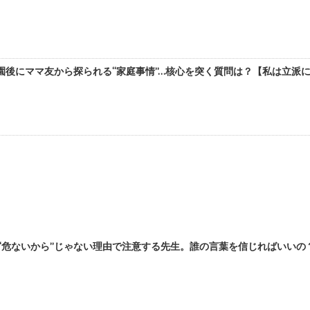
転園後にママ友から探られる“家庭事情”…核心を突く質問は？【私は立派に育て
“危ないから”じゃない理由で注意する先生。誰の言葉を信じればいいの？【