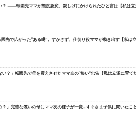
？ ――転園先ママが態度急変、親しげにかけられたひと言は【私は立派に
園先で広がった“ある噂”。すかさず、仕切り役ママが動き出す【私は立派に
い？」転園先で母を震えさせたママ友の“怖い”忠告【私は立派に育てたい 
？」完璧な装いの母にママ友の様子が一変…すぐさま子供に聞いたことは【