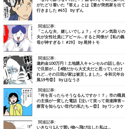
がたどり着いた『答え』とは【妻が突然家を出て
行きました #65】 by ずん
関連記事:
「こんな夫、嬉しいでしょ？」イクメン気取りの
夫が女性社員にアピール…すると同僚が【私の義
母が神すぎる！ #29】 by 尾持トモ
関連記事:
違約金100万円！土地購入キャンセルの話し合い
で旦那が…【4階だから大丈夫だと思っていたけ
れど…その日我が家は被災しました。令和元年台
風19号⑫】 by はなうさ
関連記事:
「何を言ったらそうなるんですか！？」市の職員
の主張が一変した電話【泣いて笑って発達障害～
療育を知らない世代の私たち～⑫】 by ワンタケ
関連記事:
いきなり1人で買い物へ飛び出した私は…