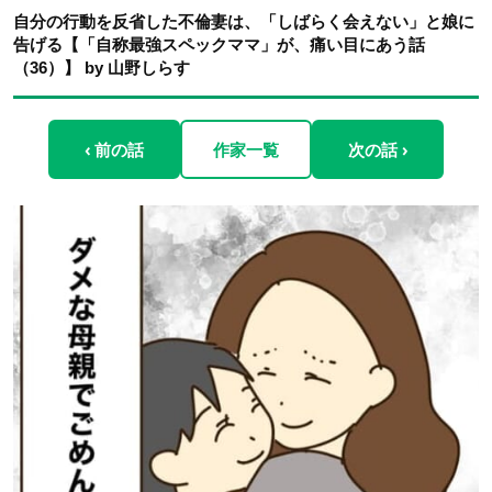
自分の行動を反省した不倫妻は、「しばらく会えない」と娘に
告げる【「自称最強スペックママ」が、痛い目にあう話
（36）】 by 山野しらす
‹ 前の話
作家一覧
次の話 ›