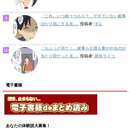
「これ、いつ拾うつもり？」できていない家事
ばかり気にする夫…...
投稿者:
ずん
「ちょっと待て！」家事も介護も妻がやるのが
当たり前だった夫…...
投稿者:
新垣ライコ
電子書籍
あなたの体験談大募集！