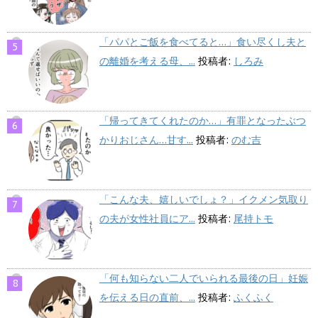
「パパとご飯を食べてると…」食い尽くし夫と
の離婚を考える母、...
投稿者:
しろみ
「帰ってきてくれたのか…」有罪となったぶつ
かりおじさん…甘す...
投稿者:
のむ吉
「こんな夫、嬉しいでしょ？」イクメン気取り
の夫が女性社員にア...
投稿者:
尾持トモ
「何も知らない二人でいられる最後の日」妊娠
を伝える日の直前、...
投稿者:
ふくふく