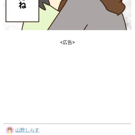
<広告>
山野しらす