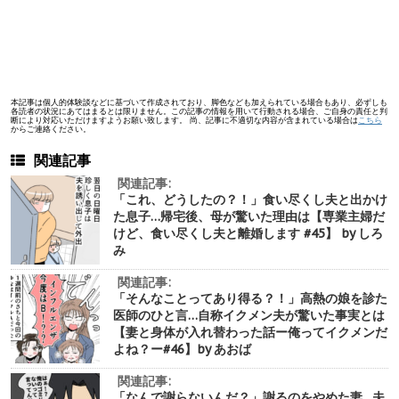
本記事は個人的体験談などに基づいて作成されており、脚色なども加えられている場合もあり、必ずしも
各読者の状況にあてはまるとは限りません。この記事の情報を用いて行動される場合、ご自身の責任と判
断により対応いただけますようお願い致します。 尚、記事に不適切な内容が含まれている場合は
こちら
からご連絡ください。
関連記事
関連記事:
「これ、どうしたの？！」食い尽くし夫と出かけ
た息子…帰宅後、母が驚いた理由は【専業主婦だ
けど、食い尽くし夫と離婚します #45】 by しろ
み
関連記事:
「そんなことってあり得る？！」高熱の娘を診た
医師のひと言…自称イクメン夫が驚いた事実とは
【妻と身体が入れ替わった話ー俺ってイクメンだ
よね？ー#46】by あおば
関連記事:
「なんで謝らないんだ？」謝るのをやめた妻…夫