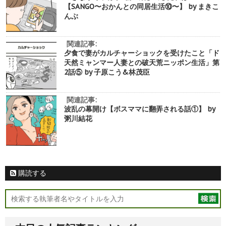
【SANGO〜おかんとの同居生活⑩〜】 by まきこ
んぶ
関連記事:
夕食で妻がカルチャーショックを受けたこと「ド
天然ミャンマー人妻との破天荒ニッポン生活」第
2話⑤ by 子原こう&林茂臣
関連記事:
波乱の幕開け【ボスママに翻弄される話①】 by
粥川結花
購読する