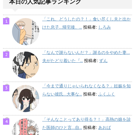
本日の人気記事ランキング
「これ、どうしたの？！」食い尽くし夫と出か
けた息子…帰宅後、...
投稿者:
しろみ
「なんで謝らないんだ？」謝るのをやめた妻…
夫がたどり着いた『...
投稿者:
ずん
「今まで通りじゃいられなくなる？」妊娠を知
らない彼氏…大事な...
投稿者:
ふくふく
「そんなことってあり得る？！」高熱の娘を診
た医師のひと言…自...
投稿者:
あおば