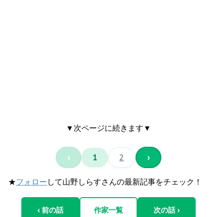
▼次ページに続きます▼
‹
1
2
›
★
フォロー
して山野しらすさんの最新記事をチェック！
‹ 前の話
作家一覧
次の話 ›