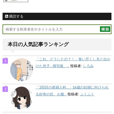
購読する
本日の人気記事ランキング
「これ、どうしたの？！」食い尽くし夫と出か
けた息子…帰宅後、...
投稿者:
しろみ
「2回目の産婦人科…」16歳の妊婦に向けられ
る好奇の目。お腹...
投稿者:
ふくふく