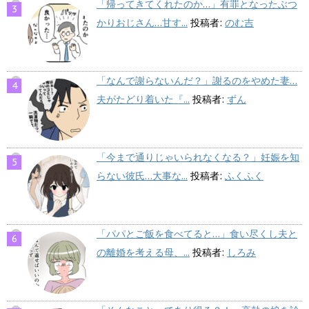
「帰ってきてくれたのか…」有罪となったぶつ
かりおじさん…甘す...
投稿者:
のむ吉
「なんで謝らないんだ？」謝るのをやめた妻…
夫がたどり着いた『...
投稿者:
ずん
「今まで通りじゃいられなくなる？」妊娠を知
らない彼氏…大事な...
投稿者:
ふくふく
「パパとご飯を食べてると…」食い尽くし夫と
の離婚を考える母、...
投稿者:
しろみ