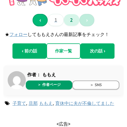
‹
1
2
›
★
フォロー
してももえさんの最新記事をチェック！
‹ 前の話
作家一覧
次の話 ›
作者：
ももえ
＞ 作者ページ
＞ SNS
子育て
,
旦那
ももえ
,
育休中に夫が不倫してました
<広告>