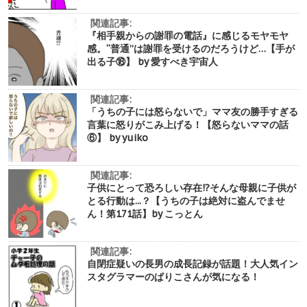
関連記事:
『相手親からの謝罪の電話』に感じるモヤモヤ
感。“普通”は謝罪を受けるのだろうけど…【手が
出る子⑱】 by 愛すべき宇宙人
関連記事:
「うちの子には怒らないで」ママ友の勝手すぎる
言葉に怒りがこみ上げる！【怒らないママの話
⑥】 by yuiko
関連記事:
子供にとって恐ろしい存在!?そんな母親に子供が
とる行動は...？【うちの子は絶対に盗んでませ
ん！第171話】by こっとん
関連記事:
自閉症疑いの長男の成長記録が話題！大人気イン
スタグラマーのぱりこさんが気になる！