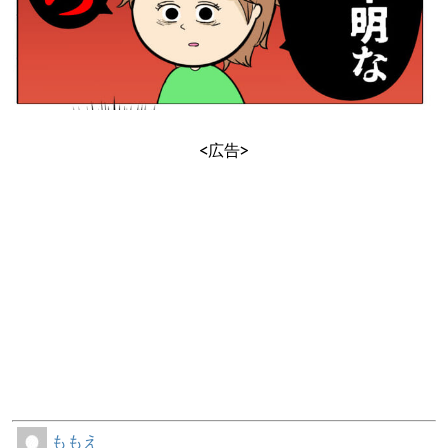
<広告>
ももえ