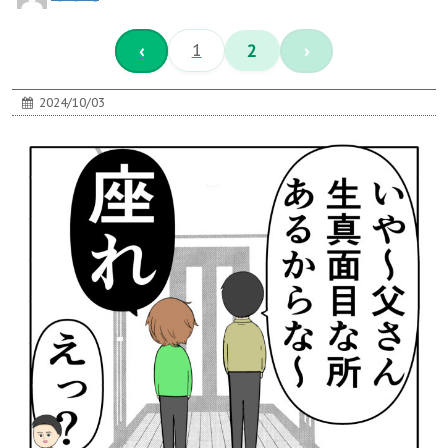
‹
1
2
›
2024/10/03