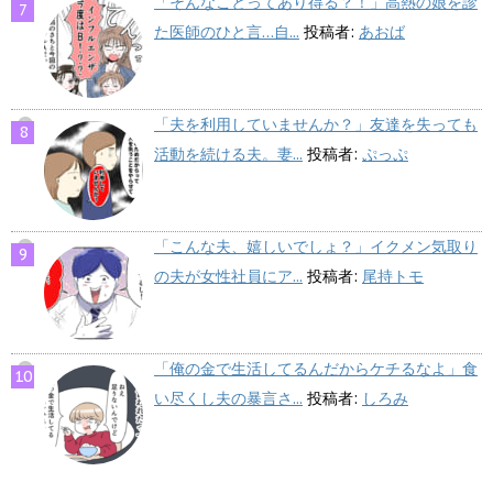
「そんなことってあり得る？！」高熱の娘を診
た医師のひと言…自...
投稿者:
あおば
「夫を利用していませんか？」友達を失っても
活動を続ける夫。妻...
投稿者:
ぷっぷ
「こんな夫、嬉しいでしょ？」イクメン気取り
の夫が女性社員にア...
投稿者:
尾持トモ
「俺の金で生活してるんだからケチるなよ」食
い尽くし夫の暴言さ...
投稿者:
しろみ