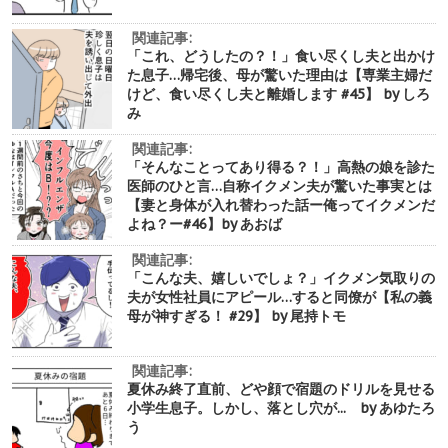
関連記事:
「これ、どうしたの？！」食い尽くし夫と出かけ
た息子…帰宅後、母が驚いた理由は【専業主婦だ
けど、食い尽くし夫と離婚します #45】 by しろ
み
関連記事:
「そんなことってあり得る？！」高熱の娘を診た
医師のひと言…自称イクメン夫が驚いた事実とは
【妻と身体が入れ替わった話ー俺ってイクメンだ
よね？ー#46】by あおば
関連記事:
「こんな夫、嬉しいでしょ？」イクメン気取りの
夫が女性社員にアピール…すると同僚が【私の義
母が神すぎる！ #29】 by 尾持トモ
関連記事:
夏休み終了直前、どや顔で宿題のドリルを見せる
小学生息子。しかし、落とし穴が... by あゆたろ
う