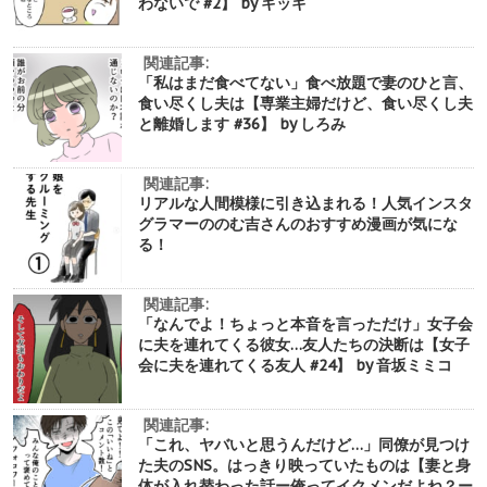
わないで #2】 by キッキ
関連記事:
「私はまだ食べてない」食べ放題で妻のひと言、
食い尽くし夫は【専業主婦だけど、食い尽くし夫
と離婚します #36】 by しろみ
関連記事:
リアルな人間模様に引き込まれる！人気インスタ
グラマーののむ吉さんのおすすめ漫画が気にな
る！
関連記事:
「なんでよ！ちょっと本音を言っただけ」女子会
に夫を連れてくる彼女…友人たちの決断は【女子
会に夫を連れてくる友人 #24】 by 音坂ミミコ
関連記事:
「これ、ヤバいと思うんだけど…」同僚が見つけ
た夫のSNS。はっきり映っていたものは【妻と身
体が入れ替わった話ー俺ってイクメンだよね？ー