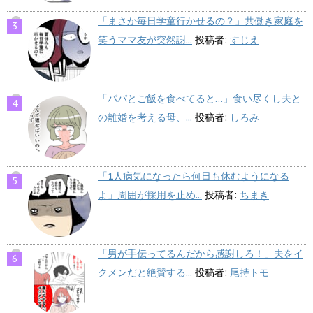
「まさか毎日学童行かせるの？」共働き家庭を
笑うママ友が突然謝...
投稿者:
すじえ
「パパとご飯を食べてると…」食い尽くし夫と
の離婚を考える母、...
投稿者:
しろみ
「1人病気になったら何日も休むようになる
よ」周囲が採用を止め...
投稿者:
ちまき
「男が手伝ってるんだから感謝しろ！」夫をイ
クメンだと絶賛する...
投稿者:
尾持トモ