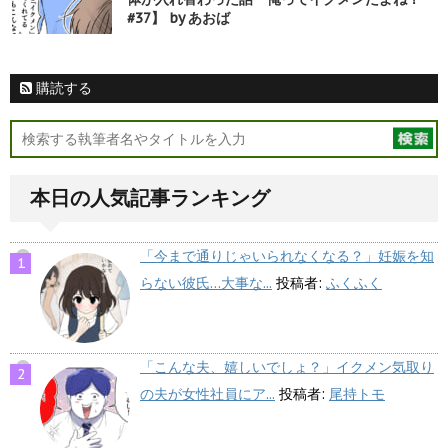
#37】 by あおば
購読する
本日の人気記事ランキング
「今まで通りじゃいられなくなる？」妊娠を知
らない彼氏…大事な...
投稿者:
ふくふく
「こんな夫、嬉しいでしょ？」イクメン気取り
の夫が女性社員にア...
投稿者:
尾持トモ