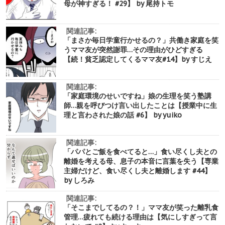
母が神すぎる！ #29】 by 尾持トモ
関連記事:
「まさか毎日学童行かせるの？」共働き家庭を笑
うママ友が突然謝罪…その理由がひどすぎる
【続！貧乏認定してくるママ友#14】by すじえ
関連記事:
「家庭環境のせいですね」娘の生理を笑う塾講
師…親を呼びつけ言い出したことは【授業中に生
理と言わされた娘の話 #6】 by yuiko
関連記事:
「パパとご飯を食べてると…」食い尽くし夫との
離婚を考える母、息子の本音に言葉を失う【専業
主婦だけど、食い尽くし夫と離婚します #44】
by しろみ
関連記事:
「そこまでしてるの？！」ママ友が笑った離乳食
管理…疲れても続ける理由は【気にしすぎって言