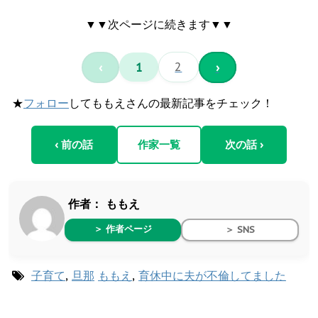
▼▼次ページに続きます▼▼
‹
1
2
›
★
フォロー
してももえさんの最新記事をチェック！
‹ 前の話
作家一覧
次の話 ›
作者：
ももえ
＞ 作者ページ
＞ SNS
子育て
,
旦那
ももえ
,
育休中に夫が不倫してました