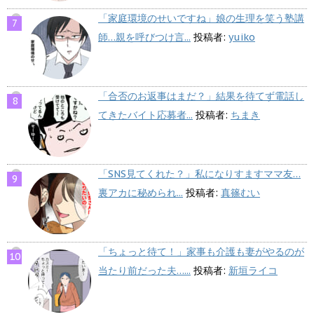
「家庭環境のせいですね」娘の生理を笑う塾講
師…親を呼びつけ言...
投稿者:
yuiko
「合否のお返事はまだ？」結果を待てず電話し
てきたバイト応募者...
投稿者:
ちまき
「SNS見てくれた？」私になりすますママ友…
裏アカに秘められ...
投稿者:
真篠むい
「ちょっと待て！」家事も介護も妻がやるのが
当たり前だった夫…...
投稿者:
新垣ライコ