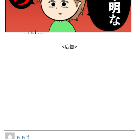
<広告>
ももえ