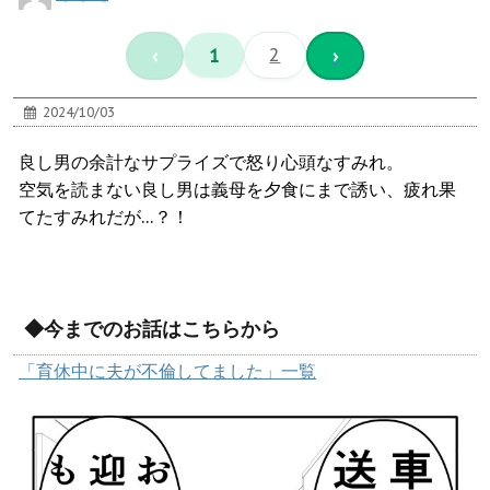
‹
1
2
›
2024/10/03
良し男の余計なサプライズで怒り心頭なすみれ。
空気を読まない良し男は義母を夕食にまで誘い、疲れ果
てたすみれだが…？！
◆今までのお話はこちらから
「育休中に夫が不倫してました」一覧