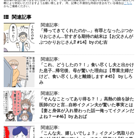
断により対応いただけますようお願い致します。 尚、記事に不適切な内容が含まれている場合は
こちら
からご連絡ください。
関連記事
関連記事:
「帰ってきてくれたのか…」有罪となったぶつか
りおじさん…甘すぎる期待の結末は【お父さんが
ぶつかりおじさん⁉︎ #14】by のむ吉
関連記事:
「これ、どうしたの？！」食い尽くし夫と出かけ
た息子…帰宅後、母が驚いた理由は【専業主婦だ
けど、食い尽くし夫と離婚します #45】 by しろ
み
関連記事:
「そんなことってあり得る？！」高熱の娘を診た
医師のひと言…自称イクメン夫が驚いた事実とは
【妻と身体が入れ替わった話ー俺ってイクメンだ
よね？ー#46】by あおば
関連記事:
「こんな夫、嬉しいでしょ？」イクメン気取りの