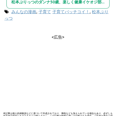
松本ぷりっつのダンナ50歳、楽しく健康イケオジ部！
みんなの漫画
,
子育て
子育てバッチコイ！
,
松本ぷり
っつ
<広告>
本記事は個人的体験談などに基づいて作成されており、脚色なども加えられている場合もあり、必ずしも
各読者の状況にあてはまるとは限りません。この記事の情報を用いて行動される場合、ご自身の責任と判