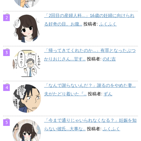
「2回目の産婦人科…」16歳の妊婦に向けられ
る好奇の目。お腹...
投稿者:
ふくふく
「帰ってきてくれたのか…」有罪となったぶつ
かりおじさん…甘す...
投稿者:
のむ吉
「なんで謝らないんだ？」謝るのをやめた妻…
夫がたどり着いた『...
投稿者:
ずん
「今まで通りじゃいられなくなる？」妊娠を知
らない彼氏…大事な...
投稿者:
ふくふく