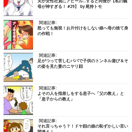
夫が女性社員にアピール…すると同僚が【私の義
母が神すぎる！ #29】 by 尾持トモ
関連記事:
怒っても無視！お片付けをしない娘へ母の捨て身
の作戦！
関連記事:
足がつって苦しむパパで子供のトンネル遊び＆そ
の姿を見た妻のニヤリ顔
関連記事:
よその人を指差しをする息子へ「父の教え」と
「息子からの教え」
関連記事:
それ言っちゃう？！ドヤ顔の娘の恥ずかしい言い
間違え！