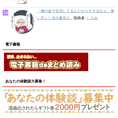
「俺の金で生活してるんだからケチるなよ」食
い尽くし夫の暴言さ...
投稿者:
しろみ
電子書籍
あなたの体験談大募集！