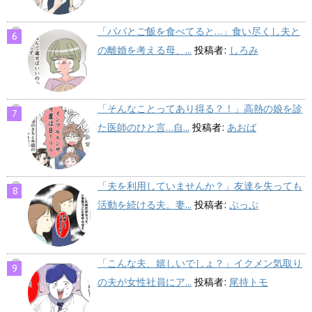
「パパとご飯を食べてると…」食い尽くし夫と
の離婚を考える母、...
投稿者:
しろみ
「そんなことってあり得る？！」高熱の娘を診
た医師のひと言…自...
投稿者:
あおば
「夫を利用していませんか？」友達を失っても
活動を続ける夫。妻...
投稿者:
ぷっぷ
「こんな夫、嬉しいでしょ？」イクメン気取り
の夫が女性社員にア...
投稿者:
尾持トモ