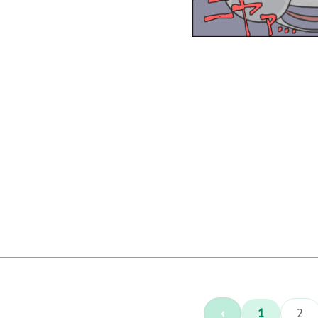
‹
1
2