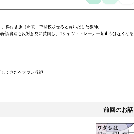
し、襟付き服（正装）で登校させろと言いだした教師。
他の保護者達も反対意見に賛同し、Tシャツ・トレーナー禁止令はなくな
しく赴任してきたベ
・ この教師が驚く
※少し古い話なので今で
が フェイクを加えておりま
前回のお話