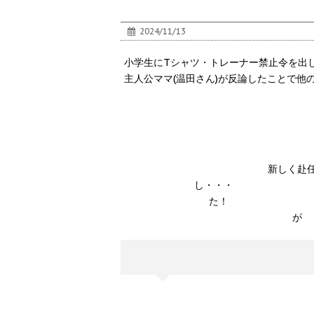
2024/11/13
小学生にTシャツ・トレーナー禁止令を出
主人公ママ(温田さん)が反論したことで
新
し・・
た！ 