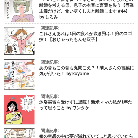
離婚を考える母、息子の本音に言葉を失う【専業
主婦だけど、食い尽くし夫と離婚します #44】
by しろみ
関連記事:
これさえあれば1日の疲れが吹き飛ぶ！娘のスゴ
技！【おじゃったもんせ双子】
関連記事:
あの音もこの音も丸聞こえ？！隣人さんの言葉に
気が付いた！ by koyome
関連記事:
沐浴実習を受けずに退院！新米ママの私が1年た
って思うこと by ワンタケ
関連記事:
娘の空想の中は夢が溢れていて…と思っていたら