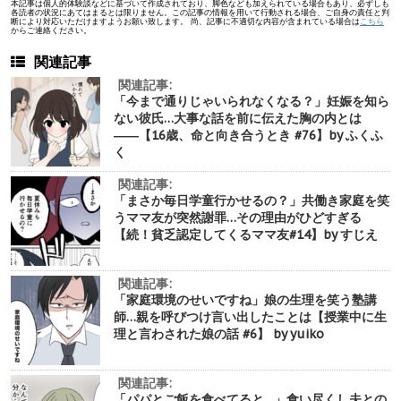
本記事は個人的体験談などに基づいて作成されており、脚色なども加えられている場合もあり、必ずしも
各読者の状況にあてはまるとは限りません。この記事の情報を用いて行動される場合、ご自身の責任と判
断により対応いただけますようお願い致します。 尚、記事に不適切な内容が含まれている場合は
こちら
からご連絡ください。
関連記事
関連記事:
「今まで通りじゃいられなくなる？」妊娠を知ら
ない彼氏…大事な話を前に伝えた胸の内とは
――【16歳、命と向き合うとき #76】by ふくふ
く
関連記事:
「まさか毎日学童行かせるの？」共働き家庭を笑
うママ友が突然謝罪…その理由がひどすぎる
【続！貧乏認定してくるママ友#14】by すじえ
関連記事:
「家庭環境のせいですね」娘の生理を笑う塾講
師…親を呼びつけ言い出したことは【授業中に生
理と言わされた娘の話 #6】 by yuiko
関連記事:
「パパとご飯を食べてると…」食い尽くし夫との