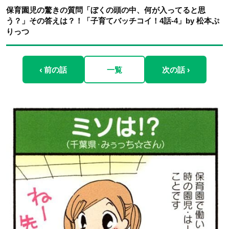
保育園児の驚きの質問「ぼくの頭の中、何が入ってると思
う？」その答えは？！「子育てバッチコイ！4話-4」by 松本ぷ
りっつ
‹ 前の話
一覧
次の話 ›