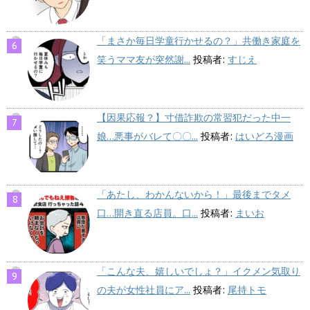
「まさか毎日学童行かせるの？」共働き家庭を
笑うママ友が突然謝...
投稿者:
すじえ
【因果応報？】寸借詐欺の常習犯だった中一
娘…悪事がバレて〇〇...
投稿者:
はいどろ漫画
「あたし、わかんないから！」最後までタメ
口…開き直る店員。口...
投稿者:
まいお
「こんな夫、嬉しいでしょ？」イクメン気取り
の夫が女性社員にア...
投稿者:
尾持トモ