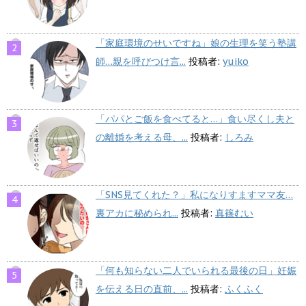
「家庭環境のせいですね」娘の生理を笑う塾講
師…親を呼びつけ言...
投稿者:
yuiko
「パパとご飯を食べてると…」食い尽くし夫と
の離婚を考える母、...
投稿者:
しろみ
「SNS見てくれた？」私になりすますママ友…
裏アカに秘められ...
投稿者:
真篠むい
「何も知らない二人でいられる最後の日」妊娠
を伝える日の直前、...
投稿者:
ふくふく