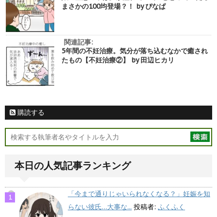
まさかの100均登場？！ by ぴなぱ
関連記事:
5年間の不妊治療。気分が落ち込むなかで癒され
たもの【不妊治療②】 by 田辺ヒカリ
購読する
本日の人気記事ランキング
「今まで通りじゃいられなくなる？」妊娠を知
らない彼氏…大事な...
投稿者:
ふくふく