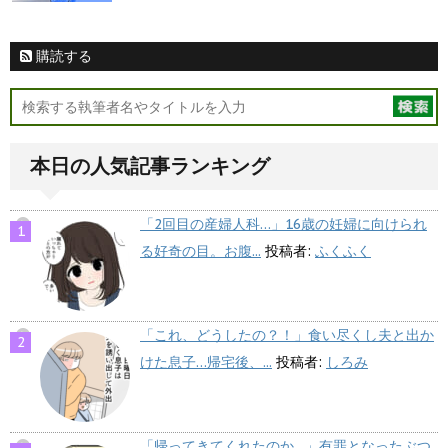
購読する
本日の人気記事ランキング
「2回目の産婦人科…」16歳の妊婦に向けられ
る好奇の目。お腹...
投稿者:
ふくふく
「これ、どうしたの？！」食い尽くし夫と出か
けた息子…帰宅後、...
投稿者:
しろみ
「帰ってきてくれたのか…」有罪となったぶつ