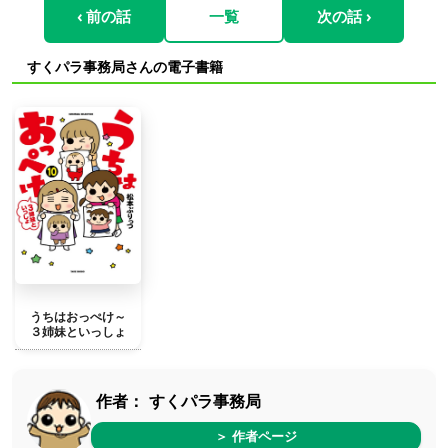
‹ 前の話
一覧
次の話 ›
すくパラ事務局さんの電子書籍
うちはおっぺけ～
３姉妹といっしょ
作者：
すくパラ事務局
＞ 作者ページ