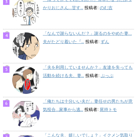
かりおじさん…甘す...
投稿者:
のむ吉
「なんで謝らないんだ？」謝るのをやめた妻…
夫がたどり着いた『...
投稿者:
ずん
「夫を利用していませんか？」友達を失っても
活動を続ける夫。妻...
投稿者:
ぷっぷ
「俺たちは十分いい夫だ」妻任せの男たちが意
気投合…家事から逃...
投稿者:
尾持トモ
「こんな夫、嬉しいでしょ？」イクメン気取り