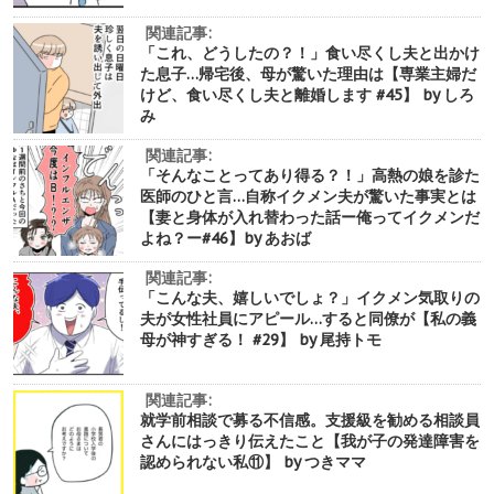
関連記事:
「これ、どうしたの？！」食い尽くし夫と出かけ
た息子…帰宅後、母が驚いた理由は【専業主婦だ
けど、食い尽くし夫と離婚します #45】 by しろ
み
関連記事:
「そんなことってあり得る？！」高熱の娘を診た
医師のひと言…自称イクメン夫が驚いた事実とは
【妻と身体が入れ替わった話ー俺ってイクメンだ
よね？ー#46】by あおば
関連記事:
「こんな夫、嬉しいでしょ？」イクメン気取りの
夫が女性社員にアピール…すると同僚が【私の義
母が神すぎる！ #29】 by 尾持トモ
関連記事:
就学前相談で募る不信感。支援級を勧める相談員
さんにはっきり伝えたこと【我が子の発達障害を
認められない私⑪】 by つきママ