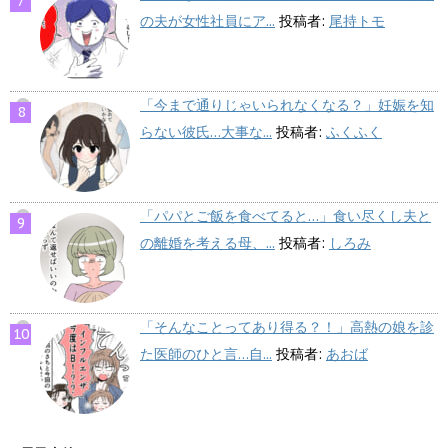
の夫が女性社員にア...
投稿者:
尾持トモ
「今まで通りじゃいられなくなる？」妊娠を知
らない彼氏…大事な...
投稿者:
ふくふく
「パパとご飯を食べてると…」食い尽くし夫と
の離婚を考える母、...
投稿者:
しろみ
「そんなことってあり得る？！」高熱の娘を診
た医師のひと言…自...
投稿者:
あおば