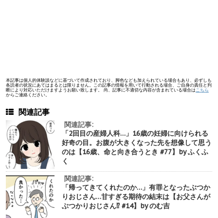
本記事は個人的体験談などに基づいて作成されており、脚色なども加えられている場合もあり、必ずしも
各読者の状況にあてはまるとは限りません。この記事の情報を用いて行動される場合、ご自身の責任と判
断により対応いただけますようお願い致します。 尚、記事に不適切な内容が含まれている場合は
こちら
からご連絡ください。
関連記事
関連記事:
「2回目の産婦人科…」16歳の妊婦に向けられる
好奇の目。お腹が大きくなった先を想像して思う
のは【16歳、命と向き合うとき #77】by ふくふ
く
関連記事:
「帰ってきてくれたのか…」有罪となったぶつか
りおじさん…甘すぎる期待の結末は【お父さんが
ぶつかりおじさん⁉︎ #14】by のむ吉