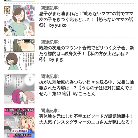
関連記事:
息子がまた噛まれた！“叱らないママ”の前でママ
友の子をきつく叱ると…？！【怒らないママの話
③】 by yuiko
関連記事:
既婚の友達のマウント合戦でピリつく女子会。新
たな標的は…独身女子！【私の方が上だよね？
④】 by まぎ.
関連記事:
抗がん剤治療の為つらい日々を送る中、児相に通
報された内容は…？【うちの子は絶対に盗んでま
せん！第125話】by こっとん
関連記事:
実体験を元にした不幸エピソードが話題沸騰中！
大人気インスタグラマーのエコさんが気になる！