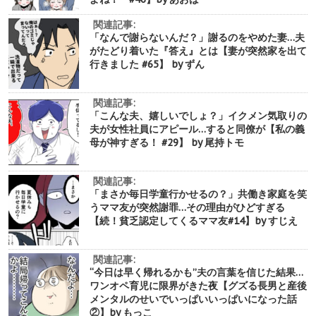
関連記事:
「なんで謝らないんだ？」謝るのをやめた妻…夫
がたどり着いた『答え』とは【妻が突然家を出て
行きました #65】 by ずん
関連記事:
「こんな夫、嬉しいでしょ？」イクメン気取りの
夫が女性社員にアピール…すると同僚が【私の義
母が神すぎる！ #29】 by 尾持トモ
関連記事:
「まさか毎日学童行かせるの？」共働き家庭を笑
うママ友が突然謝罪…その理由がひどすぎる
【続！貧乏認定してくるママ友#14】by すじえ
関連記事:
“今日は早く帰れるかも”夫の言葉を信じた結果…
ワンオペ育児に限界がきた夜【グズる長男と産後
メンタルのせいでいっぱいいっぱいになった話
②】by もっこ