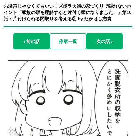
お洒落じゃなくてもいい！ズボラ夫婦の家づくりで譲れないポ
イント「家族の癖を理解すると片付く家になりました。」第10
話：片付けられる間取りを考える② by たかはし志貴
‹ 前の話
作家一覧
次の話 ›