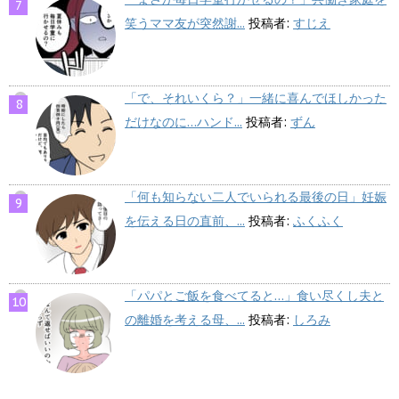
笑うママ友が突然謝...
投稿者:
すじえ
「で、それいくら？」一緒に喜んでほしかった
だけなのに…ハンド...
投稿者:
ずん
「何も知らない二人でいられる最後の日」妊娠
を伝える日の直前、...
投稿者:
ふくふく
「パパとご飯を食べてると…」食い尽くし夫と
の離婚を考える母、...
投稿者:
しろみ