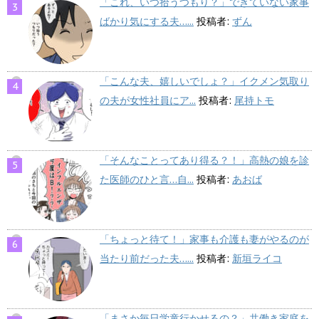
「これ、いつ拾うつもり？」できていない家事
ばかり気にする夫…...
投稿者:
ずん
「こんな夫、嬉しいでしょ？」イクメン気取り
の夫が女性社員にア...
投稿者:
尾持トモ
「そんなことってあり得る？！」高熱の娘を診
た医師のひと言…自...
投稿者:
あおば
「ちょっと待て！」家事も介護も妻がやるのが
当たり前だった夫…...
投稿者:
新垣ライコ
「まさか毎日学童行かせるの？」共働き家庭を