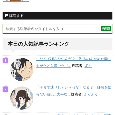
購読する
本日の人気記事ランキング
「なんで謝らないんだ？」謝るのをやめた妻…
夫がたどり着いた『...
投稿者:
ずん
「今まで通りじゃいられなくなる？」妊娠を知
らない彼氏…大事な...
投稿者:
ふくふく