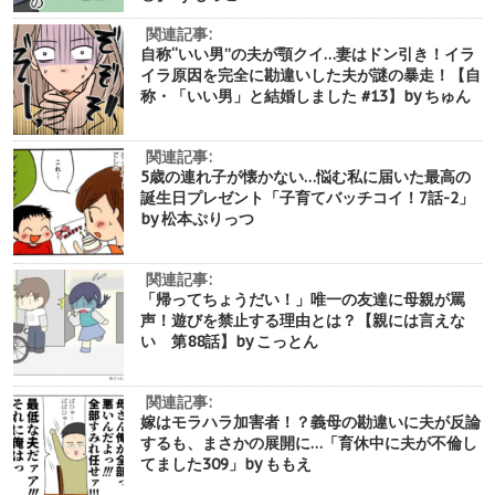
関連記事:
自称“いい男”の夫が顎クイ…妻はドン引き！イラ
イラ原因を完全に勘違いした夫が謎の暴走！【自
称・「いい男」と結婚しました #13】by ちゅん
関連記事:
5歳の連れ子が懐かない…悩む私に届いた最高の
誕生日プレゼント「子育てバッチコイ！7話-2」
by 松本ぷりっつ
関連記事:
「帰ってちょうだい！」唯一の友達に母親が罵
声！遊びを禁止する理由とは？【親には言えな
い 第88話】by こっとん
関連記事:
嫁はモラハラ加害者！？義母の勘違いに夫が反論
するも、まさかの展開に…「育休中に夫が不倫し
てました309」by ももえ