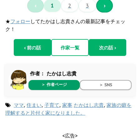
‹
1
2
3
›
★
フォロー
してたかはし志貴さんの最新記事をチェッ
ク！
‹ 前の話
作家一覧
次の話 ›
作者：
たかはし志貴
＞ 作者ページ
＞ SNS
ママ
,
住まい
,
子育て
,
家事
たかはし志貴
,
家族の癖を
理解すると片付く家になりました。
<広告>