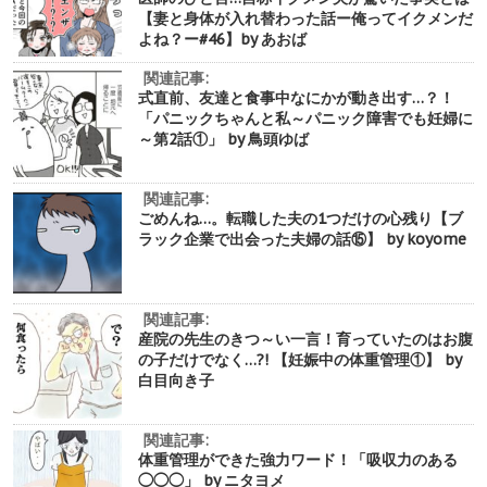
【妻と身体が入れ替わった話ー俺ってイクメンだ
よね？ー#46】by あおば
関連記事:
式直前、友達と食事中なにかが動き出す…？！
「パニックちゃんと私～パニック障害でも妊婦に
～第2話①」 by 鳥頭ゆば
関連記事:
ごめんね…。転職した夫の1つだけの心残り【ブ
ラック企業で出会った夫婦の話⑮】 by koyome
関連記事:
産院の先生のきつ～い一言！育っていたのはお腹
の子だけでなく…?! 【妊娠中の体重管理①】 by
白目向き子
関連記事:
体重管理ができた強力ワード！「吸収力のある
◯◯◯」 by ニタヨメ