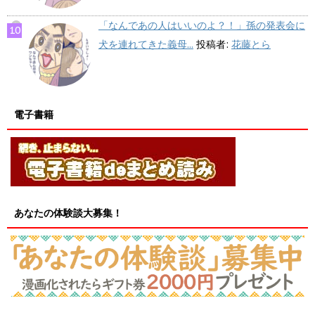
「なんであの人はいいのよ？！」孫の発表会に
犬を連れてきた義母...
投稿者:
花藤とら
電子書籍
あなたの体験談大募集！