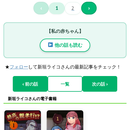
‹
1
2
›
【私の赤ちゃん】
他の話も読む
★
フォロー
して新垣ライコさんの最新記事をチェック！
‹ 前の話
一覧
次の話 ›
新垣ライコさんの電子書籍