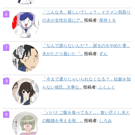
「こんな夫、嬉しいでしょ？」イクメン気取り
の夫が女性社員にア...
投稿者:
尾持トモ
「なんで謝らないんだ？」謝るのをやめた妻…
夫がたどり着いた『...
投稿者:
ずん
「今まで通りじゃいられなくなる？」妊娠を知
らない彼氏…大事な...
投稿者:
ふくふく
「パパとご飯を食べてると…」食い尽くし夫と
の離婚を考える母、...
投稿者:
しろみ