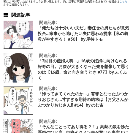
断により対応いただけますようお願い致します。 尚、記事に不適切な内容が含まれている場合は
こちら
からご連絡ください。
関連記事
関連記事:
「俺たちは十分いい夫だ」妻任せの男たちが意気
投合…家事から逃げたい夫に思わぬ提案【私の義
母が神すぎる！ #30】 by 尾持トモ
関連記事:
「2回目の産婦人科…」16歳の妊婦に向けられる
好奇の目。お腹が大きくなった先を想像して思う
のは【16歳、命と向き合うとき #77】by ふくふ
く
関連記事:
「帰ってきてくれたのか…」有罪となったぶつか
りおじさん…甘すぎる期待の結末は【お父さんが
ぶつかりおじさん⁉︎ #14】by のむ吉
関連記事:
「そんなことってあり得る？！」高熱の娘を診た
医師のひと言…自称イクメン夫が驚いた事実とは