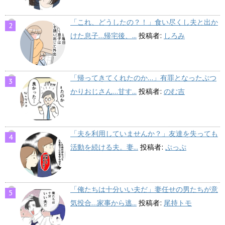
「これ、どうしたの？！」食い尽くし夫と出か
けた息子…帰宅後、...
投稿者:
しろみ
「帰ってきてくれたのか…」有罪となったぶつ
かりおじさん…甘す...
投稿者:
のむ吉
「夫を利用していませんか？」友達を失っても
活動を続ける夫。妻...
投稿者:
ぷっぷ
「俺たちは十分いい夫だ」妻任せの男たちが意
気投合…家事から逃...
投稿者:
尾持トモ