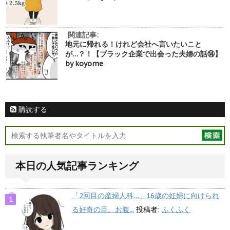
関連記事:
地元に帰れる！けれど会社へ言いたいこと
が…？！【ブラック企業で出会った夫婦の話⑭】
by koyome
購読する
本日の人気記事ランキング
「2回目の産婦人科…」16歳の妊婦に向けられ
る好奇の目。お腹...
投稿者:
ふくふく