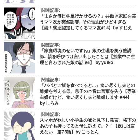
関連記事:
「まさか毎日学童行かせるの？」共働き家庭を笑
うママ友が突然謝罪…その理由がひどすぎる
【続！貧乏認定してくるママ友#14】by すじえ
関連記事:
「家庭環境のせいですね」娘の生理を笑う塾講
師…親を呼びつけ言い出したことは【授業中に生
理と言わされた娘の話 #6】 by yuiko
関連記事:
「パパとご飯を食べてると…」食い尽くし夫との
離婚を考える母、息子の本音に言葉を失う【専業
主婦だけど、食い尽くし夫と離婚します #44】
by しろみ
関連記事:
スマホが欲しい小学生の嘘と見下し発言。格下の
あの子も持ってると母に訴えて…？！【親には言
えない 第78話】by こっとん