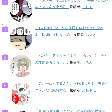
「まさか毎日学童行かせるの？」共働き家庭を
笑うママ友が突然謝...
投稿者:
すじえ
「1人病気になったら何日も休むようになる
よ」周囲が採用を止め...
投稿者:
ちまき
「パパとご飯を食べてると…」食い尽くし夫と
の離婚を考える母、...
投稿者:
しろみ
「男が手伝ってるんだから感謝しろ！」夫をイ
クメンだと絶賛する...
投稿者:
尾持トモ
「合否のお返事はまだ？」結果を待てず電話し