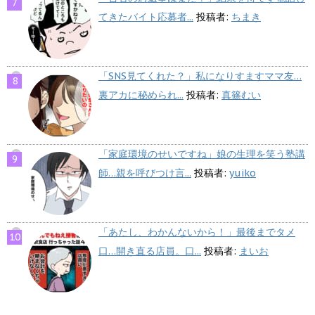
てきたバイト応募者...
投稿者:
ちまき
「SNS見てくれた？」私になりすますママ友…
裏アカに秘められ...
投稿者:
真篠むい
「家庭環境のせいですね」娘の生理を笑う塾講
師…親を呼びつけ言...
投稿者:
yuiko
「あたし、わかんないから！」最後までタメ
口…開き直る店員。口...
投稿者:
まいお