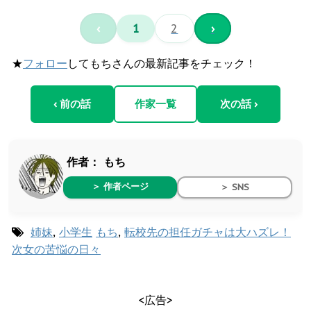
‹
1
2
›
★
フォロー
してもちさんの最新記事をチェック！
‹ 前の話
作家一覧
次の話 ›
作者：
もち
＞ 作者ページ
＞ SNS
姉妹
,
小学生
もち
,
転校先の担任ガチャは大ハズレ！
次女の苦悩の日々
<広告>