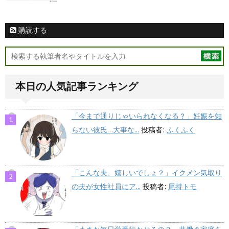
購読する
本日の人気記事ランキング
「今まで通りじゃいられなくなる？」妊娠を知
らない彼氏…大事な...
投稿者:
ふくふく
「こんな夫、嬉しいでしょ？」イクメン気取り
の夫が女性社員にア...
投稿者:
尾持トモ