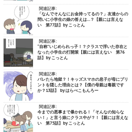
関連記事:
「なんでそんなにお金持ってるの？」友達からの
問いに小学生の娘の答えは…？【親には言えな
い 第77話】by こっとん
関連記事:
“自称”いじめられっ子！？クラスで浮いた存在と
なった小学生の打開策【親には言えない 第76
話】by こっとん
関連記事:
バレたら地獄？！キッズスマホの息子が母にプリ
ントを隠した理由とは？【僕の母親は毒親です
か？13話】 by はらぺこもんろー
関連記事:
今までの悪事まで暴かれる！「そんなの知らな
い！」と言う娘にクラス中が？！【親には言えな
い 第75話】by こっとん