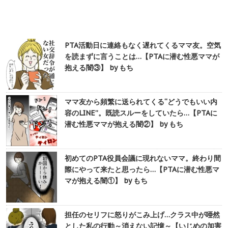
PTA活動日に連絡もなく遅れてくるママ友。空気
を読まずに言うことは…【PTAに潜む性悪ママが
抱える闇③】 by もち
ママ友から頻繁に送られてくる“どうでもいい内
容のLINE”。既読スルーをしていたら…【PTAに
潜む性悪ママが抱える闇②】 by もち
初めてのPTA役員会議に現れないママ。終わり間
際にやって来たと思ったら…【PTAに潜む性悪マ
マが抱える闇①】 by もち
担任のセリフに怒りがこみ上げ…クラス中が唖然
とした私の行動～消えない記憶～【いじめの加害