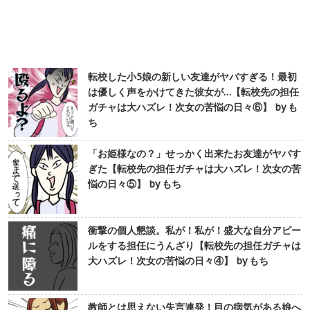
転校した小5娘の新しい友達がヤバすぎる！最初
は優しく声をかけてきた彼女が…【転校先の担任
ガチャは大ハズレ！次女の苦悩の日々⑥】 by も
ち
「お姫様なの？」せっかく出来たお友達がヤバす
ぎた【転校先の担任ガチャは大ハズレ！次女の苦
悩の日々⑤】 by もち
衝撃の個人懇談。私が！私が！盛大な自分アピー
ルをする担任にうんざり【転校先の担任ガチャは
大ハズレ！次女の苦悩の日々④】 by もち
教師とは思えない失言連発！目の病気がある娘へ