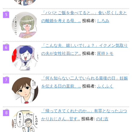
「パパとご飯を食べてると…」食い尽くし夫と
の離婚を考える母、...
投稿者:
しろみ
「こんな夫、嬉しいでしょ？」イクメン気取り
の夫が女性社員にア...
投稿者:
尾持トモ
「何も知らない二人でいられる最後の日」妊娠
を伝える日の直前、...
投稿者:
ふくふく
「帰ってきてくれたのか…」有罪となったぶつ
かりおじさん…甘す...
投稿者:
のむ吉