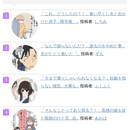
「これ、どうしたの？！」食い尽くし夫と出か
けた息子…帰宅後、...
投稿者:
しろみ
「なんで謝らないんだ？」謝るのをやめた妻…
夫がたどり着いた『...
投稿者:
ずん
「今まで通りじゃいられなくなる？」妊娠を知
らない彼氏…大事な...
投稿者:
ふくふく
「そんなことってあり得る？！」高熱の娘を診
た医師のひと言…自...
投稿者:
あおば