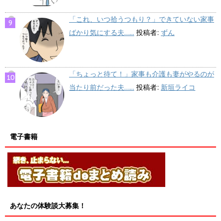
「これ、いつ拾うつもり？」できていない家事
ばかり気にする夫…...
投稿者:
ずん
「ちょっと待て！」家事も介護も妻がやるのが
当たり前だった夫…...
投稿者:
新垣ライコ
電子書籍
あなたの体験談大募集！