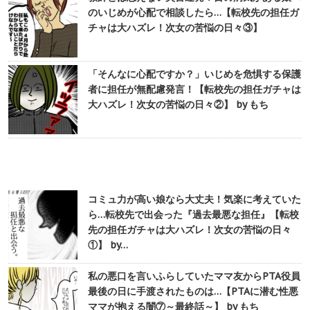
のいじめが心配で相談したら…【転校先の担任ガ
チャは大ハズレ！次女の苦悩の日々③】
「そんなに心配ですか？」いじめを危惧する保護
者に担任が無配慮発言！【転校先の担任ガチャは
大ハズレ！次女の苦悩の日々②】 by もち
コミュ力が高い娘なら大丈夫！気楽に考えていた
ら…転校先で出会った『過去最悪な担任』【転校
先の担任ガチャは大ハズレ！次女の苦悩の日々
①】 by…
私の悪口を言いふらしていたママ友からPTA役員
最後の日に手渡されたものは…【PTAに潜む性悪
ママが抱える闇⑦～最終話～】 by もち