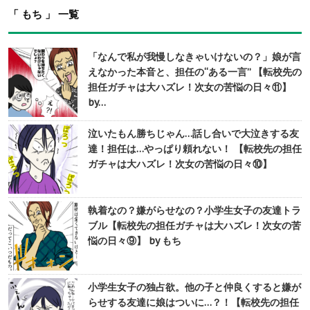
「 もち 」 一覧
「なんで私が我慢しなきゃいけないの？」娘が言
えなかった本音と、担任の“ある一言” 【転校先の
担任ガチャは大ハズレ！次女の苦悩の日々⑪】
by…
泣いたもん勝ちじゃん…話し合いで大泣きする友
達！担任は…やっぱり頼れない！ 【転校先の担任
ガチャは大ハズレ！次女の苦悩の日々⑩】
執着なの？嫌がらせなの？小学生女子の友達トラ
ブル【転校先の担任ガチャは大ハズレ！次女の苦
悩の日々⑨】 by もち
小学生女子の独占欲。他の子と仲良くすると嫌が
らせする友達に娘はついに…？！【転校先の担任