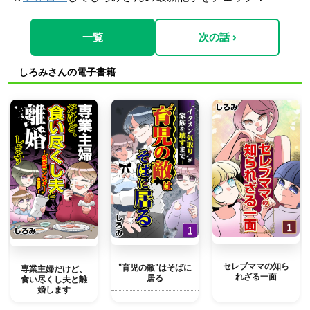
一覧
次の話 ›
しろみさんの電子書籍
セレブママの知ら
“育児の敵”はそばに
専業主婦だけど、
れざる一面
居る
食い尽くし夫と離
婚します