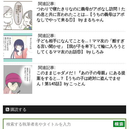
関連記事:
つわりで寝たきりなのに義母がアポなし訪問！た
め息と共に言われたことは…【うちの義母はアポ
なしでやって来る①】 by まるちゃん
関連記事:
子ども相手になんてことを…！ママ友の「酷すぎ
る言い聞かせ」【我が子を卑下して輪に入ろうと
してくるママ友のお話⑪】 by しろみ
関連記事:
このままじゃダメだ！『あの子の母親』にある提
案をすると…？【うちの子は絶対に盗んでませ
ん！第145話】by こっとん
購読する