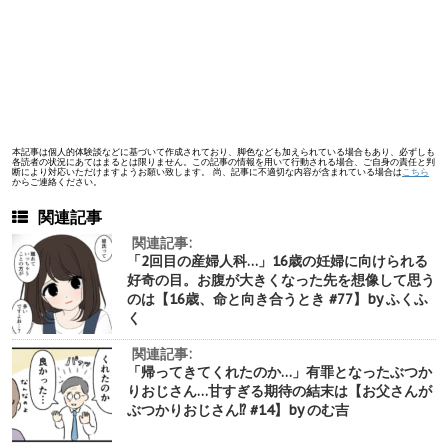
本記事は個人的体験談などに基づいて作成されており、脚色なども加えられている場合もあり、必ずしも
各読者の状況にあてはまるとは限りません。この記事の情報を用いて行動される場合、ご自身の責任と判
断により対応いただけますようお願い致します。 尚、記事に不適切な内容が含まれている場合は
こちら
からご連絡ください。
関連記事
関連記事:
「2回目の産婦人科…」16歳の妊婦に向けられる
好奇の目。お腹が大きくなった先を想像して思う
のは【16歳、命と向き合うとき #77】by ふくふ
く
関連記事:
「帰ってきてくれたのか…」有罪となったぶつか
りおじさん…甘すぎる期待の結末は【お父さんが
ぶつかりおじさん⁉︎ #14】by のむ吉