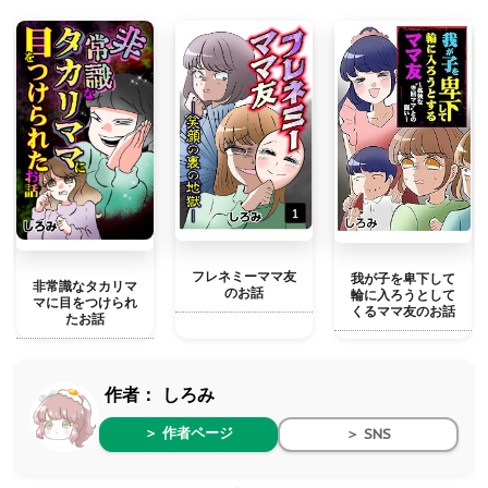
フレネミーママ友
我が子を卑下して
非常識なタカリマ
のお話
輪に入ろうとして
マに目をつけられ
くるママ友のお話
たお話
作者：
しろみ
＞ 作者ページ
＞ SNS