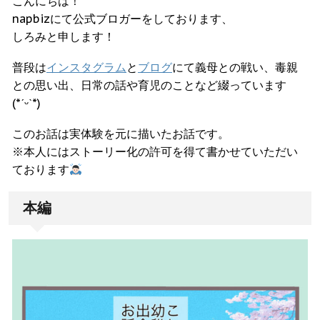
こんにちは！
napbizにて公式ブロガーをしております、
しろみと申します！
普段は
インスタグラム
と
ブログ
にて義母との戦い、毒親
との思い出、日常の話や育児のことなど綴っています
(*ˊᵕˋ*)
このお話は実体験を元に描いたお話です。
※本人にはストーリー化の許可を得て書かせていただい
ております
本編