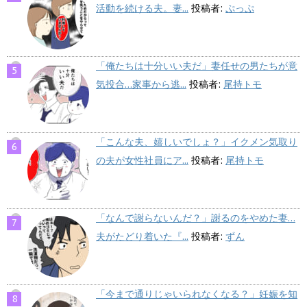
活動を続ける夫。妻...
投稿者:
ぷっぷ
「俺たちは十分いい夫だ」妻任せの男たちが意
気投合…家事から逃...
投稿者:
尾持トモ
「こんな夫、嬉しいでしょ？」イクメン気取り
の夫が女性社員にア...
投稿者:
尾持トモ
「なんで謝らないんだ？」謝るのをやめた妻…
夫がたどり着いた『...
投稿者:
ずん
「今まで通りじゃいられなくなる？」妊娠を知