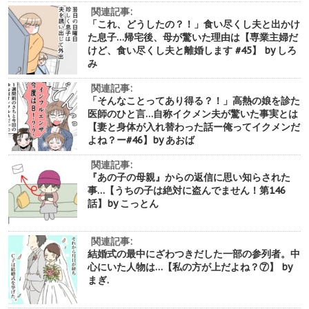
関連記事:
「これ、どうしたの？！」食い尽くし夫と出かけ
た息子…帰宅後、母が驚いた理由は【専業主婦だ
けど、食い尽くし夫と離婚します #45】 by しろ
み
関連記事:
「そんなことってあり得る？！」高熱の娘を診た
医師のひと言…自称イクメン夫が驚いた事実とは
【妻と身体が入れ替わった話ー俺ってイクメンだ
よね？ー#46】by あおば
関連記事:
『あの子の母親』からの返信に思い知らされた
事…【うちの子は絶対に盗んでません！第146
話】by こっとん
関連記事:
結婚式の最中にざわつきだした一部の参列者。中
心にいた人物は…【私の方が上だよね？⑦】 by
まぎ.