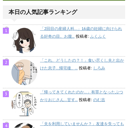
本日の人気記事ランキング
「2回目の産婦人科…」16歳の妊婦に向けられ
る好奇の目。お腹...
投稿者:
ふくふく
「これ、どうしたの？！」食い尽くし夫と出か
けた息子…帰宅後、...
投稿者:
しろみ
「帰ってきてくれたのか…」有罪となったぶつ
かりおじさん…甘す...
投稿者:
のむ吉
「夫を利用していませんか？」友達を失っても