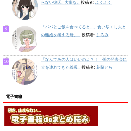
らない彼氏…大事な...
投稿者:
ふくふく
「パパとご飯を食べてると…」食い尽くし夫と
の離婚を考える母、...
投稿者:
しろみ
「なんであの人はいいのよ？！」孫の発表会に
犬を連れてきた義母...
投稿者:
花藤とら
電子書籍