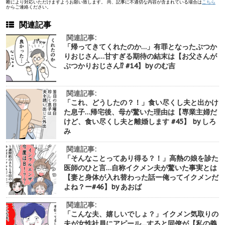
断により対応いただけますようお願い致します。 尚、記事に不適切な内容が含まれている場合は
こちら
からご連絡ください。
関連記事
関連記事:
「帰ってきてくれたのか…」有罪となったぶつか
りおじさん…甘すぎる期待の結末は【お父さんが
ぶつかりおじさん⁉︎ #14】by のむ吉
関連記事:
「これ、どうしたの？！」食い尽くし夫と出かけ
た息子…帰宅後、母が驚いた理由は【専業主婦だ
けど、食い尽くし夫と離婚します #45】 by しろ
み
関連記事:
「そんなことってあり得る？！」高熱の娘を診た
医師のひと言…自称イクメン夫が驚いた事実とは
【妻と身体が入れ替わった話ー俺ってイクメンだ
よね？ー#46】by あおば
関連記事:
「こんな夫、嬉しいでしょ？」イクメン気取りの
夫が女性社員にアピール…すると同僚が【私の義