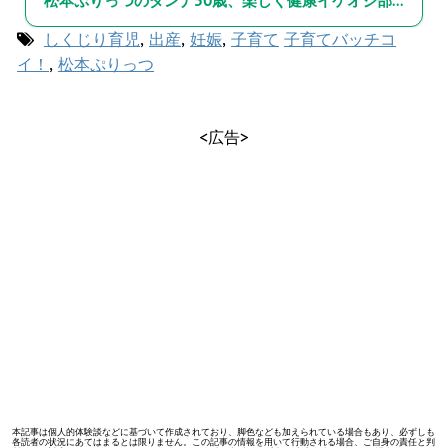
松本ぷりっつのダンナ50歳、楽しく健康イケオジ部！
しくじり育児
,
出産
,
妊娠
,
子育て
子育てバッチコ
イ！
,
松本ぷりっつ
<広告>
本記事は個人的体験談などに基づいて作成されており、脚色なども加えられている場合もあり、必ずしも
各読者の状況にあてはまるとは限りません。この記事の情報を用いて行動される場合、ご自身の責任と判