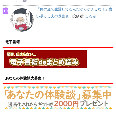
「俺の金で生活してるんだからケチるなよ」食
い尽くし夫の暴言さ...
投稿者:
しろみ
電子書籍
あなたの体験談大募集！