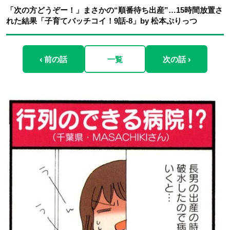
「次の方どうぞー！」まさかの“順番待ち出産”…15時間放置さ
れた結果「子育てバッチコイ！9話-8」by 松本ぷりっつ
‹ 前の話
一覧
次の話 ›