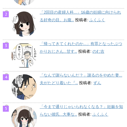
「2回目の産婦人科…」16歳の妊婦に向けられ
る好奇の目。お腹...
投稿者:
ふくふく
「帰ってきてくれたのか…」有罪となったぶつ
かりおじさん…甘す...
投稿者:
のむ吉
「なんで謝らないんだ？」謝るのをやめた妻…
夫がたどり着いた『...
投稿者:
ずん
「今まで通りじゃいられなくなる？」妊娠を知
らない彼氏…大事な...
投稿者:
ふくふく