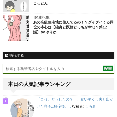
こっとん
関連記事:
あの高級住宅地に住んでるの！？グイグイくる同
僚の本心は【独身と既婚どっちが幸せ？第12
話】by ゆりゆ
購読する
本日の人気記事ランキング
「これ、どうしたの？！」食い尽くし夫と出か
けた息子…帰宅後、...
投稿者:
しろみ