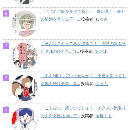
「パパとご飯を食べてると…」食い尽くし夫と
の離婚を考える母、...
投稿者:
しろみ
「そんなことってあり得る？！」高熱の娘を診
た医師のひと言…自...
投稿者:
あおば
「夫を利用していませんか？」友達を失っても
活動を続ける夫。妻...
投稿者:
ぷっぷ
「こんな夫、嬉しいでしょ？」イクメン気取り
の夫が女性社員にア...
投稿者:
尾持トモ