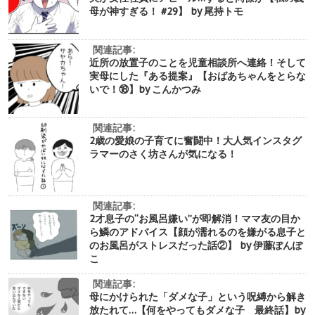
母が神すぎる！ #29】 by 尾持トモ
関連記事:
近所の放置子のことを児童相談所へ連絡！そして
実母にした『ある提案』【おばあちゃんをとらな
いで！⑱】by こんかつみ
関連記事:
2歳の愛娘の子育てに奮闘中！大人気インスタグ
ラマーのさく坊さんが気になる！
関連記事:
2才息子の“お風呂嫌い”が即解消！ママ友の目か
ら鱗のアドバイス【顔が濡れるのを嫌がる息子と
のお風呂がストレスだった話②】 by 伊藤ぽんぽ
こ
関連記事:
母にかけられた「ダメな子」という呪縛から解き
放たれて…【何をやってもダメな子 最終話】by