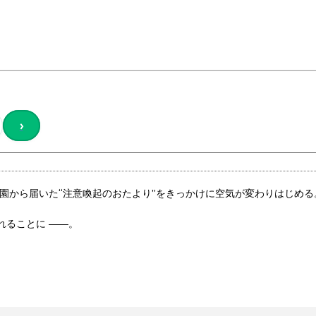
›
園から届いた“注意喚起のおたより”をきっかけに空気が変わりはじめる
れることに ――。