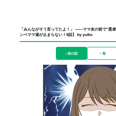
「みんながそう言ってたよ！」 ――ママ友の前で“悪
ンペママ達が止まらない！6話】 by yuiko
‹ 前の話
一覧