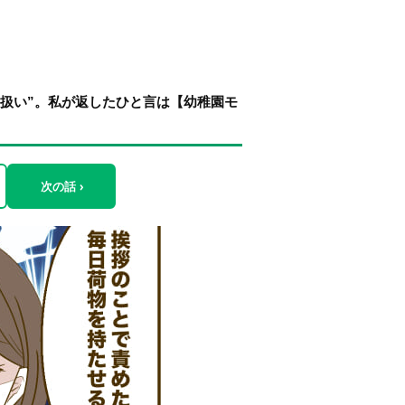
者扱い”。私が返したひと言は【幼稚園モ
次の話 ›