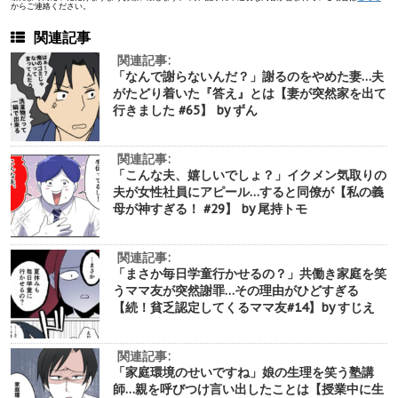
からご連絡ください。
関連記事
関連記事:
「なんで謝らないんだ？」謝るのをやめた妻…夫
がたどり着いた『答え』とは【妻が突然家を出て
行きました #65】 by ずん
関連記事:
「こんな夫、嬉しいでしょ？」イクメン気取りの
夫が女性社員にアピール…すると同僚が【私の義
母が神すぎる！ #29】 by 尾持トモ
関連記事:
「まさか毎日学童行かせるの？」共働き家庭を笑
うママ友が突然謝罪…その理由がひどすぎる
【続！貧乏認定してくるママ友#14】by すじえ
関連記事:
「家庭環境のせいですね」娘の生理を笑う塾講
師…親を呼びつけ言い出したことは【授業中に生