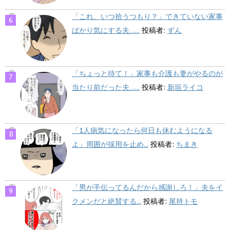
「これ、いつ拾うつもり？」できていない家事
ばかり気にする夫…...
投稿者:
ずん
「ちょっと待て！」家事も介護も妻がやるのが
当たり前だった夫…...
投稿者:
新垣ライコ
「1人病気になったら何日も休むようになる
よ」周囲が採用を止め...
投稿者:
ちまき
「男が手伝ってるんだから感謝しろ！」夫をイ
クメンだと絶賛する...
投稿者:
尾持トモ