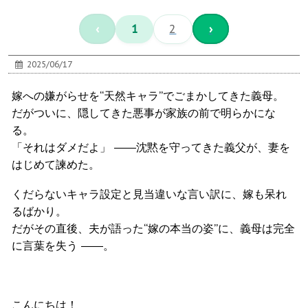
‹
1
2
›
2025/06/17
嫁への嫌がらせを“天然キャラ”でごまかしてきた義母。
だがついに、隠してきた悪事が家族の前で明らかにな
る。
「それはダメだよ」 ――沈黙を守ってきた義父が、妻を
はじめて諫めた。
くだらないキャラ設定と見当違いな言い訳に、嫁も呆れ
るばかり。
だがその直後、夫が語った“嫁の本当の姿”に、義母は完全
に言葉を失う ――。
こんにちは！