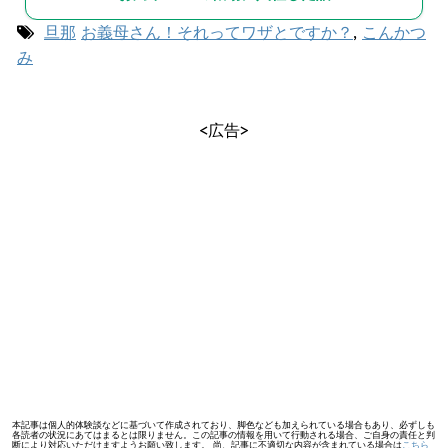
旦那
お義母さん！それってワザとですか？
,
こんかつ
み
<広告>
本記事は個人的体験談などに基づいて作成されており、脚色なども加えられている場合もあり、必ずしも
各読者の状況にあてはまるとは限りません。この記事の情報を用いて行動される場合、ご自身の責任と判
断により対応いただけますようお願い致します。 尚、記事に不適切な内容が含まれている場合は
こちら