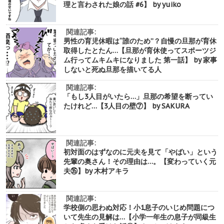
理と言わされた娘の話 #6】 by yuiko
関連記事:
男性の育児休暇は“誰のため”？自慢の旦那が育休
取得したとたん…【旦那が育休使ってスポーツジ
ム行ってムキムキになりました 第一話】 by 家事
しないと死ぬ旦那を描いてる人
関連記事:
「もし3人目がいたら…」旦那の希望を断ってい
たけれど…【3人目の壁⑦】 by SAKURA
関連記事:
初対面のはずなのに元夫を見て「やばい」という
先輩の奥さん！その理由は…。【変わっていく元
夫㉟】by 木村アキラ
関連記事:
学校側の思わぬ対応！小1息子のいじめ問題につ
いて先生の見解は…【小学一年生の息子が同級生