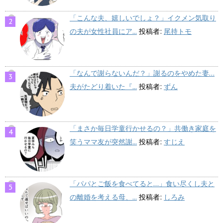
「こんな夫、嬉しいでしょ？」イクメン気取り
の夫が女性社員にア...
投稿者:
尾持トモ
「なんで謝らないんだ？」謝るのをやめた妻…
夫がたどり着いた『...
投稿者:
ずん
「まさか毎日学童行かせるの？」共働き家庭を
笑うママ友が突然謝...
投稿者:
すじえ
「パパとご飯を食べてると…」食い尽くし夫と
の離婚を考える母、...
投稿者:
しろみ