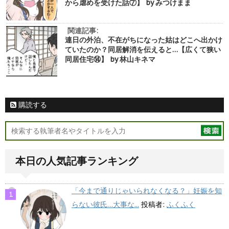
から虐めを受けた話⑦】 by みつけまま
関連記事:
連日の外泊、不在がちになった姑はどこへ出かけ
ていたのか？同居解消を伝えると…【広くて狭い
同居住宅⑭】 by 林山キネマ
購読する
本日の人気記事ランキング
「今まで通りじゃいられなくなる？」妊娠を知
らない彼氏…大事な...
投稿者:
ふくふく