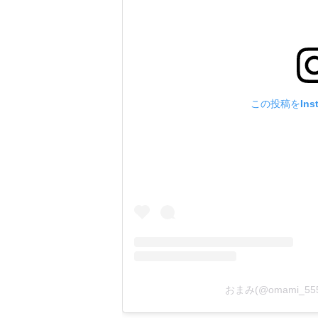
この投稿をIns
おまみ(@omami_