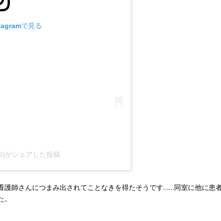
tagramで見る
555)がシェアした投稿
看護師さんにつまみ出されてことなきを得たそうです……同室に他に患
た。