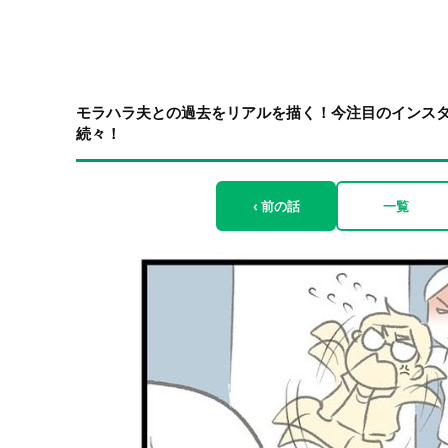
モラハラ夫との過去をリアルを描く！今注目のインス
続々！
‹ 前の話
一覧