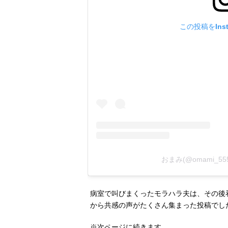
この投稿をIns
おまみ(@omami_
病室で叫びまくったモラハラ夫は、その後
から共感の声がたくさん集まった投稿でし
※次ページに続きます。