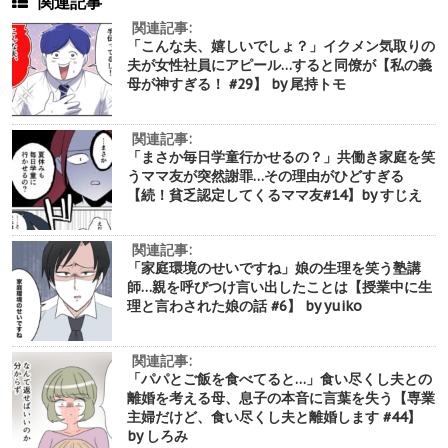
関連記事
関連記事:
「こんな夫、嬉しいでしょ？」イクメン気取りの
夫が女性社員にアピール…すると同僚が【私の義
母が神すぎる！ #29】 by 尾持トモ
関連記事:
「まさか毎日学童行かせるの？」共働き家庭を笑
うママ友が突然謝罪…その理由がひどすぎる
【続！貧乏認定してくるママ友#14】by すじえ
関連記事:
「家庭環境のせいですね」娘の生理を笑う塾講
師…親を呼びつけ言い出したことは【授業中に生
理と言わされた娘の話 #6】 by yuiko
関連記事:
「パパとご飯を食べてると…」食い尽くし夫との
離婚を考える母、息子の本音に言葉を失う【専業
主婦だけど、食い尽くし夫と離婚します #44】
by しろみ