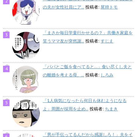
の夫が女性社員にア...
投稿者:
尾持トモ
「まさか毎日学童行かせるの？」共働き家庭を
笑うママ友が突然謝...
投稿者:
すじえ
「パパとご飯を食べてると…」食い尽くし夫と
の離婚を考える母、...
投稿者:
しろみ
「1人病気になったら何日も休むようになる
よ」周囲が採用を止め...
投稿者:
ちまき
「男が手伝ってるんだから感謝しろ！」夫をイ