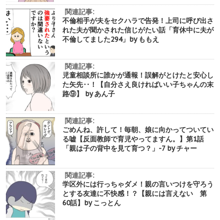
関連記事:
不倫相手が夫をセクハラで告発！上司に呼び出さ
れた夫が聞かされた信じがたい話「育休中に夫が
不倫してました294」by ももえ
関連記事:
児童相談所に誰かが通報！誤解がとけたと安心し
た矢先‥！【自分さえ良ければいい子ちゃんの末
路⑨】 by あん子
関連記事:
ごめんね、許して！毎朝、娘に向かってついてい
る嘘【反面教師で育児やってますん。】第1話
「親は子の背中を見て育つ？」-7 by チャー
関連記事:
学区外には行っちゃダメ！親の言いつけを守ろう
とする友達に不快感！？【親には言えない 第
60話】by こっとん