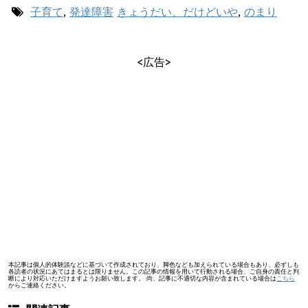
子育て
,
発達障害
きょうだい、だけどいや
,
のまり
<広告>
本記事は個人的体験談などに基づいて作成されており、脚色なども加えられている場合もあり、必ずしも
各読者の状況にあてはまるとは限りません。この記事の情報を用いて行動される場合、ご自身の責任と判
断により対応いただけますようお願い致します。 尚、記事に不適切な内容が含まれている場合は
こちら
からご連絡ください。