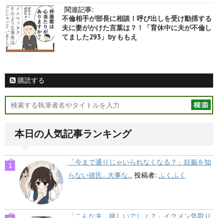
関連記事:
不倫相手が部長に相談！呼び出しを受け動揺する
夫に妻がかけた言葉は？！「育休中に夫が不倫し
てました293」by ももえ
購読する
本日の人気記事ランキング
「今まで通りじゃいられなくなる？」妊娠を知
らない彼氏…大事な...
投稿者:
ふくふく
「こんな夫、嬉しいでしょ？」イクメン気取り