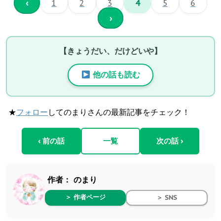
‹
1
2
3
4
5
6
›
【きょうだい、だけどいや】
他の話も読む
★
フォロー
してのまりさんの最新記事をチェック！
‹ 前の話
一覧
次の話 ›
作者：
のまり
＞ 作者ページ
＞ SNS