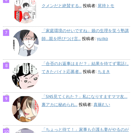
クメンだと絶賛する...
投稿者:
尾持トモ
「家庭環境のせいですね」娘の生理を笑う塾講
師…親を呼びつけ言...
投稿者:
yuiko
「合否のお返事はまだ？」結果を待てず電話し
てきたバイト応募者...
投稿者:
ちまき
「SNS見てくれた？」私になりすますママ友…
裏アカに秘められ...
投稿者:
真篠むい
「ちょっと待て！」家事も介護も妻がやるのが