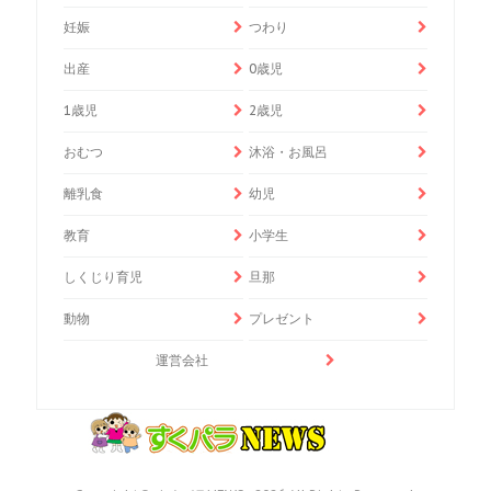
妊娠
つわり
出産
0歳児
1歳児
2歳児
おむつ
沐浴・お風呂
離乳食
幼児
教育
小学生
しくじり育児
旦那
動物
プレゼント
運営会社