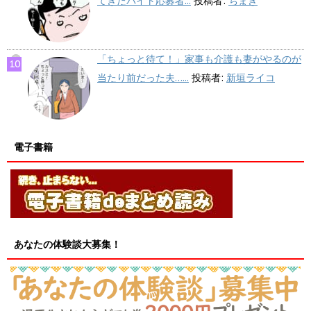
てきたバイト応募者...
投稿者:
ちまき
「ちょっと待て！」家事も介護も妻がやるのが
当たり前だった夫…...
投稿者:
新垣ライコ
電子書籍
あなたの体験談大募集！