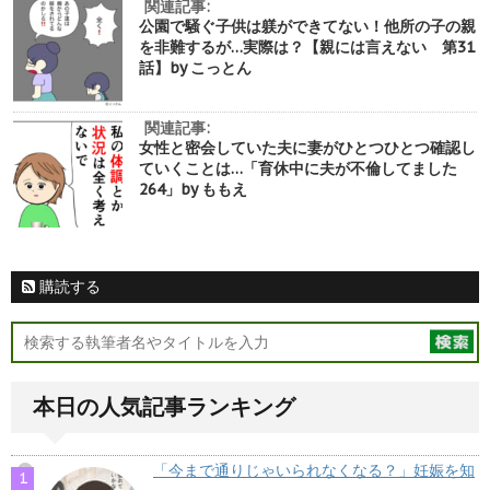
関連記事:
公園で騒ぐ子供は躾ができてない！他所の子の親
を非難するが…実際は？【親には言えない 第31
話】by こっとん
関連記事:
女性と密会していた夫に妻がひとつひとつ確認し
ていくことは…「育休中に夫が不倫してました
264」by ももえ
購読する
本日の人気記事ランキング
「今まで通りじゃいられなくなる？」妊娠を知