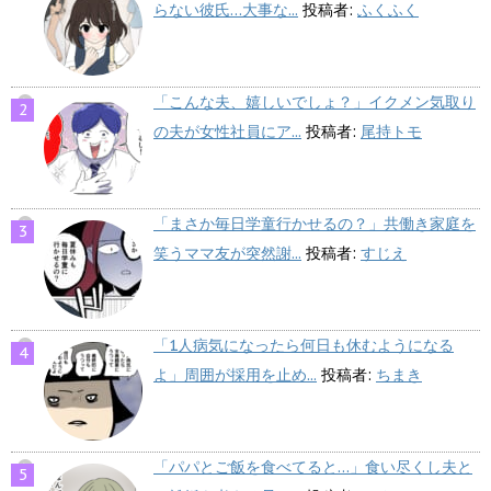
らない彼氏…大事な...
投稿者:
ふくふく
「こんな夫、嬉しいでしょ？」イクメン気取り
の夫が女性社員にア...
投稿者:
尾持トモ
「まさか毎日学童行かせるの？」共働き家庭を
笑うママ友が突然謝...
投稿者:
すじえ
「1人病気になったら何日も休むようになる
よ」周囲が採用を止め...
投稿者:
ちまき
「パパとご飯を食べてると…」食い尽くし夫と