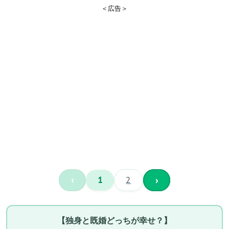
＜広告＞
‹
1
2
›
【独身と既婚どっちが幸せ？】