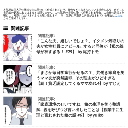
本記事は個人的体験談などに基づいて作成されており、脚色なども加えられている場合もあり、必ずしも
各読者の状況にあてはまるとは限りません。この記事の情報を用いて行動される場合、ご自身の責任と判
断により対応いただけますようお願い致します。 尚、記事に不適切な内容が含まれている場合は
こちら
からご連絡ください。
関連記事
関連記事:
「こんな夫、嬉しいでしょ？」イクメン気取りの
夫が女性社員にアピール…すると同僚が【私の義
母が神すぎる！ #29】 by 尾持トモ
関連記事:
「まさか毎日学童行かせるの？」共働き家庭を笑
うママ友が突然謝罪…その理由がひどすぎる
【続！貧乏認定してくるママ友#14】by すじえ
関連記事:
「家庭環境のせいですね」娘の生理を笑う塾講
師…親を呼びつけ言い出したことは【授業中に生
理と言わされた娘の話 #6】 by yuiko