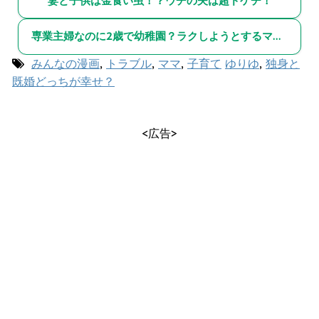
妻と子供は金食い虫！？ウチの夫は超ドケチ！
専業主婦なのに2歳で幼稚園？ラクしようとするママ友が許せない！
みんなの漫画
,
トラブル
,
ママ
,
子育て
ゆりゆ
,
独身と
既婚どっちが幸せ？
<広告>