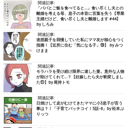
関連記事:
「パパとご飯を食べてると…」食い尽くし夫との
離婚を考える母、息子の本音に言葉を失う【専業
主婦だけど、食い尽くし夫と離婚します #44】
by しろみ
関連記事:
迷惑親子を我慢していた私にママ友が核心をつく
指摘！【近所に住む「気になる子」㉙】 by みつ
けまま
関連記事:
モラハラを受け続け限界に達した妻。意外な人物
が助けてくれて…？【妊娠したら夫が豹変しまし
た㉑】by 尾持トモ
関連記事:
日焼けして皮がむけてきたママに小3息子が言う
事は？！「子育てバッチコイ！5話-8」by 松本ぷ
りっつ