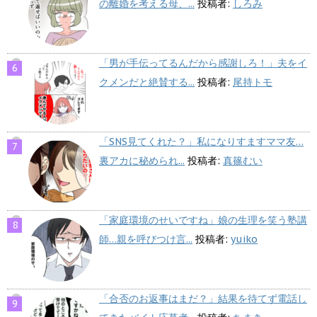
の離婚を考える母、...
投稿者:
しろみ
「男が手伝ってるんだから感謝しろ！」夫をイ
クメンだと絶賛する...
投稿者:
尾持トモ
「SNS見てくれた？」私になりすますママ友…
裏アカに秘められ...
投稿者:
真篠むい
「家庭環境のせいですね」娘の生理を笑う塾講
師…親を呼びつけ言...
投稿者:
yuiko
「合否のお返事はまだ？」結果を待てず電話し